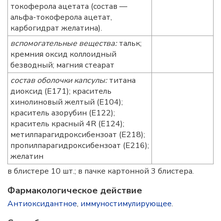
токоферола ацетата (состав —
альфа-токоферола ацетат,
карбогидрат желатина).
вспомогательные вещества:
тальк;
кремния оксид коллоидный
безводный; магния стеарат
состав оболочки капсулы:
титана
диоксид (Е171); краситель
хинолиновый желтый (Е104);
краситель азорубин (Е122);
краситель красный 4R (Е124);
метилпарагидроксибензоат (Е218);
пропилпарагидроксибензоат (Е216);
желатин
в блистере 10 шт.; в пачке картонной 3 блистера.
Фармакологическое действие
Антиоксидантное
,
иммуностимулирующее
.