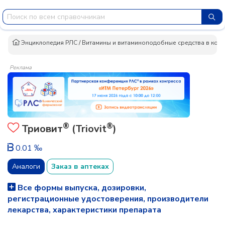
Энциклопедия РЛС
/
Витамины и витаминоподобные средства в ком
Реклама
®
®
Триовит
(Triovit
)
0.01 ‰
Аналоги
Заказ в аптеках
Все формы выпуска, дозировки,
регистрационные удостоверения, производители
лекарства, характеристики препарата