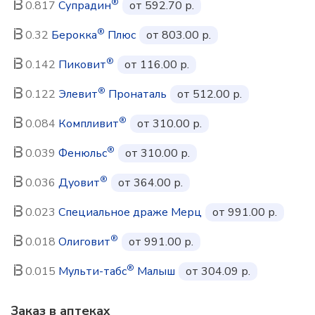
®
0.817
Супрадин
от 592.70 р.
®
0.32
Берокка
Плюс
от 803.00 р.
®
0.142
Пиковит
от 116.00 р.
®
0.122
Элевит
Пронаталь
от 512.00 р.
®
0.084
Компливит
от 310.00 р.
®
0.039
Фенюльс
от 310.00 р.
®
0.036
Дуовит
от 364.00 р.
0.023
Специальное драже Мерц
от 991.00 р.
®
0.018
Олиговит
от 991.00 р.
®
0.015
Мульти-табс
Малыш
от 304.09 р.
Заказ в аптеках