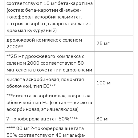
соответствуют 10 мг бета-каротина
(состав: бета-каротин dl-альфа-
токоферол, аскорбилпальмитат,
натрия аскорбат, сахароза, желатин,
крахмал кукурузный)
дрожжевой комплекс с селеном
25 мг
2000**
**25 мг дрожжевого комплекса с
селеном 2000 соответствуют 50
мкг селена в сочетании с дрожжами
кислота аскорбиновая, покрытая
100 мг
оболочкой, тип ЕС***
***кислота аскорбиновая, покрытая
оболочкой тип ЕС (состав — кислота
аскорбиновая, этилцеллюлоза)
?-токоферола ацетат 50%****
80 мг
**** 80 мг ?-токоферола ацетата
50% соответствуют 40 мг альфа-