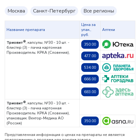
Москва
Санкт-Петербург
Все регионы
Цена за
Название препарата
упак.,
Аптеки
руб.
®
Триовит
, капсулы, №30 - 10 шт. -
350.00
блистер (3) - пачка картонная
Производитель: КРКА (Словения),
477.00
534.00
666.00
683.00
®
Триовит
, капсулы, №30 - 10 шт. -
блистер (3) - пачка картонная
Производитель: КРКА (Словения),
упаковщик: Вектор-Медика АО
350.00
(Россия)
Представленная информация о ценах на препараты не является
предложением о продаже или покупке товара.