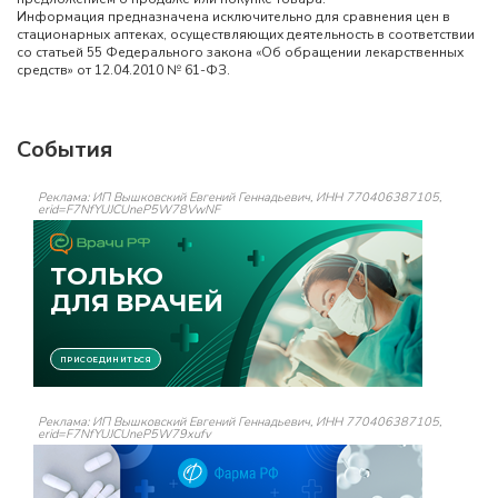
Информация предназначена исключительно для сравнения цен в
стационарных аптеках, осуществляющих деятельность в соответствии
со статьей 55 Федерального закона «Об обращении лекарственных
средств» от 12.04.2010 № 61-ФЗ.
События
Реклама: ИП Вышковский Евгений Геннадьевич, ИНН 770406387105,
erid=F7NfYUJCUneP5W78VwNF
Реклама: ИП Вышковский Евгений Геннадьевич, ИНН 770406387105,
erid=F7NfYUJCUneP5W79xufv