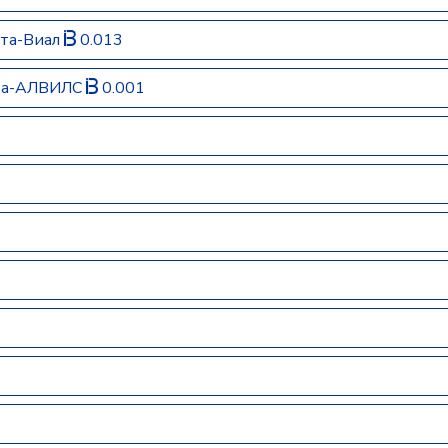
ота-Виал
0.013
ота-АЛВИЛС
0.001