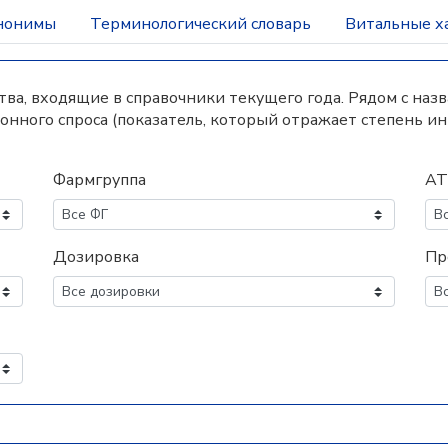
нонимы
Терминологический словарь
Витальные х
а, входящие в справочники текущего года. Рядом с наз
нного спроса (показатель, который отражает степень и
Фармгруппа
АТ
Дозировка
Пр