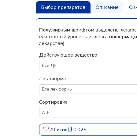
Выбор препаратов
Описание
Си
Полужирным
шрифтом выделены лекарств
ежегодный уровень индекса информацио
лекарстве).
Действующее вещество
Лек. форма
Сортировка
Абисил
0.025