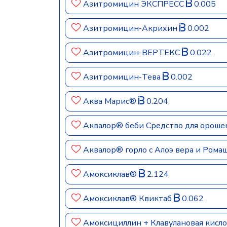
Азитромицин ЭКСПРЕСС
0.005
Азитромицин-Акрихин
0.002
Азитромицин-ВЕРТЕКС
0.022
Азитромицин-Тева
0.002
Аква Марис®
0.204
Аквалор® беби Средство для орошен
Аквалор® горло с Алоэ вера и Рома
Амоксиклав®
2.124
Амоксиклав® Квиктаб
0.062
Амоксициллин + Клавулановая кисл