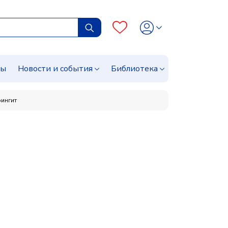
сы
Новости и события
Библиотека
рингит