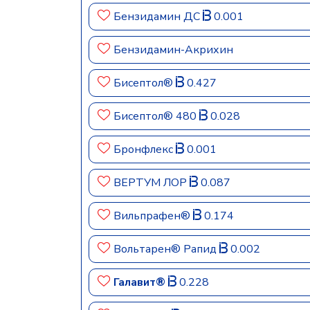
Бензидамин ДС
0.001
Бензидамин-Акрихин
Бисептол®
0.427
Бисептол® 480
0.028
Бронфлекс
0.001
ВЕРТУМ ЛОР
0.087
Вильпрафен®
0.174
Вольтарен® Рапид
0.002
Галавит®
0.228