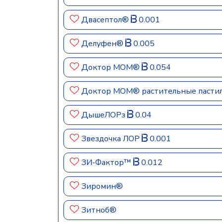
Двасептол®
0.001
Делуфен®
0.005
Доктор МОМ®
0.054
Доктор МОМ® растительные пастил
ДышеЛОРз
0.04
Звездочка ЛОР
0.001
ЗИ-Фактор™
0.012
Зиромин®
Зитноб®