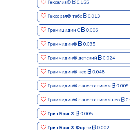
Гексализ®
0.155
Гексорал® табс
0.013
Грамицидин С
0.006
Граммидин®
0.035
Граммидин® детский
0.024
Граммидин® нео
0.048
Граммидин® с анестетиком
0.009
Граммидин® с анестетиком нео
0.
Грин Брин®
0.005
Грин Брин® Форте
0.002