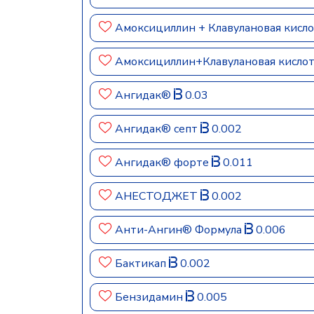
Амоксициллин + Клавулановая кисл
Амоксициллин+Клавулановая кисл
Ангидак®
0.03
Ангидак® септ
0.002
Ангидак® форте
0.011
АНЕСТОДЖЕТ
0.002
Анти-Ангин® Формула
0.006
Бактикап
0.002
Бензидамин
0.005