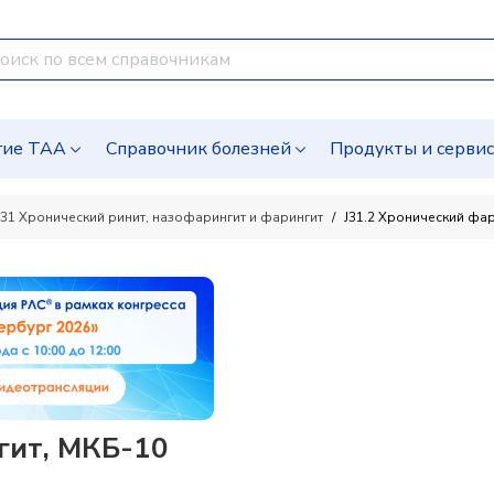
гие ТАА
Справочник болезней
Продукты и серви
J31 Хронический ринит, назофарингит и фарингит
J31.2 Хронический фа
гит, МКБ-10