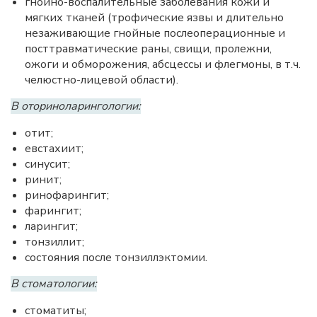
гнойно-воспалительные заболевания кожи и
мягких тканей (трофические язвы и длительно
незаживающие гнойные послеоперационные и
посттравматические раны, свищи, пролежни,
ожоги и обморожения, абсцессы и флегмоны, в т.ч.
челюстно-лицевой области).
В оториноларингологии:
отит;
евстахиит;
синусит;
ринит;
ринофарингит;
фарингит;
ларингит;
тонзиллит;
состояния после тонзиллэктомии.
В стоматологии:
стоматиты;