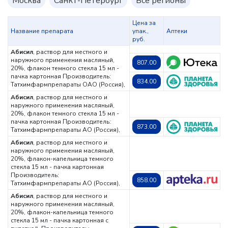
Москва
Санкт-Петербург
Все регионы
Цена за
Название препарата
упак.,
Аптеки
руб.
Абисил
, раствор для местного и
наружного применения масляный,
807.00
20%, флакон темного стекла 15 мл -
пачка картонная
Производитель:
834.00
Татхимфармпрепараты ОАО (Россия),
Абисил
, раствор для местного и
наружного применения масляный,
20%, флакон темного стекла 15 мл -
пачка картонная
Производитель:
873.00
Татхимфармпрепараты АО (Россия),
Абисил
, раствор для местного и
наружного применения масляный,
20%, флакон-капельница темного
стекла 15 мл - пачка картонная
Производитель:
858.00
Татхимфармпрепараты АО (Россия),
Абисил
, раствор для местного и
наружного применения масляный,
20%, флакон-капельница темного
стекла 15 мл - пачка картонная с