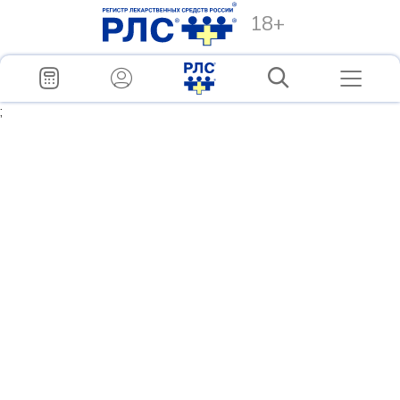
18+
;