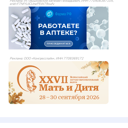
Реклама: ИП Вышковский Евгений Геннадьевич, ИНН 770406387105,
erid=F7NfYUJCUneP5W79xufv
Реклама: ООО «Конгресслайн», ИНН 7708369172