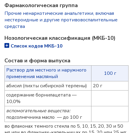
Фармакологическая группа
Прочие ненаркотические анальгетики, включая
нестероидные и другие противовоспалительные
средства
Нозологическая классификация (МКБ-10)
Список кодов МКБ-10
Состав и форма выпускa
Раствор для местного и наружного
100 г
применения масляный
абисил (пихты сибирской терпены)
20 г
содержание борнилацетата —
10,0%
вспомогательные вещества:
подсолнечника масло — до 100 г
во флаконах темного стекла по 5, 10, 15, 20, 30 и 50
мл или во флаконах-капельницах по 15, 20 или 25 мл;