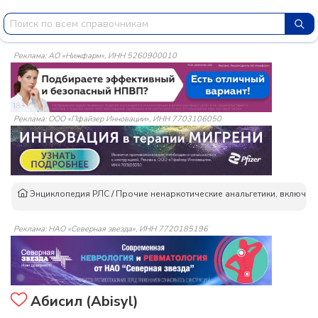
Реклама: АО «Нижфарм», ИНН 5260900010
Реклама: ООО «Пфайзер Инновации», ИНН 7703106050
Энциклопедия РЛС
/
Прочие ненаркотические анальгетики, включая
Реклама: НАО «Северная звезда», ИНН 7720185196
Абисил (Abisyl)