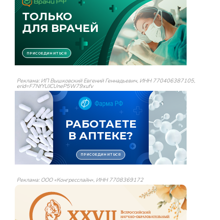
Реклама: ИП Вышковский Евгений Геннадьевич, ИНН 770406387105,
erid=F7NfYUJCUneP5W79xufv
Реклама: ООО «Конгресслайн», ИНН 7708369172