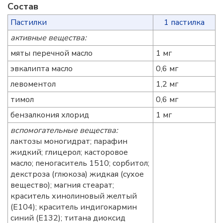
Состав
Пастилки
1 пастилка
активные вещества:
мяты перечной масло
1 мг
эвкалипта масло
0,6 мг
левоментол
1,2 мг
тимол
0,6 мг
бензалкония хлорид
1 мг
вспомогательные вещества:
лактозы моногидрат; парафин
жидкий; глицерол; касторовое
масло; пеногаситель 1510; сорбитол;
декстроза (глюкоза) жидкая (сухое
вещество); магния стеарат;
краситель хинолиновый желтый
(Е104); краситель индигокармин
синий (Е132); титана диоксид