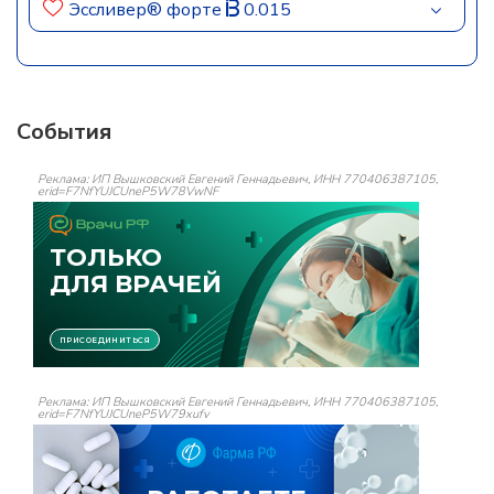
Эссливер® форте
0.015
События
Реклама: ИП Вышковский Евгений Геннадьевич, ИНН 770406387105,
erid=F7NfYUJCUneP5W78VwNF
Реклама: ИП Вышковский Евгений Геннадьевич, ИНН 770406387105,
erid=F7NfYUJCUneP5W79xufv