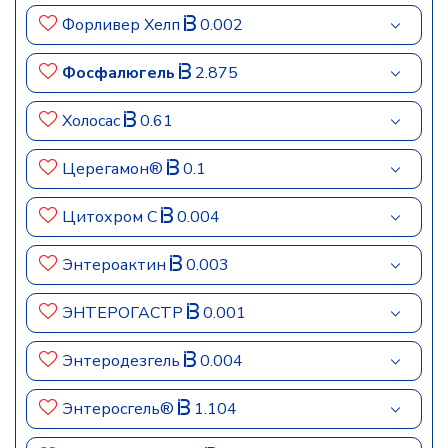
Форливер Хелп
0.002
Фосфалюгель
2.875
Холосас
0.61
Церегамон®
0.1
Цитохром C
0.004
Энтероактин
0.003
ЭНТЕРОГАСТР
0.001
Энтеродезгель
0.004
Энтеросгель®
1.104