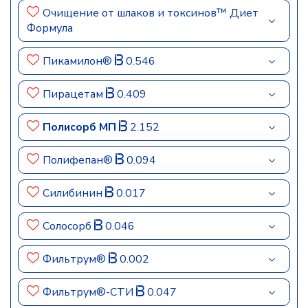
Очищение от шлаков и токсинов™ Диет
Формула
Пикамилон®
0.546
Пирацетам
0.409
Полисорб МП
2.152
Полифепан®
0.094
Силибинин
0.017
Солосорб
0.046
Фильтрум®
0.002
Фильтрум®-СТИ
0.047