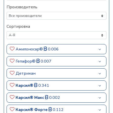
Производитель
Сортировка
Амилоносар®
0.006
Гепафор®
0.007
Детрикан
Карсил®
0.341
Карсил® Макс
0.002
Карсил® Форте
0.112