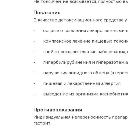
Не токсичен, не всасывается, полностью в
Показания
В качестве детоксикационного средства у
- острые отравления лекарственными пре
- комплексное лечение пищевых токсикои
- гнойно-воспалительные заболевания,
- гипербилирубинемия и гиперазотемия (
- нарушения липидного обмена (атероск
- пищевая и лекарственная аллергия;
- выведение из организма ксенобиотик
Противопоказания
Индивидуальная непереносимость препара
гастрит.