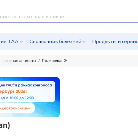
гие ТАА
Справочник болезней
Продукты и серви
, включая антидоты
Полифепан®
an)