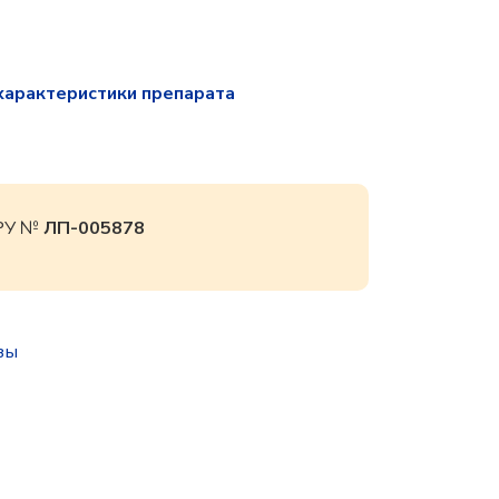
характеристики препарата
 РУ №
ЛП-005878
зы