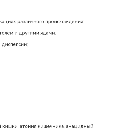
икациях различного происхождения:
голем и другими ядами;
 диспепсии;
й кишки, атония кишечника, анацидный