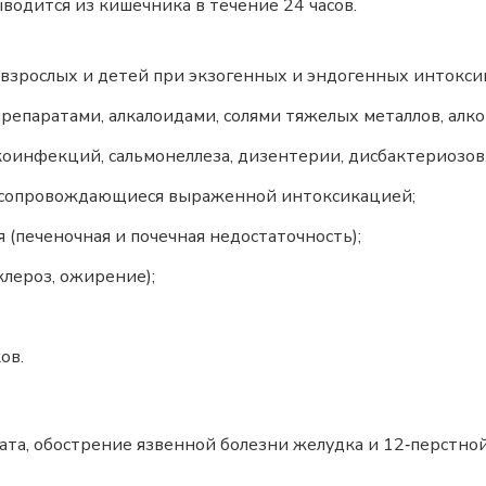
ыводится из кишечника в течение 24 часов.
 взрослых и детей при экзогенных и эндогенных интокс
паратами, алкалоидами, солями тяжелых металлов, алко
нфекций, сальмонеллеза, дизентерии, дисбактериозов,
 сопровождающиеся выраженной интоксикацией;
печеночная и почечная недостаточность);
лероз, ожирение);
ов.
та, обострение язвенной болезни желудка и 12‑перстно