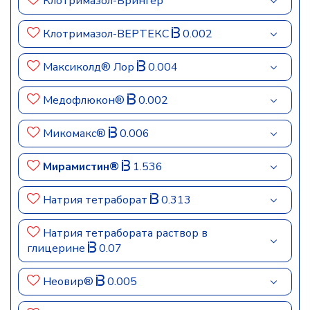
Клотримазол-Брингер
Клотримазол-ВЕРТЕКС
0.002
Максиколд® Лор
0.004
Медофлюкон®
0.002
Микомакс®
0.006
Мирамистин®
1.536
Натрия тетраборат
0.313
Натрия тетрабората раствор в
глицерине
0.07
Неовир®
0.005