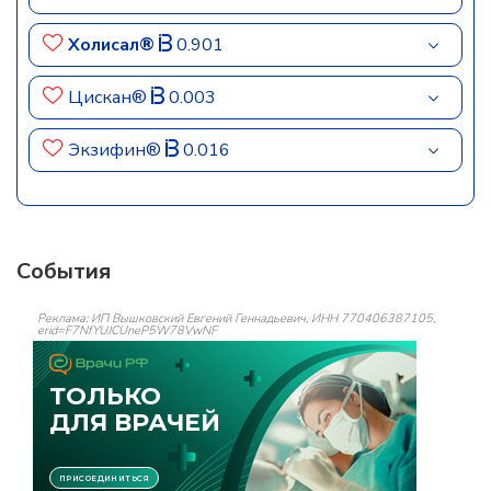
Холисал®
0.901
Цискан®
0.003
Экзифин®
0.016
События
Реклама: ИП Вышковский Евгений Геннадьевич, ИНН 770406387105,
erid=F7NfYUJCUneP5W78VwNF