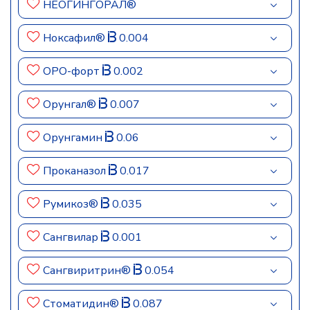
НЕОГИНГОРАЛ®
Ноксафил®
0.004
ОРО-форт
0.002
Орунгал®
0.007
Орунгамин
0.06
Проканазол
0.017
Румикоз®
0.035
Сангвилар
0.001
Сангвиритрин®
0.054
Стоматидин®
0.087