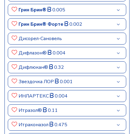
Грин Брин®
0.005
Грин Брин® Форте
0.002
Дисорел-Сановель
Дифлазон®
0.004
Дифлюкан®
0.32
Звездочка ЛОР
0.001
ИНЛАРТЕКС
0.004
Итразол®
0.11
Итраконазол
0.475