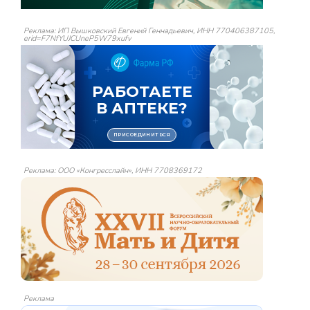
Реклама: ИП Вышковский Евгений Геннадьевич, ИНН 770406387105,
erid=F7NfYUJCUneP5W79xufv
Реклама: ООО «Конгресслайн», ИНН 7708369172
Реклама