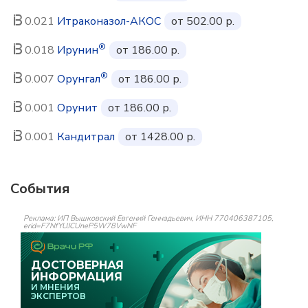
0.021
Итраконазол-АКОС
от 502.00 р.
®
0.018
Ирунин
от 186.00 р.
®
0.007
Орунгал
от 186.00 р.
0.001
Орунит
от 186.00 р.
0.001
Кандитрал
от 1428.00 р.
События
Реклама: ИП Вышковский Евгений Геннадьевич, ИНН 770406387105,
erid=F7NfYUJCUneP5W78VwNF