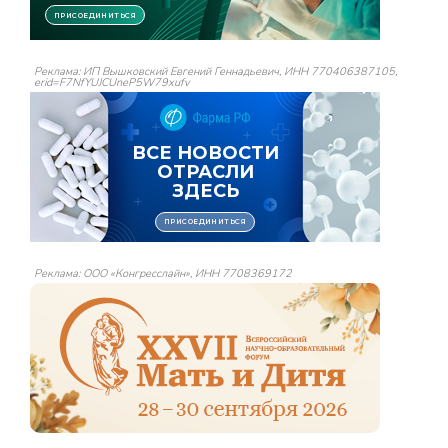
Реклама: ИП Вышковский Евгений Геннадьевич, ИНН 770406387105,
erid=F7NfYUJCUneP5W79xufv
Реклама: ООО «Конгресслайн», ИНН 7708369172