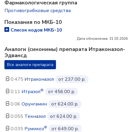
Фармакологическая группа
Противогрибковые средства
Показания по МКБ-10
Список кодов МКБ-10
Дата обновления: 31.03.2026
Аналоги (синонимы) препарата Итраконазол-
Эдвансд
Все аналоги препарата
0.475
Итраконазол
от 237.00 р.
®
0.11
Итразол
от 456.00 р.
0.06
Орунгамин
от 624.00 р.
0.055
Текназол
от 624.00 р.
®
0.035
Румикоз
от 649.00 р.