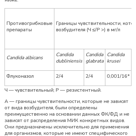
ниже.
Противогрибковые
Границы чувствительности, котор
препараты
возбудителя (Ч ≤/Р >) в мг/л
Candida
Candida
Candida
C
Candida albicans
dubliniensis
glabrata
krusei
p
Флуконазол
2/4
2/4
0,001/16*
Ч — чувствительный; Р — резистентный.
А — границы чувствительности, которые не зависят
от вида возбудителя, были определены
преимущественно на основании данных ФК/ФД и не
зависят от распределения МИК конкретных видов.
Они предназначены исключительно для применения
для организмов, которые не имеют специфического