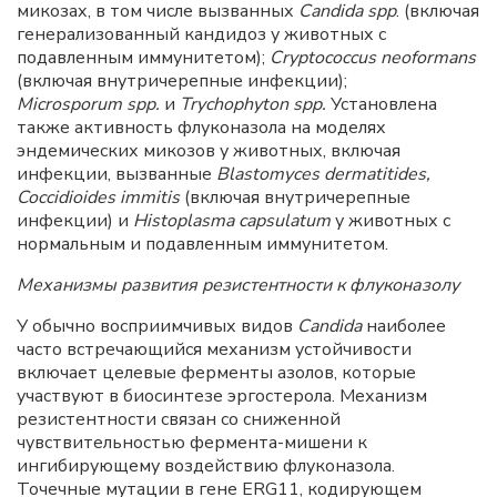
микозах, в том числе вызванных
Candida spp
. (включая
генерализованный кандидоз у животных с
подавленным иммунитетом);
Cryptococcus neoformans
(включая внутричерепные инфекции);
Microsporum spp.
и
Trychophyton spp.
Установлена
также активность флуконазола на моделях
эндемических микозов у животных, включая
инфекции, вызванные
Blastomyces dermatitides,
Coccidioides immitis
(включая внутричерепные
инфекции) и
Histoplasma capsulatum
у животных с
нормальным и подавленным иммунитетом.
Механизмы развития резистентности к флуконазолу
У обычно восприимчивых видов
Candida
наиболее
часто встречающийся механизм устойчивости
включает целевые ферменты азолов, которые
участвуют в биосинтезе эргостерола. Механизм
резистентности связан со сниженной
чувствительностью фермента-мишени к
ингибирующему воздействию флуконазола.
Точечные мутации в гене ERG11, кодирующем