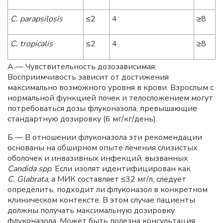
С. parapsilosis
≤2
4
≥8
С. tropicalis
≤2
4
≥8
А — Чувствительность дозозависимая:
Восприимчивость зависит от достижения
максимально возможного уровня в крови. Взрослым с
нормальной функцией почек и телосложением могут
потребоваться дозы флуконазола, превышающие
стандартную дозировку (6 мг/кг/день).
Б — В отношении флуконазола эти рекомендации
основаны на обширном опыте лечения слизистых
оболочек и инвазивных инфекций, вызванных
Candida spp
. Если изолят идентифицирован как
С. Glabrata
, а МИК составляет ≤32 мг/л, следует
определить, подходит ли флуконазол в конкретном
клиническом контексте. В этом случае пациенты
должны получать максимальную дозировку
флуконазола. Может быть полезна консультация