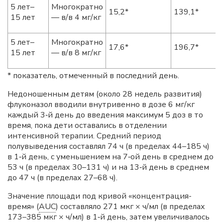
5 лет–
Многократно
15,2*
139,1*
15 лет
— в/в 4 мг/кг
5 лет–
Многократно
17,6*
196,7*
15 лет
— в/в 8 мг/кг
* показатель, отмеченный в последний день.
Недоношенным детям (около 28 недель развития)
флуконазол вводили внутривенно в дозе 6 мг/кг
каждый 3‑й день до введения максимум 5 доз в то
время, пока дети оставались в отделении
интенсивной терапии. Средний период
полувыведения составлял 74 ч (в пределах 44–185 ч)
в 1‑й день, с уменьшением на 7‑ой день в среднем до
53 ч (в пределах 30–131 ч) и на 13‑й день в среднем
до 47 ч (в пределах 27–68 ч).
Значение площади под кривой «концентрация-
время» (
AUC
) составляло 271 мкг × ч/мл (в пределах
173–385 мкг × ч/мл) в 1‑й день, затем увеличивалось