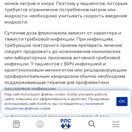
ионов натрия и хлора. Поэтому у пациентов, которым
требуется ограничение потребления натрия или
жидкости, необходимо учитывать скорость введения
жидкости.
Суточная доза флуконазола зависит от характера и
тяжести грибковой инфекции. При инфекциях,
требующих повторного приема препарата, лечение
следует продолжать до исчезновения клинических
или лабораторных признаков активной грибковой
инфекции. У пациентов с ВИЧ инфекцией и
криптококковым менингитом или рецидивирующим
орофарингеальным кандидозом обычно необходима
поддерживающая терапия для профилактики
рецидивов инфекции.
Наш сайт использует файлы cookie, чтобы улучшить работу
Применение у взрослых
сайта, повысить его эффективность и удобство. Продолжая
ОК
использовать сайт rlsnet.ru, вы соглашаетесь с
политикой
обработки файлов cookie
.
При криптококковом менингите и криптококковых
инфекциях другой локализации
в первый день
обычно применяют препарат в дозе 400 мг, а затем
продолжают лечение в дозе 200–400 мг один раз в