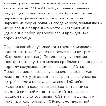
триместра получали терапию флуконазолом в
высокой дозе (400–800 мг/сут). Были отмечены
следующие нарушения развития: брахицефалия,
нарушение развития лицевой части черепа,
нарушение формирования свода черепа, волчья пасть,
искривление бедренных костей, истончение и
удлинение ребер, артрогрипоз и врожденные
пороки сердца.
Флуконазол обнаруживается в грудном молоке в
концентрациях, близких к плазменным (см. раздел
«Фармакокинетика»). Период полувыведения
препарата из грудного молока приблизительно равен
периоду полувыведения из плазмы — 30 часов.
Предполагаемая доза флуконазола, поглощаемая
младенцем (с учетом того, что среднее количество
потребляемого молока составляет 150 мл/кг
ежедневно) и рассчитанная в соответствии со
средней пиковой концентрацией препарата в
грудном молоке, составляет 0,39 мг/кг в день, что
приблизительно равно 40% рекомендованной