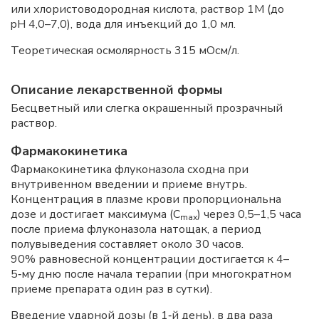
или хлористоводородная кислота, раствор 1М (до
pH 4,0–7,0), вода для инъекций до 1,0 мл.
Теоретическая осмолярность 315 мОсм/л.
Описание лекарственной формы
Бесцветный или слегка окрашенный прозрачный
раствор.
Фармакокинетика
Фармакокинетика флуконазола сходна при
внутривенном введении и приеме внутрь.
Концентрация в плазме крови пропорциональна
дозе и достигает максимума (С
) через 0,5–1,5 часа
m
ах
после приема флуконазола натощак, а период
полувыведения составляет около 30 часов.
90% равновесной концентрации достигается к 4–
5‑му дню после начала терапии (при многократном
приеме препарата один раз в сутки).
Введение ударной дозы (в 1‑й день), в два раза