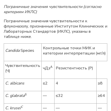
Пограничные значения чувствительности (согласно
критериям ИКЛС)
Пограничные значения чувствительности к
флуконазолу, признанные Институтом Клинических и
Лабораторных Стандартов (ИКЛС), указаны в
таблице ниже.
Контрольные точки МИК и
Candida
Species
категории интерпретации (мг/л)
Чувствительность
A
чДз
Резистентность (Р)
(Ч)
С
. albicans
≤2
4
≥8
Б
С
. glabrata
—
≤32
≥64
С
С
. krusei
—
—
—