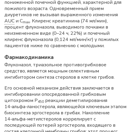
пониженной почечной функцией, характерной для
пожилого возраста. Одновременный прием
диуретиков не вызывал выраженного изменения
AUC
и С
. Клиренс креатинина (74 мл/мин),
m
ах
процент флуконазола, выводимого почками в
неизмененном виде (0–24 ч, 22%) и почечный
клиренс флуконазола (0,124 мл/мин/кг) у пожилых
пациентов ниже по сравнению с молодыми.
Фармакодинамика
Флуконазол, триазольное противогрибковое
средство, является мощным селективным
ингибитором синтеза стеролов в клетке грибов.
Его основной механизм действия заключается в
ингибировании опосредованной грибковым
цитохромом Р
реакции деметилирования
450
14‑альфа-ланостерола, являющейся ключевым этапом
биосинтеза эргостерола в грибах. Накопление
14‑альфа-метилстеролов коррелирует с
последующей потерей эргостерола, входящего в
состав клеточной мембраны грибов; этот процесс