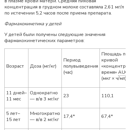
в плазме крови матери. Средняя пиковая
концентрация в грудном молоке составляла 2,61 мг/л
по истечении 5,2 часов после приема препарата.
Фармакокинетика у детей
У детей были получены следующие значения
фармакокинетических параметров:
Площадь по
Период
кривой
Возраст
Доза (мг/кг)
полувыведения
«концентра
(час)
время»
AUC
(мкг × ч/мл)
11 дней–
Однократно
23
110,1
11 мес
— в/в 3 мг/кг
5 лет–
Многократно
17,4*
67,4*
15 лет
— в/в 2 мг/кг