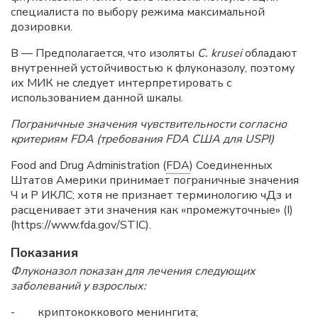
специалиста по выбору режима максимальной
дозировки.
В — Предполагается, что изоляты
С. krusei
обладают
внутренней устойчивостью к флуконазолу, поэтому
их МИК не следует интерпретировать с
использованием данной шкалы.
Пограничные значения чувствительности согласно
критериям
FDA
(требования
FDA
США для USPI)
Food and Drug Administration (
FDA
) Соединенных
Штатов Америки принимает пограничные значения
Ч и Р ИКЛС; хотя не признает терминологию чДз и
расценивает эти значения как «промежуточные» (I)
(https://www.fda.gov/STIC).
Показания
Флуконазол показан для лечения следующих
заболеваний у взрослых:
- криптококкового менингита;