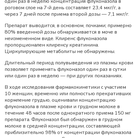
один раз в неделю концентрация флуконазола в
роговом слое на 7‑й день составляет 23,4 мкг/г, а
через 7 дней после приема второй дозы — 7,1 мкг/г.
Препарат выводится, в основном, почками; примерно
80% введенной дозы обнаруживается в моче в
неизмененном виде. Клиренс флуконазола
пропорционален клиренсу креатинина.
Циркулирующие метаболиты не обнаружены.
Длительный период полувыведения из плазмы крови
позволяет применять флуконазол один раз в сутки
или один раз в неделю — при других показаниях.
В ходе исследования фармакокинетики с участием
10 женщин, временно или полностью прекративших
кормление грудью, оценивали концентрацию
флуконазола в плазме крови и грудном молоке в
течение 48 часов после однократного приема 150 мг
препарата. Флуконазол был обнаружен в грудном
молоке в средней концентрации, составляющей
приблизительно 98% от концентрации флуконазола