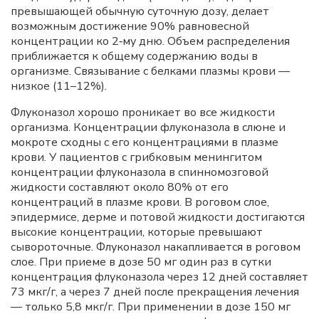
превышающей обычную суточную дозу, делает
возможным достижение 90% равновесной
концентрации ко 2‑му дню. Объем распределения
приближается к общему содержанию воды в
организме. Связывание с белками плазмы крови —
низкое (11–12%).
Флуконазол хорошо проникает во все жидкости
организма. Концентрации флуконазола в слюне и
мокроте сходны с его концентрациями в плазме
крови. У пациентов с грибковым менингитом
концентрации флуконазола в спинномозговой
жидкости составляют около 80% от его
концентраций в плазме крови. В роговом слое,
эпидермисе, дерме и потовой жидкости достигаются
высокие концентрации, которые превышают
сывороточные. Флуконазол накапливается в роговом
слое. При приеме в дозе 50 мг один раз в сутки
концентрация флуконазола через 12 дней составляет
73 мкг/г, а через 7 дней после прекращения лечения
— только 5,8 мкг/г. При применении в дозе 150 мг