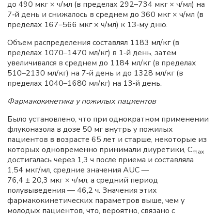
до 490 мкг × ч/мл (в пределах 292–734 мкг × ч/мл) на
7‑й день и снижалось в среднем до 360 мкг × ч/мл (в
пределах 167–566 мкг × ч/мл) к 13‑му дню.
Объем распределения составлял 1183 мл/кг (в
пределах 1070–1470 мл/кг) в 1‑й день, затем
увеличивался в среднем до 1184 мл/кг (в пределах
510–2130 мл/кг) на 7‑й день и до 1328 мл/кг (в
пределах 1040–1680 мл/кг) на 13‑й день.
Фармакокинетика у пожилых пациентов
Было установлено, что при однократном применении
флуконазола в дозе 50 мг внутрь у пожилых
пациентов в возрасте 65 лет и старше, некоторые из
которых одновременно принимали диуретики, С
m
ах
достигалась через 1,3 ч после приема и составляла
1,54 мкг/мл, средние значения AUC —
76,4 ± 20,3 мкг × ч/мл, а средний период
полувыведения — 46,2 ч. Значения этих
фармакокинетических параметров выше, чем у
молодых пациентов, что, вероятно, связано с