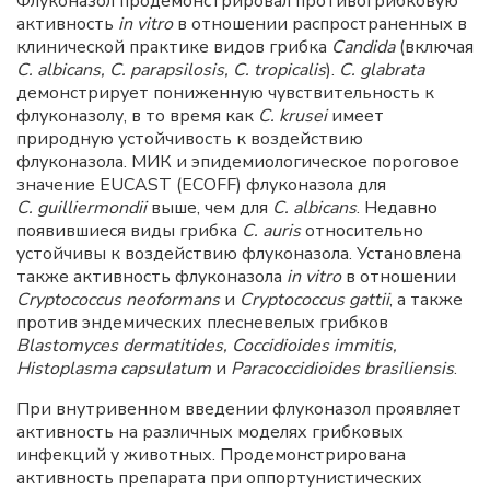
Флуконазол продемонстрировал противогрибковую
активность
in vitro
в отношении распространенных в
клинической практике видов грибка
Candida
(включая
С. albicans, С. parapsilosis, С. tropicalis
).
С. glabrata
демонстрирует пониженную чувствительность к
флуконазолу, в то время как
С. krusei
имеет
природную устойчивость к воздействию
флуконазола. МИК и эпидемиологическое пороговое
значение EUCAST (ECOFF) флуконазола для
С. guilliermondii
выше, чем для
С. albicans
. Недавно
появившиеся виды грибка
С. auris
относительно
устойчивы к воздействию флуконазола. Установлена
также активность флуконазола
in vitro
в отношении
Cryptococcus neoformans
и
Cryptococcus gattii
, а также
против эндемических плесневелых грибков
Blastomyces dermatitides, Coccidioides immitis,
Histoplasma capsulatum
и
Paracoccidioides brasiliensis
.
При внутривенном введении флуконазол проявляет
активность на различных моделях грибковых
инфекций у животных. Продемонстрирована
активность препарата при оппортунистических