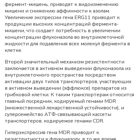
фермент-мишень, приводят к видоизменению
мишени и снижению аффинности к азолам.
Увеличение экспрессии гена ERG11 приводит к
продукции высоких концентраций фермента-
мишени, что создает потребность в увеличении
концентрации флуконазола во внутриклеточной
жидкости для подавления всех молекул фермента в
клетке.
Второй значительный механизм резистентности
заключается в активном выведении флуконазола из
внутриклеточного пространства посредством
активации двух типов транспортеров, участвующих
в активном выведении (эффлюксе) препаратов из
грибковой клетки. К таким транспортерам относится
главный посредник, кодируемый генами MDR
(множественной лекарственной устойчивости), и
суперсемейство АТФ-связывающей кассеты
транспортеров, кодируемое генами CDR.
Гиперэкспрессия гена MDR приводит к
резистентности к флуконазолу, в то же время