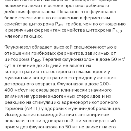
возможно лежит в основе противогрибкового
действия флуконазола. Показано, что флуконазол
более селективен по отношению к ферментам
семейства цитохрома Р
грибов, чем по отношению
450
к различным ферментам семейства цитохрома Р
450
млекопитающих.
Флуконазол обладает высокой специфичностью в
отношении грибковых ферментов, зависимых от
цитохрома Р
. Терапия флуконазолом в дозе 50 мг/
450
сут в течение до 28 дней не влияет на
концентрацию тестостерона в плазме крови у
мужчин или концентрацию стероидов у женщин
детородного возраста. Флуконазол в дозе 200–
400 мг/сут не оказывает клинически значимого
влияния на уровни эндогенных стероидов и их
реакцию на стимуляцию адренокортикотропного
гормона (
АКТГ
) у здоровых мужчин-добровольцев.
Исследования взаимодействия с антипирином
показали, что ни однократный, ни многократный
прием доз флуконазола по 50 мг не влияет на его