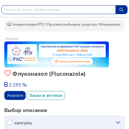
Энциклопедия РЛС
/
Противогрибковые средства
/
Флуконазол
Реклама
Флуконазол (Fluconazole)
2.295 ‰
Аналоги
Заказ в аптеках
Выбор описания
капсулы