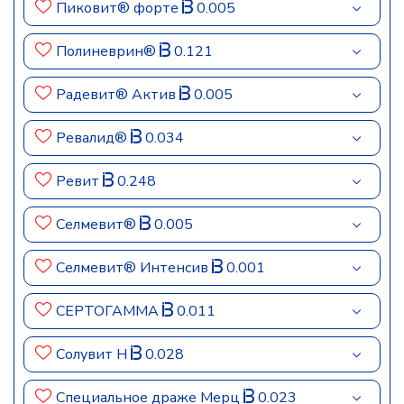
Пиковит® форте
0.005
Полиневрин®
0.121
Радевит® Актив
0.005
Ревалид®
0.034
Ревит
0.248
Селмевит®
0.005
Селмевит® Интенсив
0.001
СЕРТОГАММА
0.011
Солувит Н
0.028
Специальное драже Мерц
0.023