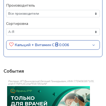
Производитель
Сортировка
Кальций + Витамин C
0.006
События
Реклама: ИП Вышковский Евгений Геннадьевич, ИНН 770406387105,
erid=F7NfYUJCUneP5W78VwNF