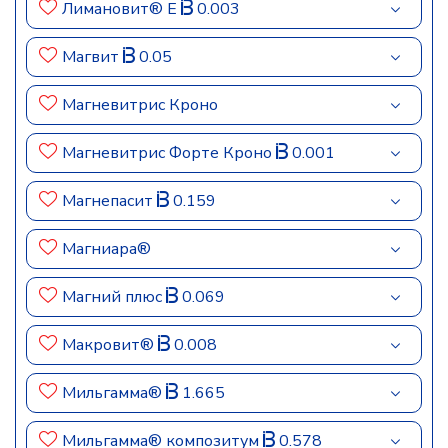
Лимановит® Е
0.003
Магвит
0.05
Магневитрис Кроно
Магневитрис Форте Кроно
0.001
Магнепасит
0.159
Магниара®
Магний плюс
0.069
Макровит®
0.008
Мильгамма®
1.665
Мильгамма® композитум
0.578