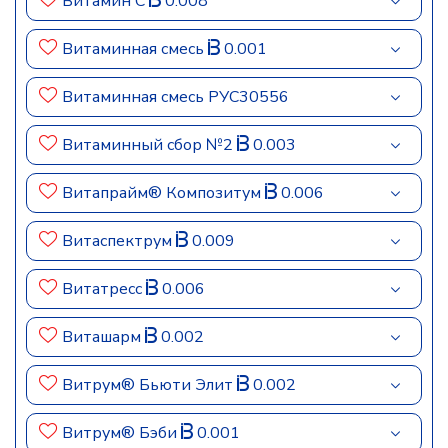
Витамин C
0.008
Витаминная смесь
0.001
Витаминная смесь РУС30556
Витаминный сбор №2
0.003
Витапрайм® Композитум
0.006
Витаспектрум
0.009
Витатресс
0.006
Виташарм
0.002
Витрум® Бьюти Элит
0.002
Витрум® Бэби
0.001