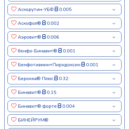
Аскорутин-УБФ
0.005
Аскофол®
0.002
Аэровит®
0.006
бенфо-Бинавит®
0.001
Бенфотиамин+Пиридоксин
0.001
Берокка® Плюс
0.32
Бинавит®
0.15
Бинавит® форте
0.004
БИНЕЙРУМ®