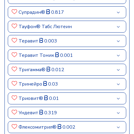
Супрадин®
0.817
Тауфон® Табс Лютеин
Теравит
0.003
Теравит Тоник
0.001
Тригамма®
0.012
Тринейро
0.03
Триовит®
0.01
Ундевит
0.319
Флексомитрил®
0.002