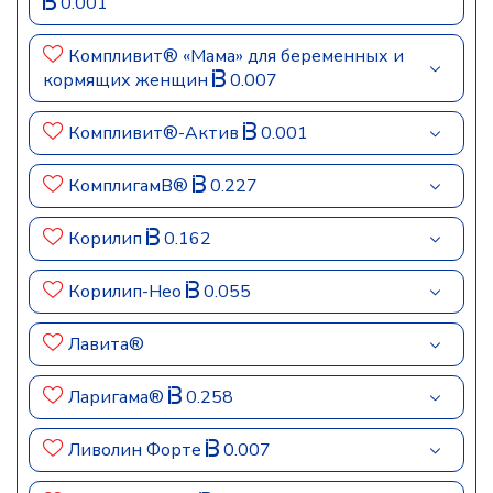
0.001
Компливит® «Мама» для беременных и
кормящих женщин
0.007
Компливит®-Актив
0.001
КомплигамB®
0.227
Корилип
0.162
Корилип-Нео
0.055
Лавита®
Ларигама®
0.258
Ливолин Форте
0.007