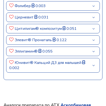
Фолибер
0.003
Церневит
0.031
Цитипигам® композитум
0.051
Элевит® Пронаталь
0.122
Эллигамин®
0.055
Юнивит® Кальций Д3 для малышей
0.002
Аналоги препарата по АТХ
Аскорбиновая