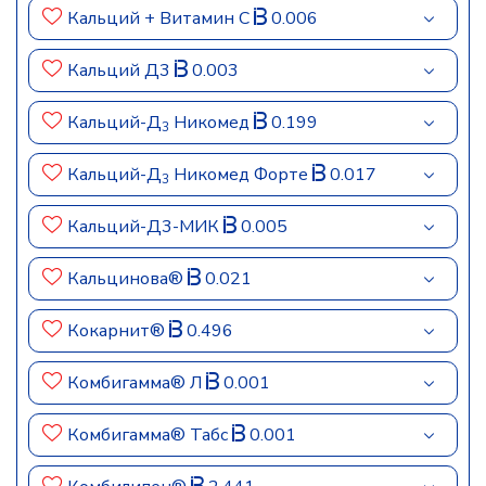
Кальций + Витамин C
0.006
Кальций Д3
0.003
Кальций-Д
Никомед
0.199
3
Кальций-Д
Никомед Форте
0.017
3
Кальций-Д3-МИК
0.005
Кальцинова®
0.021
Кокарнит®
0.496
Комбигамма® Л
0.001
Комбигамма® Табс
0.001