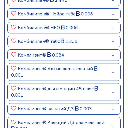
Комбилипен®
2.441
Комбилипен® Нейро табс
0.008
Комбилипен® НЕО
0.006
Комбилипен® табс
1.239
Компливит®
0.084
Компливит® Актив жевательный
0.001
Компливит® для женщин 45 плюс
0.001
Компливит® кальций Д3
0.003
Компливит® Кальций Д3 для малышей