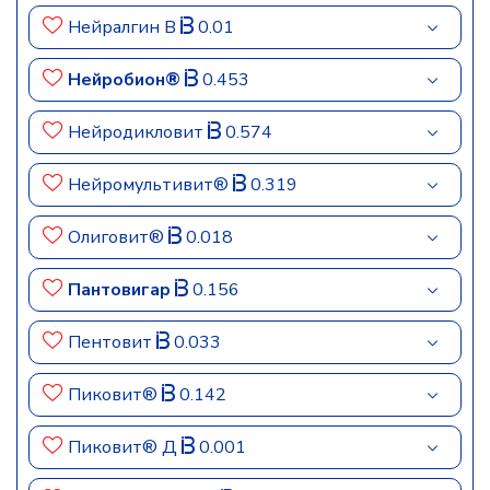
Нейралгин В
0.01
Нейробион®
0.453
Нейродикловит
0.574
Нейромультивит®
0.319
Олиговит®
0.018
Пантовигар
0.156
Пентовит
0.033
Пиковит®
0.142
Пиковит® Д
0.001