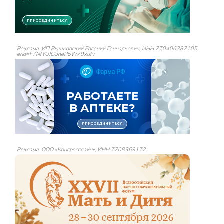
Реклама: ИП Вышковский Евгений Геннадьевич, ИНН 770406387105,
erid=F7NfYUJCUneP5W79xufv
Реклама: ООО «Конгресслайн», ИНН 7708369172