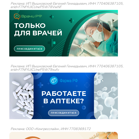
Реклама: ИП Вышковский Евгений Геннадьевич, ИНН 770406387105,
erid=F7NfYUJCUneP5W78VwNF
Реклама: ИП Вышковский Евгений Геннадьевич, ИНН 770406387105,
erid=F7NfYUJCUneP5W79xufv
Реклама: ООО «Конгресслайн», ИНН 7708369172