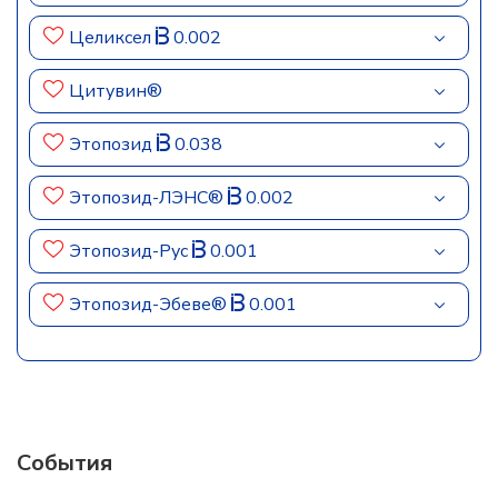
Целиксел
0.002
Цитувин®
Этопозид
0.038
Этопозид-ЛЭНС®
0.002
Этопозид-Рус
0.001
Этопозид-Эбеве®
0.001
События