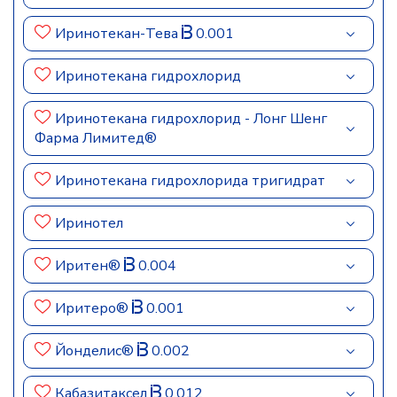
Иринотекан-Тева
0.001
Иринотекана гидрохлорид
Иринотекана гидрохлорид - Лонг Шенг
Фарма Лимитед®
Иринотекана гидрохлорида тригидрат
Иринотел
Иритен®
0.004
Иритеро®
0.001
Йонделис®
0.002
Кабазитаксел
0.012