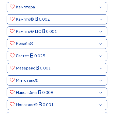
Камптера
Кампто®
0.002
Кампто® ЦС
0.001
Кизабо®
Ластет
0.025
Маверекс
0.001
Митотакс®
Навельбин
0.009
Новотакс®
0.001