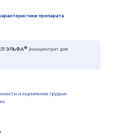
характеристики препарата
®
ЕЛ ЭЛЬФА
(концентрат для
нности и кормлении грудью
зы
и