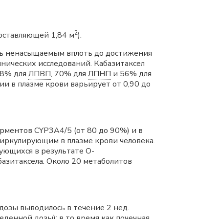
2
оставляющей 1,84 м
).
ось ненасыщаемым вплоть до достижения
инических исследований. Кабазитаксел
88% для
ЛПВП
, 70% для
ЛПНП
и 56% для
и в плазме крови варьирует от 0,90 до
рментов CYP3A4/5 (от 80 до 90%) и в
циркулирующим в плазме крови человека.
ующихся в результате O-
базитаксела. Около 20 метаболитов
озы выводилось в течение 2 нед.
денной дозы); в то время как почечная