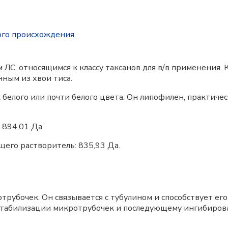
ого происхождения
 ЛС, относящимся к классу таксанов для в/в применения.
ным из хвои тиса.
 белого или почти белого цвета. Он липофилен, практиче
 894,01 Да.
щего растворитель: 835,93 Да.
трубочек. Он связывается с тубулином и способствует е
к стабилизации микротрубочек и последующему ингибиро