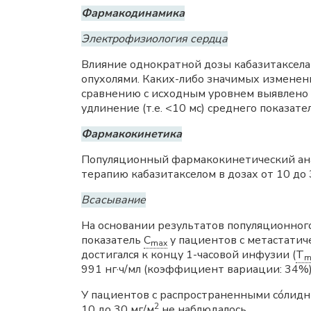
Фармакодинамика
Электрофизиология сердца
Влияние однократной дозы кабазитаксела
опухолями. Каких-либо значимых изменени
сравнению с исходным уровнем выявлено н
удлинение (т.е. <10 мс) среднего показате
Фармакокинетика
Популяционный фармакокинетический анал
терапию кабазитакселом в дозах от 10 до 
Всасывание
На основании результатов популяционного
показатель
C
у пациентов с метастатич
max
достигался к концу 1-часовой инфузии (
T
m
991 нг·ч/мл (коэффициент вариации: 34%)
У пациентов с распространенными сóлидн
2
10 до 30 мг/м
не наблюдалось.