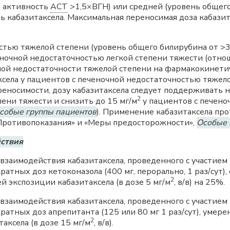
и активность
АСТ
>1,5×ВГН) или средней (уровень общего
кабазитаксела. Максимальная переносимая доза кабазита
остью тяжелой степени (уровень общего билирубина от >
очной недостаточностью легкой степени тяжести (отношен
ной недостаточности тяжелой степени на фармакокинети
села у пациентов с печеночной недостаточностью тяжело
еносимости, дозу кабазитаксела следует поддерживать н
2
ени тяжести и снизить до 15 мг/м
у пациентов с печено
собые группы пациентов
). Применение кабазитаксела пр
«Противопоказания» и «Меры предосторожности»,
Особые 
йствия
взаимодействия кабазитаксела, проведенного с участие
ратных доз кетоконазола (400 мг, перорально, 1 раз/сут
2
 экспозиции кабазитаксела (в дозе 5 мг/м
, в/в) на 25%.
взаимодействия кабазитаксела, проведенного с участие
кратных доз апрепитанта (125 или 80 мг 1 раз/сут), уме
2
аксела (в дозе 15 мг/м
, в/в).