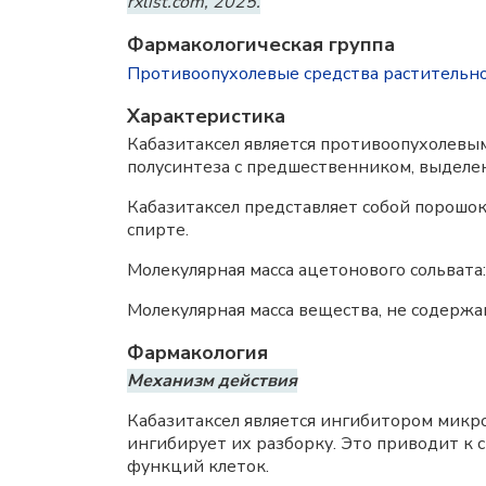
rxlist.com, 2025.
Фармакологическая группа
Противоопухолевые средства растительн
Характеристика
Кабазитаксел является противоопухолевым
полусинтеза с предшественником, выделен
Кабазитаксел представляет собой порошок
спирте.
Молекулярная масса ацетонового сольвата:
Молекулярная масса вещества, не содержа
Фармакология
Механизм действия
Кабазитаксел является ингибитором микро
ингибирует их разборку. Это приводит 
функций клеток.