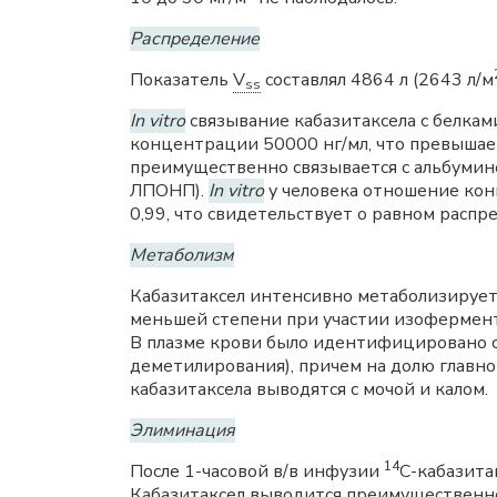
Распределение
Показатель
V
составлял 4864 л (2643 л/м
ss
In vitro
связывание кабазитаксела с белка
концентрации 50000 нг/мл, что превышае
преимущественно связывается с альбумин
ЛПОНП).
In vitro
у человека отношение кон
0,99, что свидетельствует о равном расп
Метаболизм
Кабазитаксел интенсивно метаболизирует
меньшей степени при участии изофермент
В плазме крови было идентифицировано с
деметилирования), причем на долю главно
кабазитаксела выводятся с мочой и калом.
Элиминация
14
После 1-часовой в/в инфузии
C-кабазита
Кабазитаксел выводится преимущественно 