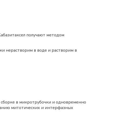
 Кабазитаксел получают методом
ски нерастворим в воде и растворим в
го сборке в микротрубочки и одновременно
ванию митотических и интерфазных