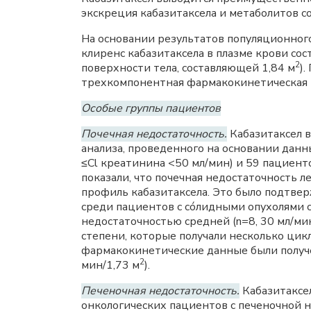
экскреция кабазитаксела и метаболитов с
На основании результатов популяционног
клиренс кабазитаксела в плазме крови сос
2
поверхности тела, составляющей 1,84 м
)
трехкомпонентная фармакокинетическая 
Особые группы пациентов
Почечная недостаточность.
Кабазитаксел в
анализа, проведенного на основании данн
≤Cl креатинина <50 мл/мин) и 59 пациент
показали, что почечная недостаточность 
профиль кабазитаксела. Это было подтве
среди пациентов с сóлидными опухолями с
недостаточностью средней (n=8, 30 мл/ми
степени, которые получали несколько цик
фармакокинетические данные были получен
2
мин/1,73 м
).
Печеночная недостаточность.
Кабазитаксел
онкологических пациентов с печеночной н