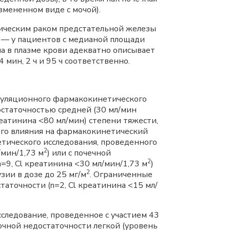
змененном виде с мочой).
тическим раком предстательной железы
— у пациентов с медианой площади
ла в плазме крови адекватно описывает
 мин, 2 ч и 95 ч соответственно.
опуляционного фармакокинетического
остаточностью средней (30 мл/мин
реатинина <80 мл/мин) степени тяжести,
мого влияния на фармакокинетический
тического исследования, проведенного
2
/мин/1,73 м
) или с почечной
2
n=9, Cl креатинина <30 мл/мин/1,73 м
)
2
зии в дозе до 25 мг/м
. Ограниченные
аточности (n=2, Cl креатинина <15 мл/
следование, проведенное с участием 43
очной недостаточности легкой (уровень