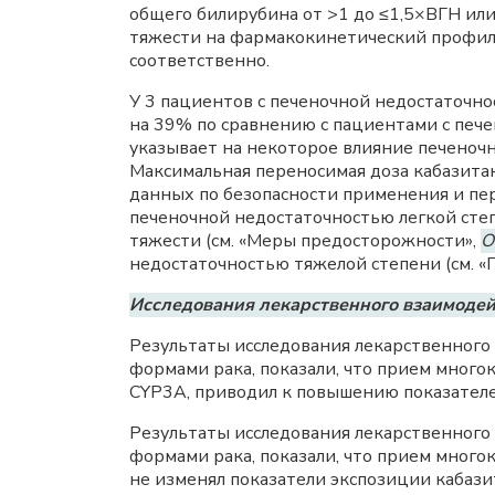
общего билирубина от >1 до ≤1,5×ВГН ил
тяжести на фармакокинетический профиль 
соответственно.
У 3 пациентов с печеночной недостаточн
на 39% по сравнению с пациентами с печен
указывает на некоторое влияние печеноч
Максимальная переносимая доза кабазитак
данных по безопасности применения и пер
печеночной недостаточностью легкой степ
тяжести (см. «Меры предосторожности»,
О
недостаточностью тяжелой степени (см. 
Исследования лекарственного взаимоде
Результаты исследования лекарственного 
формами рака, показали, что прием многок
CYP3A, приводил к повышению показателей
Результаты исследования лекарственного 
формами рака, показали, что прием много
не изменял показатели экспозиции кабазит