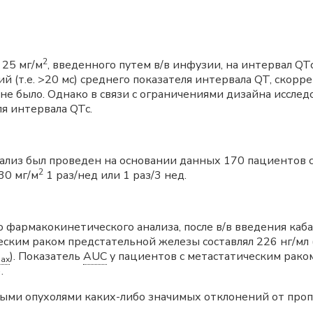
2
 25 мг/м
, введенного путем в/в инфузии, на интервал Q
й (т.е. >20 мс) среднего показателя интервала QT, скор
е было. Однако в связи с ограничениями дизайна исслед
ля интервала QTc.
из был проведен на основании данных 170 пациентов с
2
30 мг/м
1 раз/нед или 1 раз/3 нед.
 фармакокинетического анализа, после в/в введения каба
еским раком предстательной железы составлял 226 нг/м
). Показатель
AUC
у пациентов с метастатическим рако
ax
.
ыми опухолями каких-либо значимых отклонений от проп