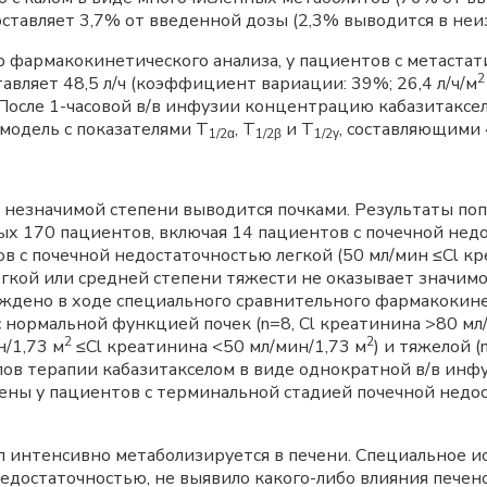
оставляет 3,7% от введенной дозы (2,3% выводится в неи
о фармакокинетического анализа, у пациентов с метаста
2
тавляет 48,5 л/ч (коэффициент вариации: 39%; 26,4 л/ч/м
. После 1-часовой в/в инфузии концентрацию кабазитаксе
модель с показателями T
, T
и T
, составляющими 4
1/2α
1/2β
1/2γ
 незначимой степени выводится почками. Результаты п
ых 170 пациентов, включая 14 пациентов с почечной нед
ов с почечной недостаточностью легкой (50 мл/мин ≤Cl к
легкой или средней степени тяжести не оказывает значи
рждено в ходе специального сравнительного фармакокине
 нормальной функцией почек (n=8, Cl креатинина >80 мл
2
2
н/1,73 м
≤Cl креатинина <50 мл/мин/1,73 м
) и тяжелой (
лов терапии кабазитакселом в виде однократной в/в инфу
ы у пациентов с терминальной стадией почечной недост
 интенсивно метаболизируется в печени. Специальное ис
едостаточностью, не выявило какого-либо влияния печен