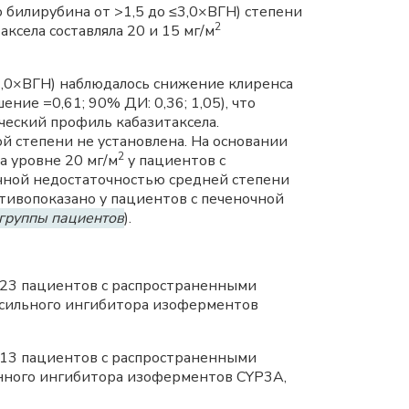
 билирубина от >1,5 до ≤3,0×ВГН) степени
2
ксела составляла 20 и 15 мг/м
3,0×ВГН) наблюдалось снижение клиренса
ие =0,61; 90% ДИ: 0,36; 1,05), что
ческий профиль кабазитаксела.
й степени не установлена. На основании
2
а уровне 20 мг/м
у пациентов с
чной недостаточностью средней степени
отивопоказано у пациентов с печеночной
группы пациентов
).
м 23 пациентов с распространенными
), сильного ингибитора изоферментов
м 13 пациентов с распространенными
ренного ингибитора изоферментов CYP3A,