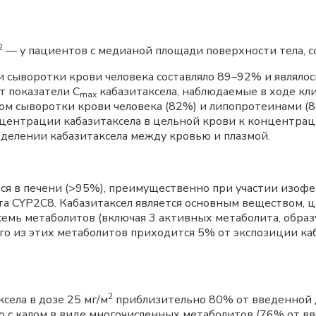
2
— у пациентов с медианой площади поверхности тела, с
ми сыворотки крови человека составляло 89–92% и являл
т показатели C
кабазитаксела, наблюдаемые в ходе кл
max
ом сыворотки крови человека (82%) и липопротеинами (
центрации кабазитаксела в цельной крови к концентраци
ределении кабазитаксела между кровью и плазмой.
ся в печени (>95%), преимущественно при участии изофе
а CYP2C8. Кабазитаксел является основным веществом, 
емь метаболитов (включая 3 активных метаболита, образ
го из этих метаболитов приходится 5% от экспозиции ка
2
ксела в дозе 25 мг/м
приблизительно 80% от введенной д
с калом в виде многочисленных метаболитов (76% от вве