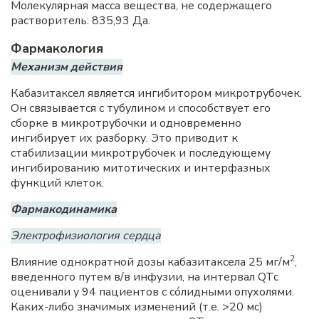
Молекулярная масса вещества, не содержащего
растворитель: 835,93 Да.
Фармакология
Механизм действия
Кабазитаксел является ингибитором микротрубочек.
Он связывается с тубулином и способствует его
сборке в микротрубочки и одновременно
ингибирует их разборку. Это приводит к
стабилизации микротрубочек и последующему
ингибированию митотических и интерфазных
функций клеток.
Фармакодинамика
Электрофизиология сердца
2
Влияние однократной дозы кабазитаксела 25 мг/м
,
введенного путем в/в инфузии, на интервал QTc
оценивали у 94 пациентов с сóлидными опухолями.
Каких-либо значимых изменений (т.е. >20 мс)