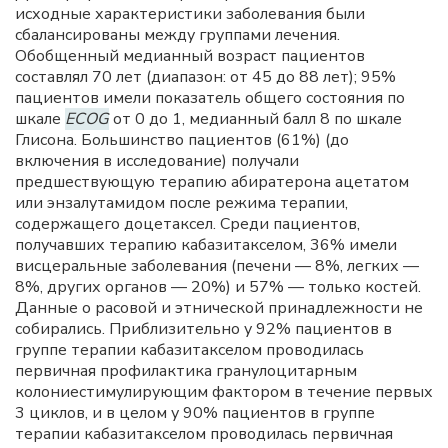
исходные характеристики заболевания были
сбалансированы между группами лечения.
Обобщенный медианный возраст пациентов
составлял 70 лет (диапазон: от 45 до 88 лет); 95%
пациентов имели показатель общего состояния по
шкале
ECOG
от 0 до 1, медианный балл 8 по шкале
Глисона. Большинство пациентов (61%) (до
включения в исследование) получали
предшествующую терапию абиратерона ацетатом
или энзалутамидом после режима терапии,
содержащего доцетаксел. Среди пациентов,
получавших терапию кабазитакселом, 36% имели
висцеральные заболевания (печени — 8%, легких —
8%, других органов — 20%) и 57% — только костей.
Данные о расовой и этнической принадлежности не
собирались. Приблизительно у 92% пациентов в
группе терапии кабазитакселом проводилась
первичная профилактика гранулоцитарным
колониестимулирующим фактором в течение первых
3 циклов, и в целом у 90% пациентов в группе
терапии кабазитакселом проводилась первичная