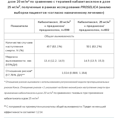
2
дозе 20 мг/м
по сравнению с терапией кабазитакселом в дозе
2
25 мг/м
, полученные в рамках исследования
PROSELICA
(анализ
выборки пациентов «согласно назначенному лечению»)
2
2
Кабазитаксел, 20 мг/м
Кабазитаксел, 25 мг/м
Показатели
+ преднизон/
+ преднизон/
преднизолон,
n=598
преднизолон,
n=602
Общая выживаемость
Количество случаев
наступления
497 (83,1%)
501 (83,2%)
смерти, N (%)
Медиана
выживаемости, мес
13,4 (12,2; 14,9)
14,5 (13,5; 15,3)
(95%ДИ)
Отношение рисков*
1,024 (0,886; 1,184)
(97,78% ДИ)**
* Отношение рисков оценивали с использованием регрессионной модели пропорциональных
рисков Кокса. Отношение рисков <1 указывает на более низкий риск наступления смерти при
2
применении кабазитаксела в дозе 20 мг/м
по сравнению с таковым при применении
2
кабазитаксела в дозе 25 мг/м
.
** С поправкой на промежуточные анализы общей выживаемости. Предел не меньшей
эффективности составляет 1,214.