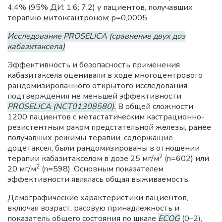
4,4% (95% ДИ: 1,6; 7,2) у пациентов, получавших
терапию митоксантроном; p=0,0005.
Исследование PROSELICA (сравнение двух доз
кабазитаксела)
Эффективность и безопасность применения
кабазитаксела оценивали в ходе многоцентрового
рандомизированного открытого исследования
подтверждения не меньшей эффективности
PROSELICA (NCT01308580).
В общей сложности
1200 пациентов с метастатическим кастрационно-
резистентным раком предстательной железы, ранее
получавших режимы терапии, содержащие
доцетаксел, были рандомизированы в отношении
2
терапии кабазитакселом в дозе 25 мг/м
(n=602) или
2
20 мг/м
(n=598). Основным показателем
эффективности являлась общая выживаемость.
Демографические характеристики пациентов,
включая возраст, расовую принадлежность и
показатель общего состояния по шкале
ECOG
(0–2),