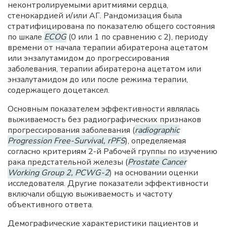
неконтролируемыми аритмиями сердца,
стенокардией и/или АГ. Рандомизация была
стратифицирована по показателю общего состояния
по шкале
ECOG
(0 или 1 по сравнению с 2), периоду
времени от начала терапии абиратерона ацетатом
или энзалутамидом до прогрессирования
заболевания, терапии абиратерона ацетатом или
энзалутамидом до или после режима терапии,
содержащего доцетаксел.
Основным показателем эффективности являлась
выживаемость без радиографических признаков
прогрессирования заболевания (
radiographic
Progression Free-Survival, rPFS
), определяемая
согласно критериям 2-й Рабочей группы по изучению
рака предстательной железы (
Prostate Cancer
Working Group 2, PCWG-2
) на основании оценки
исследователя. Другие показатели эффективности
включали общую выживаемость и частоту
объективного ответа.
Демографические характеристики пациентов и