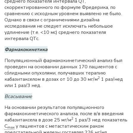
среднего показателя интервала QT,
скорректированного по формуле Фредерика, по
сравнению с исходным уровнем выявлено не было.
Однако в связи с ограничениями дизайна
исследования не следует исключать небольшое
удлинение (т.е. <10 мс) среднего показателя
интервала QTc.
Фармакокинетика
Популяционный фармакокинетический анализ был
проведен на основании данных 170 пациентов с
сóлидными опухолями, получавших терапию
2
кабазитакселом в дозах от 10 до 30 мг/м
1 раз/нед
или 1 раз/3 нед.
Всасывание
На основании результатов популяционного
фармакокинетического анализа, после в/в введения
2
кабазитаксела в дозе 25 мг/м
1 раз/3 нед показатель
C
у пациентов с метастатическим раком
max
предстательной железы составлял 226 нг/мл