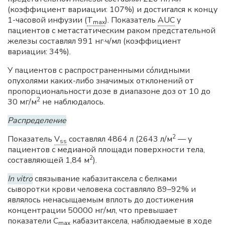
(коэффициент вариации: 107%) и достигался к концу
1-часовой инфузии (
T
). Показатель
AUC
у
max
пациентов с метастатическим раком предстательной
железы составлял 991 нг·ч/мл (коэффициент
вариации: 34%).
У пациентов с распространенными сóлидными
опухолями каких-либо значимых отклонений от
пропорциональности дозе в диапазоне доз от 10 до
2
30 мг/м
не наблюдалось.
Распределение
2
Показатель
V
составлял 4864 л (2643 л/м
— у
ss
пациентов с медианой площади поверхности тела,
2
составляющей 1,84 м
).
In vitro
связывание кабазитаксела с белками
сыворотки крови человека составляло 89–92% и
являлось ненасыщаемым вплоть до достижения
концентрации 50000 нг/мл, что превышает
показатели C
кабазитаксела, наблюдаемые в ходе
max