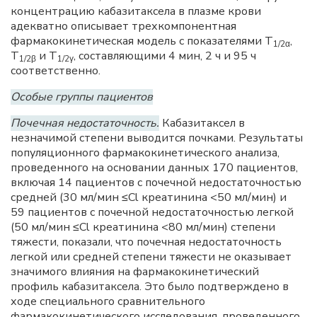
концентрацию кабазитаксела в плазме крови
адекватно описывает трехкомпонентная
фармакокинетическая модель с показателями T
,
1/2α
T
и T
, составляющими 4 мин, 2 ч и 95 ч
1/2β
1/2γ
соответственно.
Особые группы пациентов
Почечная недостаточность.
Кабазитаксел в
незначимой степени выводится почками. Результаты
популяционного фармакокинетического анализа,
проведенного на основании данных 170 пациентов,
включая 14 пациентов с почечной недостаточностью
средней (30 мл/мин ≤Cl креатинина <50 мл/мин) и
59 пациентов с почечной недостаточностью легкой
(50 мл/мин ≤Cl креатинина <80 мл/мин) степени
тяжести, показали, что почечная недостаточность
легкой или средней степени тяжести не оказывает
значимого влияния на фармакокинетический
профиль кабазитаксела. Это было подтверждено в
ходе специального сравнительного
фармакокинетического исследования, проведенного