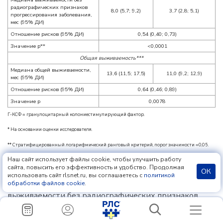
радиографических признаков
8,0 (5,7; 9,2)
3,7 (2,8; 5,1)
прогрессирования заболевания,
мес (95% ДИ)
Отношение рисков (95% ДИ)
0,54 (0,40; 0,73)
Значение p**
<0,0001
Общая выживаемость***
Медиана общей выживаемости,
13,6 (11,5; 17,5)
11,0 (9,2; 12,9)
мес (95% ДИ)
Отношение рисков (95% ДИ)
0,64 (0,46; 0,89)
Значение p
0,0078
Г-КСФ = гранулоцитарный колониестимулирующий фактор.
* На основании оценки исследователя.
** Стратифицированный логарифмический ранговый критерий, порог значимости =0,05.
Наш сайт использует файлы cookie, чтобы улучшить работу
*** Показатель общей выживаемости был статистически значимым.
сайта, повысить его эффективность и удобство. Продолжая
ОК
В зависимости от последовательности проводимой
использовать сайт rlsnet.ru, вы соглашаетесь с
политикой
обработки файлов cookie
.
до рандомизации терапии, показатели
выживаемости без радиографических признаков
прогрессирования заболевания были сопоставимы в
подгруппах пациентов, получавших терапию