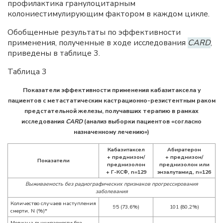
профилактика гранулоцитарным
колониестимулирующим фактором в каждом цикле.
Обобщенные результаты по эффективности
применения, полученные в ходе исследования
CARD
,
приведены в таблице 3.
Таблица 3
Показатели эффективности применения кабазитаксела у
пациентов с метастатическим кастрационно-резистентным раком
предстательной железы, получавших терапию в рамках
исследования
CARD
(анализ выборки пациентов «согласно
назначенному лечению»)
Кабазитаксел
Абиратерон
+ преднизон/
+ преднизон/
Показатели
преднизолон
преднизолон или
+ Г-КСФ,
n=129
энзалутамид,
n=126
Выживаемость без радиографических признаков прогрессирования
заболевания
Количество случаев наступления
95 (73,6%)
101 (80,2%)
смерти, N (%)*
Медиана выживаемости без