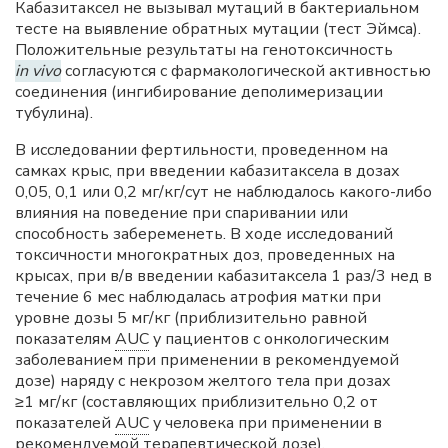
Кабазитаксел не вызывал мутаций в бактериальном
тесте на выявление обратных мутации (тест Эймса).
Положительные результаты на генотоксичность
in vivo
согласуются с фармакологической активностью
соединения (ингибирование деполимеризации
тубулина).
В исследовании фертильности, проведенном на
самках крыс, при введении кабазитаксела в дозах
0,05, 0,1 или 0,2 мг/кг/сут не наблюдалось какого-либо
влияния на поведение при спаривании или
способность забеременеть. В ходе исследований
токсичности многократных доз, проведенных на
крысах, при в/в введении кабазитаксела 1 раз/3 нед в
течение 6 мес наблюдалась атрофия матки при
уровне дозы 5 мг/кг (приблизительно равной
показателям
AUC
у пациентов с онкологическим
заболеванием при применении в рекомендуемой
дозе) наряду с некрозом желтого тела при дозах
≥1 мг/кг (составляющих приблизительно 0,2 от
показателей
AUC
у человека при применении в
рекомендуемой терапевтической дозе).