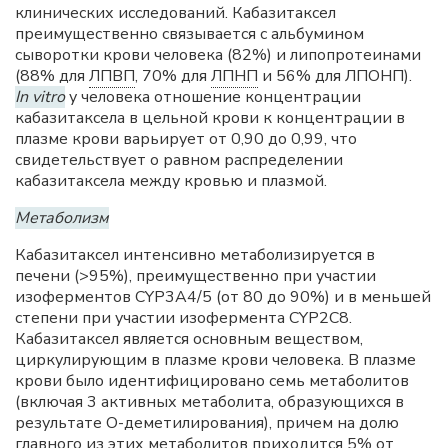
клинических исследований. Кабазитаксел
преимущественно связывается с альбумином
сыворотки крови человека (82%) и липопротеинами
(88% для
ЛПВП
, 70% для
ЛПНП
и 56% для ЛПОНП).
In vitro
у человека отношение концентрации
кабазитаксела в цельной крови к концентрации в
плазме крови варьирует от 0,90 до 0,99, что
свидетельствует о равном распределении
кабазитаксела между кровью и плазмой.
Метаболизм
Кабазитаксел интенсивно метаболизируется в
печени (>95%), преимущественно при участии
изоферментов CYP3A4/5 (от 80 до 90%) и в меньшей
степени при участии изофермента CYP2C8.
Кабазитаксел является основным веществом,
циркулирующим в плазме крови человека. В плазме
крови было идентифицировано семь метаболитов
(включая 3 активных метаболита, образующихся в
результате O-деметилирования), причем на долю
главного из этих метаболитов приходится 5% от