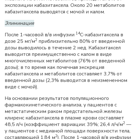
экспозиции кабазитаксела. Около 20 метаболитов
кабазитаксела выводятся с мочой и калом.
Элиминация
14
После 1-часовой в/в инфузии
C-кабазитаксела в
2
дозе 25 мг/м
приблизительно 80% от введенной
дозы выводилось в течение 2 нед. Кабазитаксел
выводится преимущественно с калом в виде
многочисленных метаболитов (76% от введенной
дозы); в то время как почечная экскреция
кабазитаксела и метаболитов составляет 3,7% от
введенной дозы (2,3% выводится в неизмененном
виде с мочой).
На основании результатов популяционного
фармакокинетического анализа, у пациентов с
метастатическим раком предстательной железы
клиренс кабазитаксела в плазме крови составляет
2
48,5 л/ч (коэффициент вариации: 39%; 26,4 л/ч/м
—
у пациентов с медианой площади поверхности тела,
2
составляющей 1,84 м
). После 1-часовой в/в инфузии