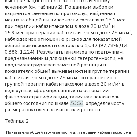
выборке пациентов «согласно назначенному
лечению» (см. таблицу 2). По данным выборки
пациентов «лечение по протоколу», найденная
медиана общей выживаемости составляла 15,1 мес
2
при терапии кабазитакселом в дозе 20 мг/м
и
2
15,9 мес при терапии кабазитакселом в дозе 25 мг/м
;
наблюдаемое отношение рисков для показателей
общей выживаемости составляло 1,042 (97,78% ДИ:
0,886; 1,224). Результаты анализов по подгруппам,
предназначенным для оценки гетерогенности, не
продемонстрировали заметной разницы в
показателях общей выживаемости в группе терапии
2
кабазитакселом в дозе 25 мг/м
по сравнению с
2
группой терапии кабазитакселом в дозе 20 мг/м
в
подгруппах, сформированных на основании
факторов стратификации, таких как показатель
общего состояния по шкале
ECOG
, определяемость
размера опухолевых очагов или региона.
Таблица 2
Показатели общей выживаемости для терапии кабазитакселом в