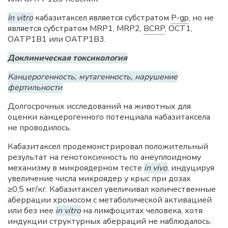
In vitro
кабазитаксел является субстратом
P-gp
, но не
является субстратом MRP1, MRP2,
BCRP
, OCT1,
OATP1B1 или OATP1B3.
Доклиническая токсикология
Канцерогенность, мутагенность, нарушение
фертильности
Долгосрочных исследований на животных для
оценки канцерогенного потенциала кабазитаксела
не проводилось.
Кабазитаксел продемонстрировал положительный
результат на генотоксичность по анеуплоидному
механизму в микроядерном тесте
in vivo
, индуцируя
увеличение числа микроядер у крыс при дозах
≥0,5 мг/кг. Кабазитаксел увеличивал количественные
аберрации хромосом с метаболической активацией
или без нее
in vitro
на лимфоцитах человека, хотя
индукции структурных аберраций не наблюдалось.