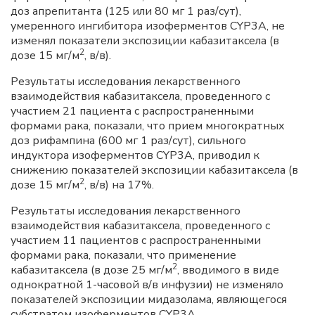
доз апрепитанта (125 или 80 мг 1 раз/сут),
умеренного ингибитора изоферментов CYP3A, не
изменял показатели экспозиции кабазитаксела (в
2
дозе 15 мг/м
, в/в).
Результаты исследования лекарственного
взаимодействия кабазитаксела, проведенного с
участием 21 пациента с распространенными
формами рака, показали, что прием многократных
доз рифампина (600 мг 1 раз/сут), сильного
индуктора изоферментов CYP3A, приводил к
снижению показателей экспозиции кабазитаксела (в
2
дозе 15 мг/м
, в/в) на 17%.
Результаты исследования лекарственного
взаимодействия кабазитаксела, проведенного с
участием 11 пациентов с распространенными
формами рака, показали, что применение
2
кабазитаксела (в дозе 25 мг/м
, вводимого в виде
однократной 1-часовой в/в инфузии) не изменяло
показателей экспозиции мидазолама, являющегося
субстратом изоферментов CYP3A.