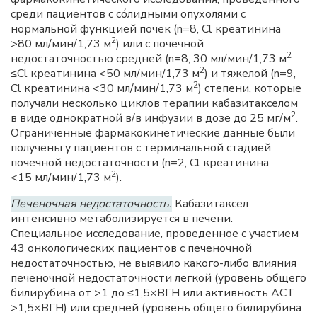
среди пациентов с сóлидными опухолями с
нормальной функцией почек (n=8, Cl креатинина
2
>80 мл/мин/1,73 м
) или с почечной
2
недостаточностью средней (n=8, 30 мл/мин/1,73 м
2
≤Cl креатинина <50 мл/мин/1,73 м
) и тяжелой (n=9,
2
Cl креатинина <30 мл/мин/1,73 м
) степени, которые
получали несколько циклов терапии кабазитакселом
2
в виде однократной в/в инфузии в дозе до 25 мг/м
.
Ограниченные фармакокинетические данные были
получены у пациентов с терминальной стадией
почечной недостаточности (n=2, Cl креатинина
2
<15 мл/мин/1,73 м
).
Печеночная недостаточность.
Кабазитаксел
интенсивно метаболизируется в печени.
Специальное исследование, проведенное с участием
43 онкологических пациентов с печеночной
недостаточностью, не выявило какого-либо влияния
печеночной недостаточности легкой (уровень общего
билирубина от >1 до ≤1,5×ВГН или активность
АСТ
>1,5×ВГН) или средней (уровень общего билирубина