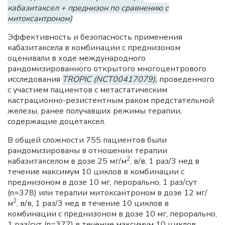
кабазитаксел + преднизон по сравнению с
митоксантроном)
Эффективность и безопасность применения
кабазитаксела в комбинации с преднизоном
оценивали в ходе международного
рандомизированного открытого многоцентрового
исследования
TROPIC (NCT00417079),
проведенного
с участием пациентов с метастатическим
кастрационно-резистентным раком предстательной
железы, ранее получавших режимы терапии,
содержащие доцетаксел.
В общей сложности 755 пациентов были
рандомизированы в отношении терапии
2
кабазитакселом в дозе 25 мг/м
, в/в, 1 раз/3 нед в
течение максимум 10 циклов в комбинации с
преднизоном в дозе 10 мг, перорально, 1 раз/сут
(n=378) или терапии митоксантроном в дозе 12 мг/
2
м
, в/в, 1 раз/3 нед в течение 10 циклов в
комбинации с преднизоном в дозе 10 мг, перорально,
1 раз/сут (n=377) в течение максимум 10 циклов.