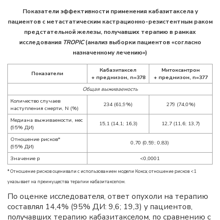
Показатели эффективности применения кабазитаксела у
пациентов с метастатическим кастрационно-резистентным раком
предстательной железы, получавших терапию в рамках
исследования
TROPIC
(анализ выборки пациентов «согласно
назначенному лечению»)
Кабазитаксел
Митоксантрон
Показатели
+ преднизон,
n=378
+ преднизон,
n=377
Общая выживаемость
Количество случаев
234 (61,9%)
279 (74,0%)
наступления смерти, N (%)
Медиана выживаемости, мес
15,1 (14,1; 16,3)
12,7 (11,6; 13,7)
(95% ДИ)
Отношение рисков*
0,70 (0,59; 0,83)
(95% ДИ)
Значение p
<0,0001
* Отношение рисков оценивали с использованием модели Кокса; отношение рисков <1
указывает на преимущества терапии кабазитакселом.
По оценке исследователя, ответ опухоли на терапию
составлял 14,4% (95% ДИ: 9,6; 19,3) у пациентов,
получавших терапию кабазитакселом, по сравнению с