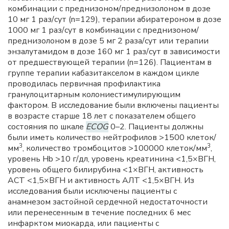
комбинации с преднизоном/преднизолоном в дозе
10 мг 1 раз/сут (n=129), терапии абиратероном в дозе
1000 мг 1 раз/сут в комбинации с преднизоном/
преднизолоном в дозе 5 мг 2 раза/сут или терапии
энзалутамидом в дозе 160 мг 1 раз/сут в зависимости
от предшествующей терапии (n=126). Пациентам в
группе терапии кабазитакселом в каждом цикле
проводилась первичная профилактика
гранулоцитарным колониестимулирующим
фактором. В исследование были включены пациенты
в возрасте старше 18 лет с показателем общего
состояния по шкале
ECOG
0–2. Пациенты должны
были иметь количество нейтрофилов >1500 клеток/
3
3
мм
, количество тромбоцитов >100000 клеток/мм
,
уровень Hb >10 г/дл, уровень креатинина <1,5×ВГН,
уровень общего билирубина <1×ВГН, активность
АСТ <1,5×ВГН и активность АЛТ <1,5×ВГН. Из
исследования были исключены пациенты с
анамнезом застойной сердечной недостаточности
или перенесенным в течение последних 6 мес
инфарктом миокарда, или пациенты с