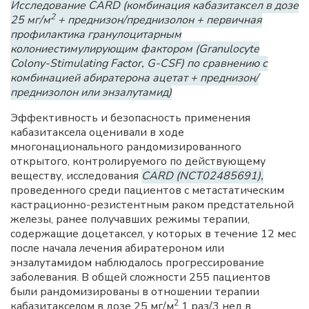
Исследование CARD (комбинация кабазитаксел в дозе
2
25 мг/м
+ преднизон/преднизолон + первичная
профилактика гранулоцитарным
колониестимулирующим фактором (Granulocyte
Colony-Stimulating Factor, G-CSF) по сравнению с
комбинацией абиратерона ацетат + преднизон/
преднизолон или энзалутамид)
Эффективность и безопасность применения
кабазитаксела оценивали в ходе
многонационального рандомизированного
открытого, контролируемого по действующему
веществу, исследования
CARD (NCT02485691),
проведенного среди пациентов с метастатическим
кастрационно-резистентным раком предстательной
железы, ранее получавших режимы терапии,
содержащие доцетаксел, у которых в течение 12 мес
после начала лечения абиратероном или
энзалутамидом наблюдалось прогрессирование
заболевания. В общей сложности 255 пациентов
были рандомизированы в отношении терапии
2
кабазитакселом в дозе 25 мг/м
1 раз/3 нед в