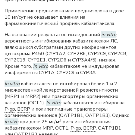
Применение преднизона или преднизолона в дозе
10 мг/сут не оказывает влияния на
фармакокинетический профиль кабазитаксела.
На основании результатов исследований
in vitro
,
вероятность ингибирования кабазитакселом ЛС,
являющихся субстратами других изоферментов
цитохрома P450 (CYP1A2, CYP2B6, CYP2C9, CYP2C8,
CYP2C19, CYP2E1, CYP2D6 и CYP3A4/5), низкая.
Кроме того,
in vitro
кабазитаксел не индуцировал
изоферменты CYP1A, CYP2C9 и CYP3A.
In vitro
кабазитаксел не ингибировал белки 1 и 2
множественной лекарственной резистентности
(MRP1 и MRP2) или транспортеры органических
катионов (OCT1).
In vitro
кабазитаксел ингибировал
P-gp
,
BCRP
и полипептидные транспортеры
органических анионов (OATP1B1, OATP1B3). Однако
2
in vivo
при дозе 25 мг/м
риск ингибирования
кабазитакселом MRP, OCT1,
P-gp
,
BCRP
, OATP1B1
или OATP1B3 невелик.