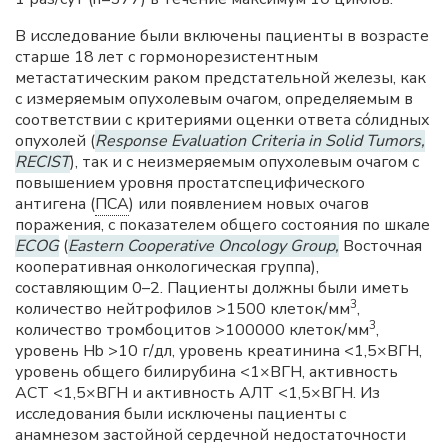
В исследование были включены пациенты в возрасте
старше 18 лет с гормонорезистентным
метастатическим раком предстательной железы, как
с измеряемым опухолевым очагом, определяемым в
соответствии с критериями оценки ответа сóлидных
опухолей (
Response Evaluation Criteria in Solid Tumors,
RECIST
), так и с неизмеряемым опухолевым очагом с
повышением уровня простатспецифического
антигена (
ПСА
) или появлением новых очагов
поражения, с показателем общего состояния по шкале
ECOG
(
Eastern Cooperative Oncology Group,
Восточная
кооперативная онкологическая группа),
составляющим 0–2. Пациенты должны были иметь
3
количество нейтрофилов >1500 клеток/мм
,
3
количество тромбоцитов >100000 клеток/мм
,
уровень Hb >10 г/дл, уровень креатинина <1,5×ВГН,
уровень общего билирубина <1×ВГН, активность
АСТ <1,5×ВГН и активность АЛТ <1,5×ВГН. Из
исследования были исключены пациенты с
анамнезом застойной сердечной недостаточности