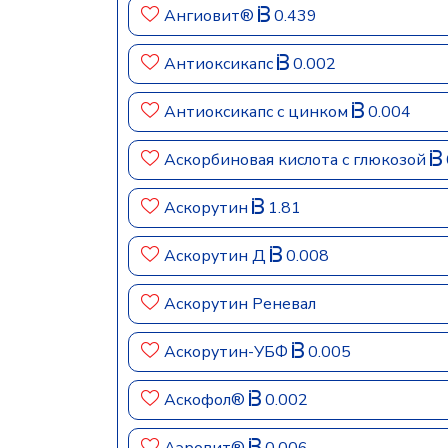
Ангиовит®
0.439
Антиоксикапс
0.002
Антиоксикапс с цинком
0.004
Аскорбиновая кислота с глюкозой
Аскорутин
1.81
Аскорутин Д
0.008
Аскорутин Реневал
Аскорутин-УБФ
0.005
Аскофол®
0.002