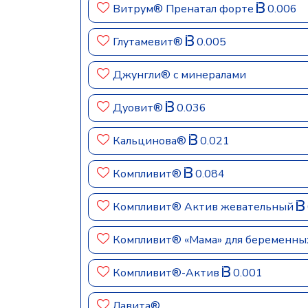
Витрум® Пренатал форте
0.006
Глутамевит®
0.005
Джунгли® с минералами
Дуовит®
0.036
Кальцинова®
0.021
Компливит®
0.084
Компливит® Актив жевательный
Компливит® «Мама» для беременн
Компливит®-Актив
0.001
Лавита®