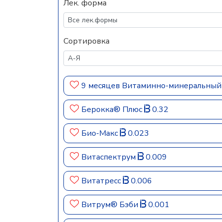
Лек. форма
Сортировка
9 месяцев Витаминно-минеральный
Берокка® Плюс
0.32
Био-Макс
0.023
Витаспектрум
0.009
Витатресс
0.006
Витрум® Бэби
0.001