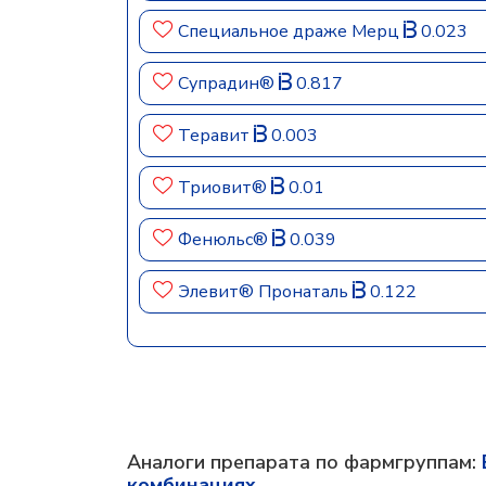
Специальное драже Мерц
0.023
Супрадин®
0.817
Теравит
0.003
Триовит®
0.01
Фенюльс®
0.039
Элевит® Пронаталь
0.122
Аналоги препарата по фармгруппам:
комбинациях