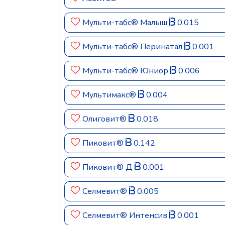
Мульти-табс® Малыш
0.015
Мульти-табс® Перинатал
0.001
Мульти-табс® Юниор
0.006
Мультимакс®
0.004
Олиговит®
0.018
Пиковит®
0.142
Пиковит® Д
0.001
Селмевит®
0.005
Селмевит® Интенсив
0.001