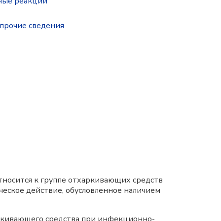
ные реакции
прочие сведения
тносится к группе отхаркивающих средств
еское действие, обусловленное наличием
харкивающего средства при инфекционно-