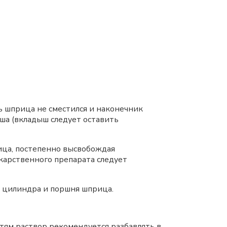
 шприца не сместился и наконечник
ша (вкладыш следует оставить
ца, постепенно высвобождая
карственного препарата следует
 цилиндра и поршня шприца.
тям раствор рекомендуется разбавлять в