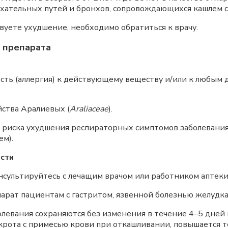
хательных путей и бронхов, сопровождающихся кашлем с
твуете ухудшение, необходимо обратиться к врачу.
 препарата
ть (аллергия) к действующему веществу и/или к любым д
йства Аралиевых (
Araliaceae
).
за риска ухудшения респираторных симптомов заболевания
м).
сти
ультируйтесь с лечащим врачом или работником аптеки
арат пациентам с гастритом, язвенной болезнью желудка
левания сохраняются без изменения в течение 4–5 дней 
крота с примесью крови при откашливании, повышается т