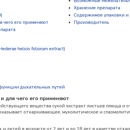
Возможные нежелатель
Хранение препарата
)
Содержимое упаковки и 
ля чего его применяют
Производитель
епарата
rae helicis foliorum extract)
функции дыхательных путей
 и для чего его применяют
йствующего вещества сухой экстракт листьев плюща и о
оказывает отхаркивающее, муколитическое и спазмолитич
и детей в возрасте от 2 лет и до 18 лет в качестве от