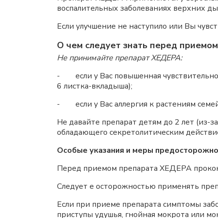
воспалительных заболеваниях верхних ды
Если улучшение не наступило или Вы чувс
О чем следует знать перед приемом
Не принимайте препарат ХЕДЕРА:
- если у Вас повышенная чувствительнос
6 листка-вкладыша);
- если у Вас аллергия к растениям семе
Не давайте препарат детям до 2 лет (из-
обладающего секретолитическим действие
Особые указания и меры предосторожно
Перед приемом препарата ХЕДЕРА проконс
Следует е осторожностью применять преп
Если при приеме препарата симптомы забо
приступы удушья, гнойная мокрота или мо