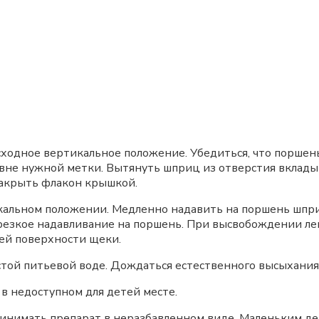
одное вертикальное положение. Убедиться, что поршень
овне нужной метки. Вытянуть шприц из отверстия вклады
Закрыть флакон крышкой.
альном положении. Медленно надавить на поршень шпри
 резкое надавливание на поршень. При высвобождении ле
ей поверхности щеки.
той питьевой воде. Дождаться естественного высыхания
в недоступном для детей месте.
инимать препарат в неразбавленном виде. Маленьким де