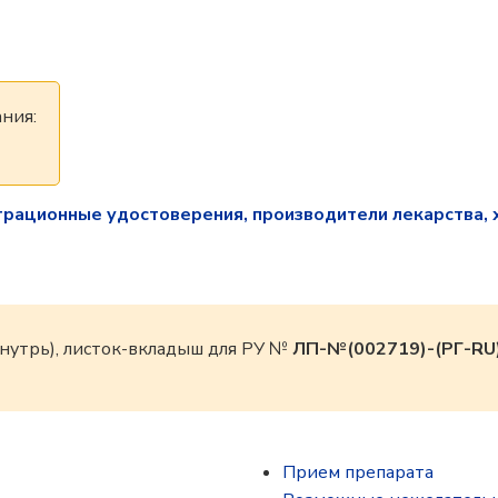
ния:
трационные удостоверения, производители лекарства, 
внутрь), листок-вкладыш для РУ №
ЛП-№(002719)-(РГ-RU
Прием препарата