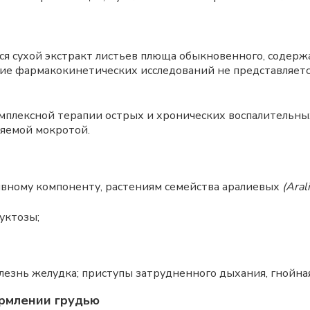
я сухой экстракт листьев плюща обыкновенного, содер
ение фармакокинетических исследований не представляет
омплексной терапии острых и хронических воспалительны
яемой мокротой.
ивному компоненту, растениям семейства аралиевых
(Aral
уктозы;
лезнь желудка; приступы затрудненного дыхания, гнойна
рмлении грудью