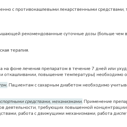
енно с противокашлевыми лекарственными средствами, т
шающей рекомендованные суточные дозы (больше чем в 3
ская терапия.
 на фоне лечения препаратом в течение 7 дней или уху
ри откашливании, повышение температуры) необходимо об
том.
Пациентам с сахарным диабетом необходимо учитыват
нспортными средствами, механизмами.
Применение препара
ов деятельности, требующих повышенной концентрации
твами, работа с движущими механизмами, работа диспет