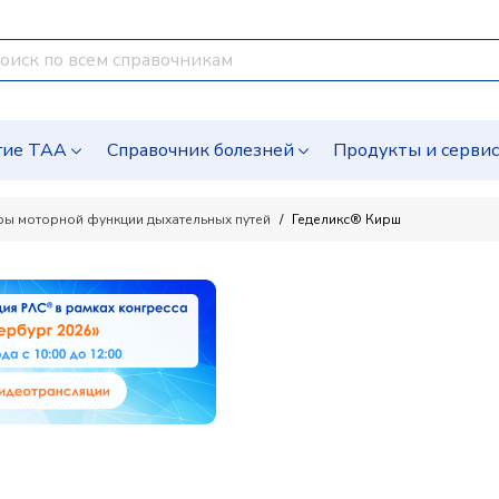
гие ТАА
Справочник болезней
Продукты и серви
оры моторной функции дыхательных путей
Геделикс® Кирш