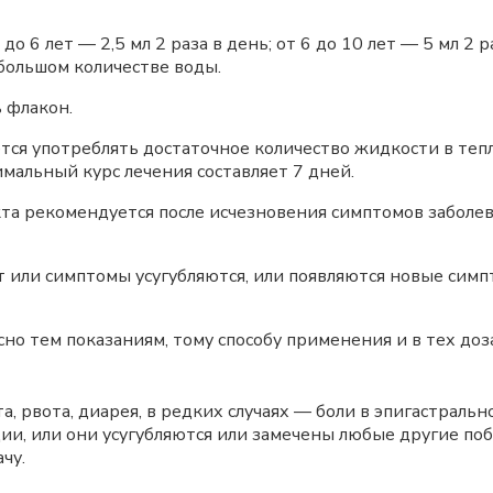
 1 до 6 лет — 2,5 мл 2 раза в день; от 6 до 10 лет — 5 мл 
большом количестве воды.
 флакон.
ся употреблять достаточное количество жидкости в тепло
мальный курс лечения составляет 7 дней.
та рекомендуется после исчезновения симптомов заболе
ет или симптомы усугубляются, или появляются новые сим
но тем показаниям, тому способу применения и в тех доз
 рвота, диарея, в редких случаях — боли в эпигастральн
ии, или они усугубляются или замечены любые другие по
чу.