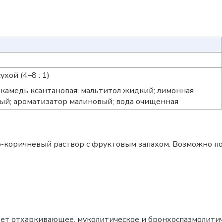
хой (4–8 : 1)
 камедь ксантановая; мальтитол жидкий; лимонная
вый; ароматизатор малиновый; вода очищенная
коричневый раствор с фруктовым запахом. Возможно поя
ает отхаркивающее, муколитическое и бронхоспазмолитич