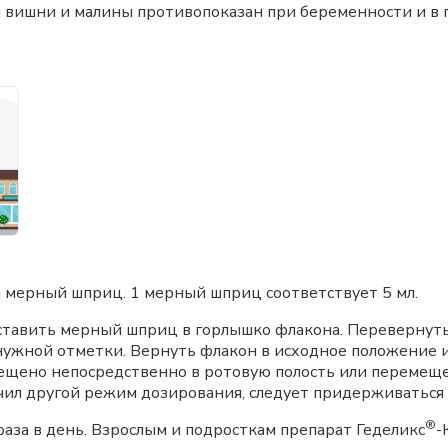
 вишни и малины противопоказан при беременности и в 
я мерный шприц. 1 мерный шприц соответствует 5 мл.
тавить мерный шприц в горлышко флакона. Перевернуть
 нужной отметки. Вернуть флакон в исходное положение 
щено непосредственно в ротовую полость или перемеще
начил другой режим дозирования, следует придерживатьс
®
 раза в день. Взрослым и подросткам препарат Геделикс
-