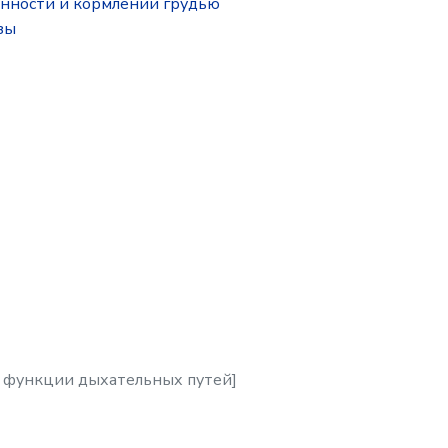
нности и кормлении грудью
зы
 функции дыхательных путей]