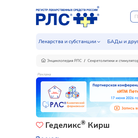
Лекарства и субстанции
БАДы и дру
Энциклопедия РЛС
Секретолитики и стимулят
Реклама
®
Геделикс
Кирш