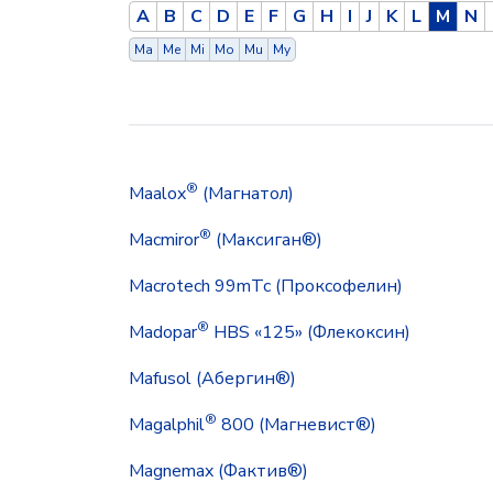
A
B
C
D
E
F
G
H
I
J
K
L
M
N
Ma
Me
Mi
Mo
Mu
My
®
Maalox
(Магнатол)
®
Macmiror
(Максиган®)
Macrotech 99mTc (Проксофелин)
®
Madopar
HBS «125» (Флекоксин)
Mafusol (Абергин®)
®
Magalphil
800 (Магневист®)
Magnemax (Фактив®)