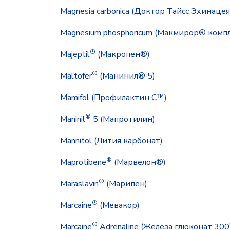
Magnesia carbonica (Доктор Тайсс Эхинаце
Magnesium phosphoricum (Макмирор® компл
®
Majeptil
(Макропен®)
®
Maltofer
(Манинил® 5)
Mamifol (Профилактин С™)
®
Maninil
5 (Мапротилин)
Mannitol (Лития карбонат)
®
Maprotibene
(Марвелон®)
®
Maraslavin
(Марипен)
®
Marcaine
(Мевакор)
®
Marcaine
Adrenaline (Железа глюконат 300