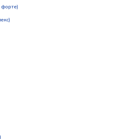
я форте)
екс)
)