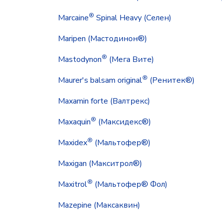
®
Marcaine
Spinal Heavy (Селен)
Maripen (Мастодинон®)
®
Mastodynon
(Мега Вите)
®
Maurer's balsam original
(Ренитек®)
Maxamin forte (Валтрекс)
®
Maxaquin
(Максидекс®)
®
Maxidex
(Мальтофер®)
Maxigan (Макситрол®)
®
Maxitrol
(Мальтофер® Фол)
Mazepine (Максаквин)