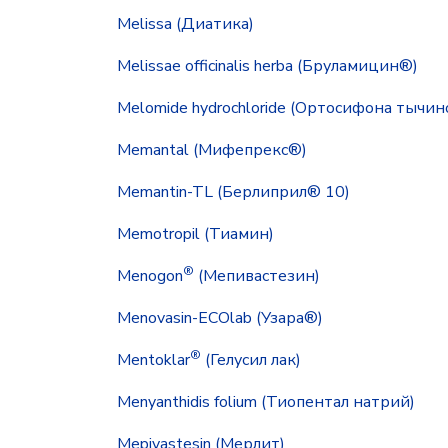
Melissa (Диатика)
Melissae officinalis herba (Бруламицин®)
Melomide hydrochloride (Ортосифона тычино
Memantal (Мифепрекс®)
Memantin-TL (Берлиприл® 10)
Memotropil (Тиамин)
®
Menogon
(Мепивастезин)
Menovasin-ECOlab (Узара®)
®
Mentoklar
(Гелусил лак)
Menyanthidis folium (Тиопентал натрий)
Mepivastesin (Мерлит)