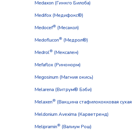
Medaxon (Гинкго Билоба)
Medifox (Медифокс®)
®
Medocef
(Месакол)
®
Medoflucon
(Медрол®)
®
Medrol
(Мексален)
Mefaflox (Ринонорм)
Megosinum (Магния окись)
Melarena (Витрум® Бэби)
®
Melaxen
(Вакцина стафилококковая сухая
Meldonium Avexima (Карветренд)
®
Melipramin
(Валиум Рош)