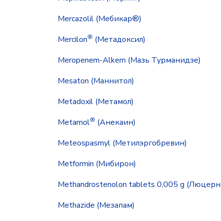
Mercazolil (Мебикар®)
®
Mercilon
(Метадоксил)
Meropenem-Alkem (Мазь Турманидзе)
Mesaton (Маннитол)
Metadoxil (Метамол)
®
Metamol
(Анекаин)
Meteospasmyl (Метилэргобревин)
Metformin (Мибирон)
Methandrostenolon tablets 0,005 g (Люцерн
Methazide (Мезапам)