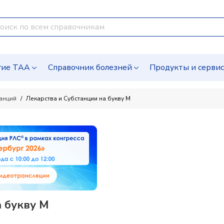
гие ТАА
Справочник болезней
Продукты и серви
танций
Лекарства и Субстанции на букву M
 букву M