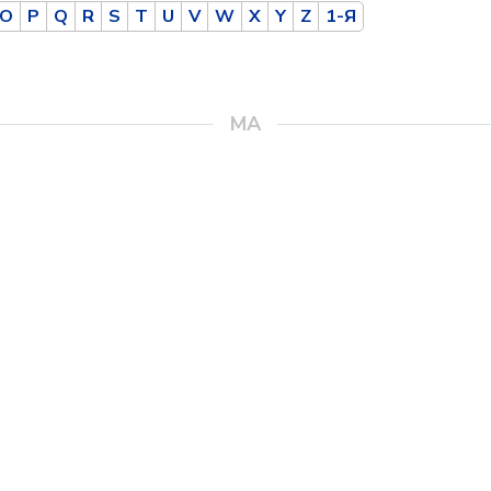
O
P
Q
R
S
T
U
V
W
X
Y
Z
1-Я
MA