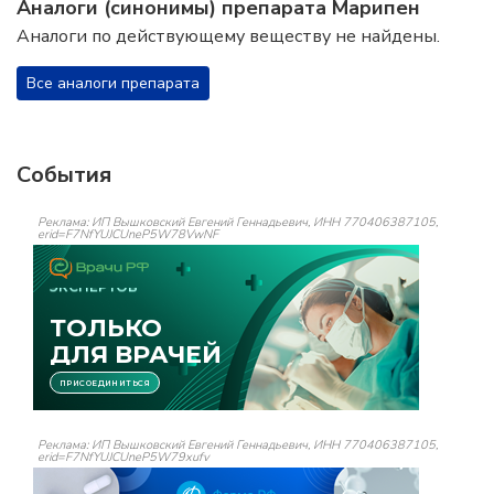
Аналоги (синонимы) препарата Марипен
Аналоги по действующему веществу не найдены.
Все аналоги препарата
События
Реклама: ИП Вышковский Евгений Геннадьевич, ИНН 770406387105,
erid=F7NfYUJCUneP5W78VwNF
Реклама: ИП Вышковский Евгений Геннадьевич, ИНН 770406387105,
erid=F7NfYUJCUneP5W79xufv