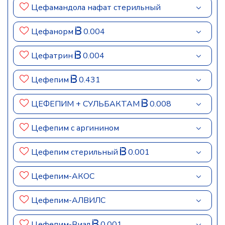
Цефамандола нафат стерильный
Цефанорм
0.004
Цефатрин
0.004
Цефепим
0.431
ЦЕФЕПИМ + СУЛЬБАКТАМ
0.008
Цефепим c аргинином
Цефепим стерильный
0.001
Цефепим-АКОС
Цефепим-АЛВИЛС
Цефепим-Виал
0.001