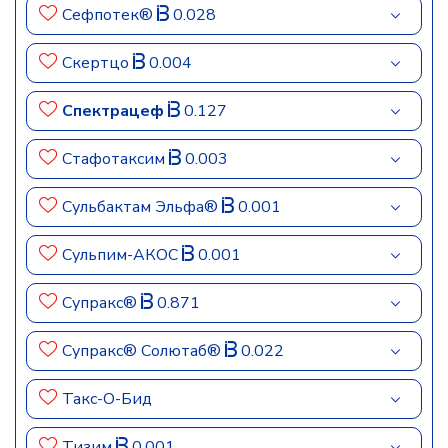
Сефпотек®
0.028
Скертцо
0.004
Спектрацеф
0.127
Стафотаксим
0.003
Сульбактам Эльфа®
0.001
Сульпим-АКОС
0.001
Супракс®
0.871
Супракс® Солютаб®
0.022
Такс-О-Бид
Тизим
0.001