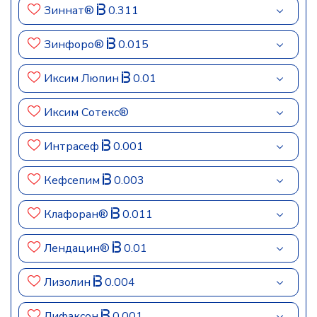
Зиннат®
0.311
Зинфоро®
0.015
Иксим Люпин
0.01
Иксим Сотекс®
Интрасеф
0.001
Кефсепим
0.003
Клафоран®
0.011
Лендацин®
0.01
Лизолин
0.004
Лифаксон
0.001