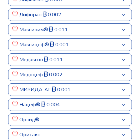
Лифоран
0.002
Максипим®
0.011
Максицеф®
0.001
Медаксон
0.011
Медоцеф
0.002
МИЗИДА-АГ
0.001
Нацеф®
0.004
Орзид®
Оритакс