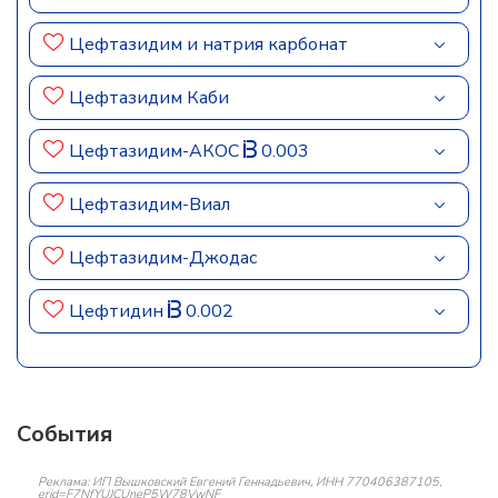
Цефтазидим и натрия карбонат
Цефтазидим Каби
Цефтазидим-АКОС
0.003
Цефтазидим-Виал
Цефтазидим-Джодас
Цефтидин
0.002
События
Реклама: ИП Вышковский Евгений Геннадьевич, ИНН 770406387105,
erid=F7NfYUJCUneP5W78VwNF