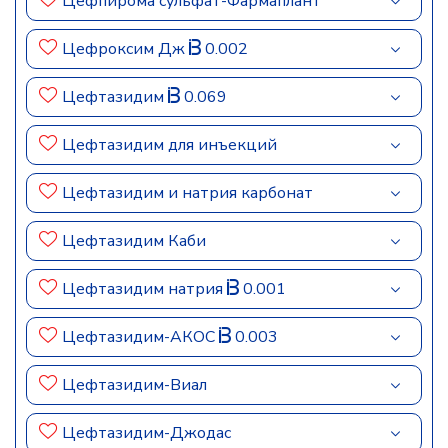
Цефпирома сульфат-Фармаплант
Цефроксим Дж
0.002
Цефтазидим
0.069
Цефтазидим для инъекций
Цефтазидим и натрия карбонат
Цефтазидим Каби
Цефтазидим натрия
0.001
Цефтазидим-АКОС
0.003
Цефтазидим-Виал
Цефтазидим-Джодас