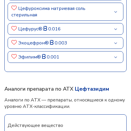
Цефуроксима натриевая соль
стерильная
Цефурус®
0.016
Экоцефрон®
0.003
Эфипим®
0.001
Аналоги препарата по АТХ
Цефтазидим
Аналоги по АТХ — препараты, относящиеся к одному
уровню АТХ-классификации.
Действующее вещество