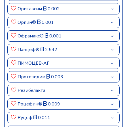
Оритаксим
0.002
Орпин®
0.001
Офрамакс®
0.001
Панцеф®
2.542
ПИМОЦЕВ-АГ
Протозидим
0.003
Резибелакта
Роцефин®
0.009
Руцеф
0.011