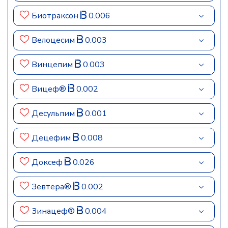
Биотраксон
0.006
Велоцесим
0.003
Винцепим
0.003
Вицеф®
0.002
Десульпим
0.001
Децефим
0.008
Доксеф
0.026
Зевтера®
0.002
Зинацеф®
0.004