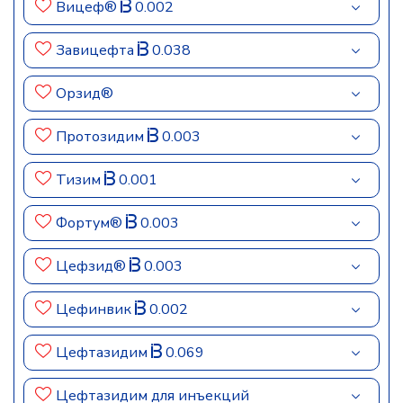
Вицеф®
0.002
Завицефта
0.038
Орзид®
Протозидим
0.003
Тизим
0.001
Фортум®
0.003
Цефзид®
0.003
Цефинвик
0.002
Цефтазидим
0.069
Цефтазидим для инъекций