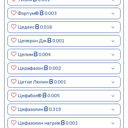
Фортум®
0.003
Цедекс
0.016
Цеперон Дж
0.001
Цепим
0.004
Церафазон
0.002
Цетил Люпин
0.001
Цефабол®
0.005
Цефазолин
0.319
Цефазолин натрия
0.001