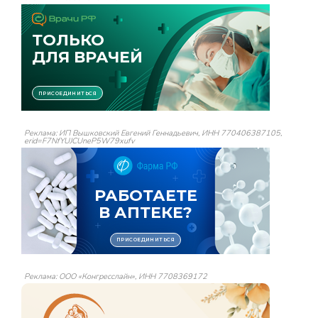
Реклама: ИП Вышковский Евгений Геннадьевич, ИНН 770406387105,
erid=F7NfYUJCUneP5W79xufv
Реклама: ООО «Конгресслайн», ИНН 7708369172