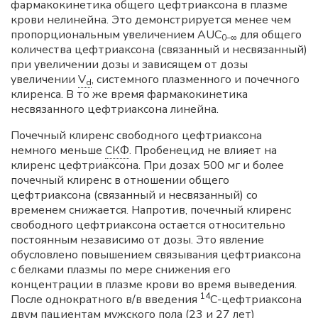
фармакокинетика общего цефтриаксона в плазме
крови нелинейна. Это демонстрируется менее чем
пропорциональным увеличением AUC
для общего
0–∞
количества цефтриаксона (связанный и несвязанный)
при увеличении дозы и зависящем от дозы
увеличении
V
, системного плазменного и почечного
d
клиренса. В то же время фармакокинетика
несвязанного цефтриаксона линейна.
Почечный клиренс свободного цефтриаксона
немного меньше
СКФ
. Пробенецид не влияет на
клиренс цефтриаксона. При дозах 500 мг и более
почечный клиренс в отношении общего
цефтриаксона (связанный и несвязанный) со
временем снижается. Напротив, почечный клиренс
свободного цефтриаксона остается относительно
постоянным независимо от дозы. Это явление
обусловлено повышением связывания цефтриаксона
с белками плазмы по мере снижения его
концентрации в плазме крови во время выведения.
14
После однократного в/в введения
C-цефтриаксона
двум пациентам мужского пола (23 и 27 лет)