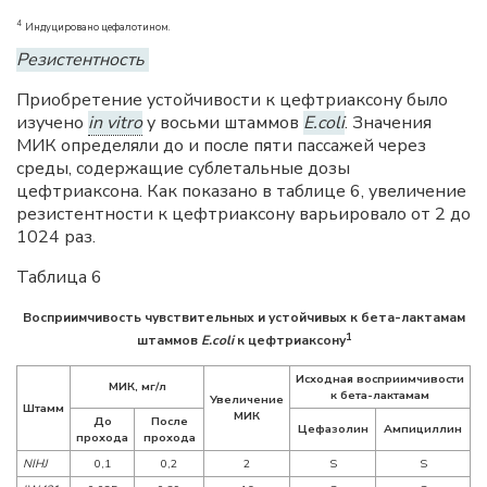
4
Индуцировано цефалотином.
Резистентность
Приобретение устойчивости к цефтриаксону было
изучено
in vitro
у восьми штаммов
E.coli
. Значения
MИК определяли до и после пяти пассажей через
среды, содержащие сублетальные дозы
цефтриаксона. Как показано в таблице 6, увеличение
резистентности к цефтриаксону варьировало от 2 до
1024 раз.
Таблица 6
Восприимчивость чувствительных и устойчивых к бета-лактамам
1
штаммов
E.coli
к цефтриаксону
Исходная восприимчивости
MИК, мг/л
к бета-лактамам
Увеличение
Штамм
MИК
До
После
Цефазолин
Ампициллин
прохода
прохода
NIHJ
0,1
0,2
2
S
S