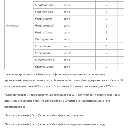
S.typhimurium
sens
2
Prot.mirabilis
sens
1
Prot.vulgaris
sens
2
Амикацин
Prot.morganii
sens
1
Prot.rettgeri
sens
1
Klebs.pneum.
sens
2
Ent.cloacae
sens
1
3
Ent.cloacae
resis
2
S.marcescens
sens
3
Staph.aureus
sens
2
1
sens — микроорганизмы были классифицированы как чувствительные или с
промежуточной чувствительностью к обоим антибиотикам. Для цефтриаксона это было ≤50
мг/л, для гентамицина ≤6,3 мг/л, для тобрамицина ≤6,3 мг/л и для амикацина ≤12,5 мг/л.
2
Количество штаммов не обязательно совпадает с общим количеством протестированных
штаммов. Это связано с тем, что для некоторых штаммов не наблюдалось никакого
взаимодействия.
3
Микроорганизм(ы) был (были) устойчив(ы) к цефтриаксону.
4
Микроорганизм(ы) был (были) устойчив(ы) к исследуемому аминогликозиду.