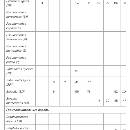
Proteus vulgaris
3
14
31
52
72
86
90
(29)
Pseudomonas
aeruginosa (64)
Pseudomonas
cepacia (7)
Pseudomonas
fluorescens (8)
Pseudomonas
maltophilia (9)
Pseudomonas
putida (9)
Salmonella species
50
(18)
Salmonella typhi
3
7
43
100
2
(30)
2
Shigella (11)
9
55
73
82
100
Serratia
4
20
38
47
marcescens (45)
Грамположительные аэробы
Staphylococcus
aureus (34)
Staphylococcus