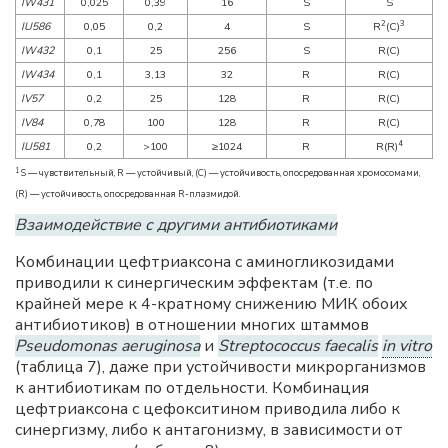
IW431
0,025
0,39
16
S
S
2
3
IU586
0,05
0,2
4
S
R
(C)
IW432
0,1
25
256
S
R(С)
IW434
0,1
3,13
32
R
R(С)
IV57
0,2
25
128
R
R(С)
IV84
0,78
100
128
R
R(С)
4
IU581
0,2
>100
≥1024
R
R(R)
1
S — чувствительный, R — устойчивый, (C) — устойчивость, опосредованная хромосомами,
(R) — устойчивость, опосредованная R-плазмидой.
Взаимодействие с другими антибиотиками
Комбинации цефтриаксона с аминогликозидами
приводили к синергическим эффектам (т.е. по
крайней мере к 4-кратному снижению MИК обоих
антибиотиков) в отношении многих штаммов
Pseudomonas aeruginosa
и
Streptococcus faecalis
in vitro
(таблица 7), даже при устойчивости микрорганизмов
к антибиотикам по отдельности. Комбинация
цефтриаксона с цефокситином приводила либо к
синергизму, либо к антагонизму, в зависимости от