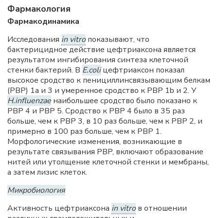
Фармакология
Фармакодинамика
Исследования
in vitro
показывают, что
бактерицидное действие цефтриаксона является
результатом ингибирования синтеза клеточной
стенки бактерий. В
E.coli
цефтриаксон показал
высокое сродство к пенициллинсвязывающим белкам
(PBP) 1a и 3 и умеренное сродство к PBP 1b и 2. У
H.influenzae
наибольшее сродство было показано к
PBP 4 и PBP 5. Сродство к PBP 4 было в 35 раз
больше, чем к PBP 3, в 10 раз больше, чем к PBP 2, и
примерно в 100 раз больше, чем к PBP 1.
Морфологические изменения, возникающие в
результате связывания PBP, включают образование
нитей или утолщение клеточной стенки и мембраны,
а затем лизис клеток.
Микробиология
Активность цефтриаксона
in vitro
в отношении