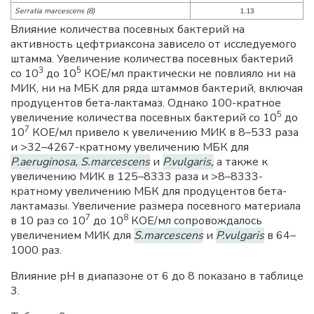
Serratia marcescens (8)
1,13
Влияние количества посевных бактерий на
активность цефтриаксона зависело от исследуемого
штамма. Увеличение количества посевных бактерий
3
5
со 10
до 10
КОЕ/мл практически не повлияло ни на
МИК, ни на MБК для ряда штаммов бактерий, включая
продуцентов бета-лактамаз. Однако 100-кратное
5
увеличение количества посевных бактерий со 10
до
7
10
КОЕ/мл привело к увеличению MИК в 8–533 раза
и >32–4267-кратному увеличению MБК для
P.aeruginosa, S.marcescens
и
P.vulgaris,
а также к
увеличению MИК в 125–8333 раза и >8–8333-
кратному увеличению MБК для продуцентов бета-
лактамазы. Увеличение размера посевного материала
7
8
в 10 раз со 10
до 10
КОЕ/мл сопровождалось
увеличением MИК для
S.marcescens
и
P.vulgaris
в 64–
1000 раз.
Влияние рН в диапазоне от 6 до 8 показано в таблице
3.