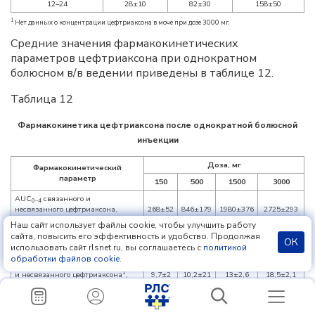
12–24
28±10
82±30
158±50
1
Нет данных о концентрации цефтриаксона в моче при дозе 3000 мг.
Средние значения фармакокинетических
параметров цефтриаксона при однократном
болюсном в/в ведении приведены в таблице 12.
Таблица 12
Фармакокинетика цефтриаксона после однократной болюсной
инъекции
Доза, мг
Фармакокинетический
параметр
150
500
1500
3000
AUC
связанного и
0–4
несвязанного цефтриаксона,
268±52
846±179
1980±376
2725±293
мкг·ч/мл
Наш сайт использует файлы cookie, чтобы улучшить работу
сайта, повысить его эффективность и удобство. Продолжая
AUC
несвязанного
0–4
ОК
10,1±2
35,6±8,5
106±16
196,6±22,7
использовать сайт rlsnet.ru, вы соглашаетесь с
политикой
цефтриаксона, мкг·ч/мл
обработки файлов cookie
.
Плазменный клиренс связанного
1
и несвязанного цефтриаксона
,
9,7±2
10,2±21
13±2,6
18,5±2,1
мл/мин
Плазменный клиренс
1
несвязанного цефтриаксона
, мл/
262±47
253±52
249±36
258±31