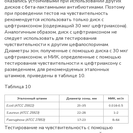
оказались устойчивыми при использовании других
дисков с бета-лактамными антибиотиками. Поэтому
при проведении тестов на чувствительность
рекомендуется использовать только диск с
цефтриаксоном (содержащий 30 мкг цефтриаксона).
Аналогичным образом, диск с цефтриаксоном не
следует использовать для тестирования
чувствительности к другим цефалоспоринам.
Диаметры зон, полученные с помощью диска с 30 мкг
цефтриаксоном, и MИК, определенные с помощью
тестирования чувствительности к цефтриаксону с
разведением, для рекомендуемых эталонных
штаммов, приведены в таблице 10.
Таблица 10
Эталонный штамм
Диаметр зоны, мм
MИК, мг/л
E.coli (ATCC 25922)
29–35
0,016–0,5
S.aureus (ATCC 25923)
22–28
1–2
P.aeruginosa (ATCC 27853)
17–23
8–64
Тестирование на чувствительность с помощью