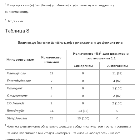
5
Микроорганизм(ы) был (были) устойчив(ы) к цефтриаксону и исследуемому
аминогликозиду.
6
Нет данных.
Таблица 8
Взаимодействие
in vitro
цефтриаксона и цефокситина
1
Количество (%)
для штаммов в
Количество
соотношении 1:1
Микроорганизм
штаммов
Синергизм
Антагонизм
P.aeruginosa
12
0
11 (92)
Enterob.cloacae
7
0
4 (57)
P.morganii
1
0
1 (100)
S.marcescens
3
0
2 (67)
Citr.freundii
2
0
2 (100)
Bact.fragilis
14
13 (93)
0
Strep.faecalis
19
19 (100)
0
1
Количество штаммов не обязательно совпадает с общим количеством протестированных
штаммов. Это связано с тем, что для некоторых штаммов не наблюдалось никакого
взаимодействия.