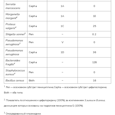
Serratia
Cepha
1A
0
marcescens
Morganella
Cepha
1A
10
4
morganii
Proteus
Cepha
1C
25
4
vulgaris
3
Shigella sonnei
Pen
−
0.2
Pseudomonas
Pen
V
0
3
aeruginosa
Pseudomonas
Cepha
1D
36
aeruginosa
Bacteroides
Cepha
−
128
4
fragilis
Staphylococcus
Pen
−
0
4
aureus
Bacillus cereus
Both
−
16
1
Pen — в основном субстрат пенициллина; Cepha — в основном субстрат цефалоспорина;
Both — оба типа.
2
Показатель по отношению к цефалоридину (100%), за исключением
S.aureus
и
B.cereus
,
данные для которых основаны на гидролизе пенициллина G (100%).
3
Опосредованный плазмидами.