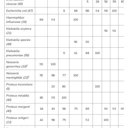
5
28
50
55
65
cloacae (40)
Escherichia coli (47)
6
66
88
94
98
100
Haemophilus
86
94
100
influenzae (16)
Klebsiella oxytoca
50
90
(21)
Klebsiella species
50
90
(49)
Klebsiella
5
41
86
100
pneumoniae (56)
Neisseria
90
100
2
gonorrhea (10)
Neisseria
59
68
77
100
2
meningitidis (22)
Proteus inconstans
20
80
100
(5)
Proteus mirabilis
60
95
100
(40)
Proteus morganii
18
43
58
75
85
90
93
98
(40)
Proteus rettgeri
42
58
75
92
100
(12)