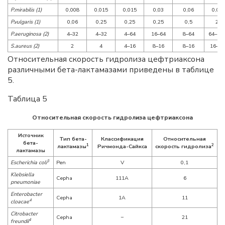
P.mirabilis (1)
0,008
0,015
0,015
0,03
0,06
0,06
P.vulgaris (1)
0,06
0,25
0,25
0,25
0,5
2
P.aeruginosa (2)
4–32
4–32
4–64
16–64
8–64
64–12
S.aureus (2)
2
4
4–16
8–16
8–16
16–32
Относительная скорость гидролиза цефтриаксона
различными бета-лактамазами приведены в таблице
5.
Таблица 5
Относительная скорость гидролиза цефтриаксона
Источник
Тип бета-
Классификация
Относительная
бета-
1
2
лактамазы
Ричмонда-Сайкса
скорость гидролиза
лактамазы
3
Escherichia coli
Pen
V
0,1
Klebsiella
Cepha
111A
6
pneumoniae
Enterobacter
Cepha
1A
11
4
cloacae
Citrobacter
Cepha
−
21
4
freundii