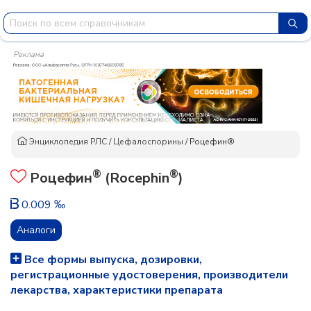
Реклама
Энциклопедия РЛС
/
Цефалоспорины
/
Роцефин®
®
®
Роцефин
(Rocephin
)
0.009 ‰
Аналоги
Все формы выпуска, дозировки,
регистрационные удостоверения, производители
лекарства, характеристики препарата