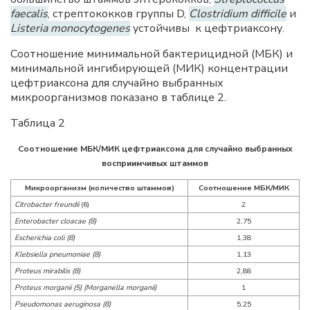
faecalis
, стрептококков группы D,
Clostridium difficile
и
Listeria monocytogenes
устойчивы к цефтриаксону.
Соотношение минимальной бактерицидной (MБК) и
минимальной ингибирующей (МИК) концентрации
цефтриаксона для случайно выбранных
микроорганизмов показано в таблице 2.
Таблица 2
Соотношение МБК/MИК цефтриаксона для случайно выбранных
восприимчивых штаммов
Микроорганизм (количество штаммов)
Соотношение MБК/MИК
Citrobacter freundii
(6)
2
Enterobacter cloacae (8)
2,75
Escherichia coli (8)
1,38
Klebsiella pneumoniae (8)
1,13
Proteus mirabilis (8)
2,88
Proteus morganii (5) (Morganella morganii)
1
Pseudomonas aeruginosa (8)
5,25