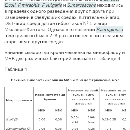
E.coli, P.mirabilis, P.vulgaris
и
S.marcescens
находились
в пределах одного разведения друг от друга при
измерении в следующих средах: питательный агар,
DST-агар, среда для антибиотиков № 1 и агар
Мюллера-Хинтона. Однако в отношении
P.aeruginosa
цефтриаксон был в 2–8 раз активнее в питательном
агаре, чем в других средах.
Влияние сыворотки крови человека на микрофлору и
МБК для различных бактерий показано в таблице 4.
Таблица 4
Влияние сыворотки крови на МИК и МБК цефтриаксона, мг/л
Изосенситестовый
Изосенситестовы
Изосенситестовый
бульон +25%
бульон +75%
бульон
человеческой
человеческой
Микроорганизм
сыворотки
сыворотки
МИК
МБК
МИК
МБК
МИК
МБК
0,06–
0,06–
E.coli (2)
0,06
0,06
0,12–0,25
0,25
0,12
0,12
K.pneumoniae (2)
0,06
0,06
0,25
0,25
0,5
0,5