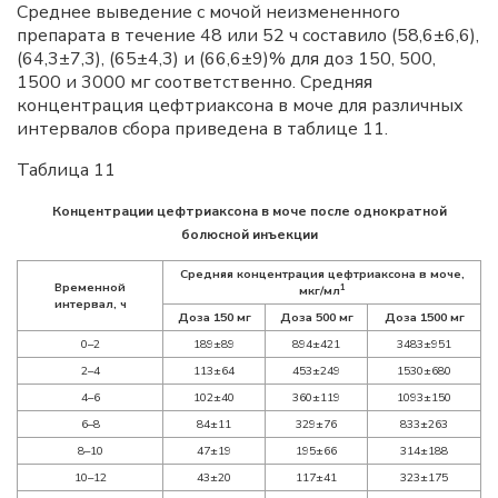
Среднее выведение с мочой неизмененного
препарата в течение 48 или 52 ч составило (58,6±6,6),
(64,3±7,3), (65±4,3) и (66,6±9)% для доз 150, 500,
1500 и 3000 мг соответственно. Средняя
концентрация цефтриаксона в моче для различных
интервалов сбора приведена в таблице 11.
Таблица 11
Концентрации цефтриаксона в моче после однократной
болюсной инъекции
Средняя концентрация цефтриаксона в моче,
Временной
1
мкг/мл
интервал, ч
Доза 150 мг
Доза 500 мг
Доза 1500 мг
0–2
189±89
894±421
3483±951
2–4
113±64
453±249
1530±680
4–6
102±40
360±119
1093±150
6–8
84±11
329±76
833±263
8–10
47±19
195±66
314±188
10–12
43±20
117±41
323±175