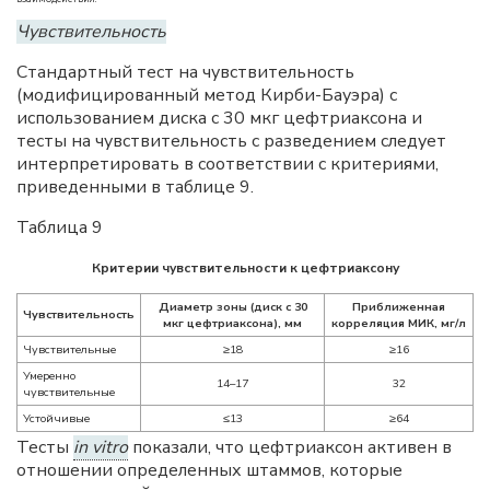
Чувствительность
Стандартный тест на чувствительность
(модифицированный метод Кирби-Бауэра) с
использованием диска с 30 мкг цефтриаксона и
тесты на чувствительность с разведением следует
интерпретировать в соответствии с критериями,
приведенными в таблице 9.
Таблица 9
Критерии чувствительности к цефтриаксону
Диаметр зоны (диск с 30
Приближенная
Чувствительность
мкг цефтриаксона), мм
корреляция MИК, мг/л
Чувствительные
≥18
≥16
Умеренно
14–17
32
чувствительные
Устойчивые
≤13
≥64
Тесты
in vitro
показали, что цефтриаксон активен в
отношении определенных штаммов, которые