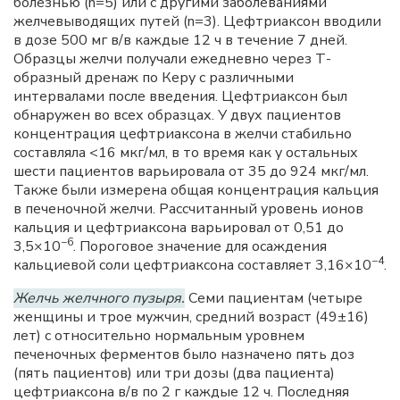
болезнью (n=5) или с другими заболеваниями
желчевыводящих путей (n=3). Цефтриаксон вводили
в дозе 500 мг в/в каждые 12 ч в течение 7 дней.
Образцы желчи получали ежедневно через Т-
образный дренаж по Керу с различными
интервалами после введения. Цефтриаксон был
обнаружен во всех образцах. У двух пациентов
концентрация цефтриаксона в желчи стабильно
составляла <16 мкг/мл, в то время как у остальных
шести пациентов варьировала от 35 до 924 мкг/мл.
Также были измерена общая концентрация кальция
в печеночной желчи. Рассчитанный уровень ионов
кальция и цефтриаксона варьировал от 0,51 до
−6
3,5×10
. Пороговое значение для осаждения
−4
кальциевой соли цефтриаксона составляет 3,16×10
.
Желчь желчного пузыря.
Семи пациентам (четыре
женщины и трое мужчин, средний возраст (49±16)
лет) с относительно нормальным уровнем
печеночных ферментов было назначено пять доз
(пять пациентов) или три дозы (два пациента)
цефтриаксона в/в по 2 г каждые 12 ч. Последняя