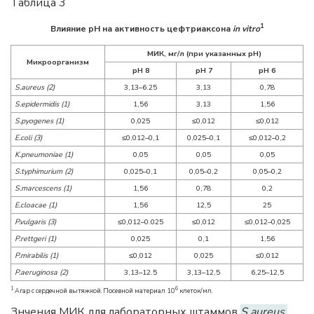
Таблица 3
1
Влияние рН на активность цефтриаксона
in vitro
MИК, мг/л (при указанных рН)
Микроорганизм
pН 8
рН 7
рН 6
S.aureus (2)
3,13–6.25
3,13
0,78
S.epidermidis (1)
1,56
3,13
1,56
S.pyogenes (1)
0,025
≤0,012
≤0,012
E.coli (3)
≤0,012–0,1
0,025–0,1
≤0,012–0,2
K.pneumoniae (1)
0,05
0,05
0,05
S.typhimurium (2)
0,025–0,1
0,05–0,2
0,05–0,2
S.marcescens (1)
1,56
0,78
0,2
E.cloacae (1)
1,56
12,5
25
P.vulgaris (3)
≤0,012–0.025
≤0,012
≤0,012–0,025
P.rettgeri (1)
0,025
0,1
1,56
P.mirabilis (1)
≤0,012
0,025
≤0,012
P.aeruginosa (2)
3,13–12.5
3,13–12,5
6,25–12,5
1
6
Агар с сердечной вытяжкой. Посевной материал 10
клеток/мл.
Знчения МИК для лабораторных штаммов
S.aureus,