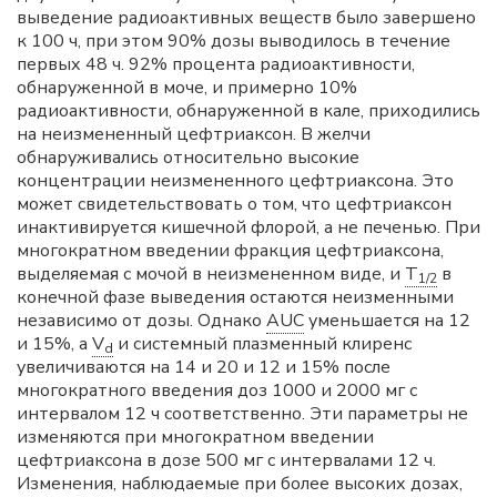
выведение радиоактивных веществ было завершено
к 100 ч, при этом 90% дозы выводилось в течение
первых 48 ч. 92% процента радиоактивности,
обнаруженной в моче, и примерно 10%
радиоактивности, обнаруженной в кале, приходились
на неизмененный цефтриаксон. В желчи
обнаруживались относительно высокие
концентрации неизмененного цефтриаксона. Это
может свидетельствовать о том, что цефтриаксон
инактивируется кишечной флорой, а не печенью. При
многократном введении фракция цефтриаксона,
выделяемая с мочой в неизмененном виде, и
T
в
1/2
конечной фазе выведения остаются неизменными
независимо от дозы. Однако
AUC
уменьшается на 12
и 15%, а
V
и системный плазменный клиренс
d
увеличиваются на 14 и 20 и 12 и 15% после
многократного введения доз 1000 и 2000 мг с
интервалом 12 ч соответственно. Эти параметры не
изменяются при многократном введении
цефтриаксона в дозе 500 мг с интервалами 12 ч.
Изменения, наблюдаемые при более высоких дозах,