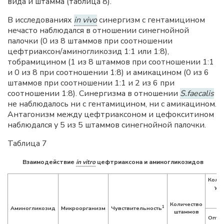
вида и штамма (таблица 8).
В исследованиях
in vivo
синергизм с гентамицином
нечасто наблюдался в отношении синегнойной
палочки (0 из 8 штаммов при соотношении
цефтриаксон/аминогликозид 1:1 или 1:8),
тобрамицином (1 из 8 штаммов при соотношении 1:1
и 0 из 8 при соотношении 1:8) и амикацином (0 из 6
штаммов при соотношении 1:1 и 2 из 6 при
соотношении 1:8). Синергизма в отношении
S.faecalis
не наблюдалось ни с гентамицином, ни с амикацином.
Антагонизм между цефтриаксоном и цефокситином
наблюдался у 5 из 5 штаммов синегнойной палочки.
Таблица 7
Взаимодействие
in vitro
цефтриаксона и аминогликозидов
Колич
ук
Количество
1
Аминогликозид
Микроорганизм
Чувствительность
штаммов
Опти