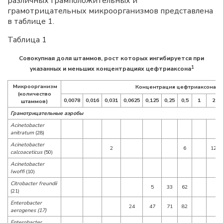
различных грамположительных и
грамотрицательных микроорганизмов представлена
в таблице 1.
Таблица 1
Совокупная доля штаммов, рост которых ингибируется при
1
указанных и меньших концентрациях цефтриаксона
Микроорганизм
Концентрация цефтриаксона, м
(количество
0,0078
0,016
0,031
0,0625
0,125
0,25
0,5
1
2
штаммов)
Грамотрицательные аэробы
Acinetobacter
anitratum
(28)
Acinetobacter
2
6
12
calcoaceticus
(50)
Acinetobacter
Iwoffi
(10)
Citrobacter freundii
5
33
62
(21)
Enterobacter
24
47
71
82
aerogenes (17)
Enterobacter