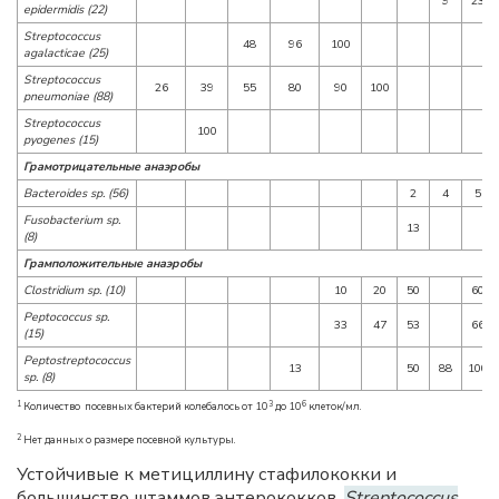
9
23
epidermidis (22)
Streptococcus
48
96
100
agalacticae (25)
Streptococcus
26
39
55
80
90
100
pneumoniae (88)
Streptococcus
100
pyogenes (15)
Грамотрицательные анаэробы
Bacteroides sp. (56)
2
4
5
Fusobacterium sp.
13
(8)
Грамположительные анаэробы
Clostridium sp. (10)
10
20
50
60
Peptococcus sp.
33
47
53
66
(15)
Peptostreptococcus
13
50
88
100
sp. (8)
1
3
6
Количество посевных бактерий колебалось от 10
до 10
клеток/мл.
2
Нет данных о размере посевной культуры.
Устойчивые к метициллину стафилококки и
большинство штаммов энтерококков,
Streptococcus