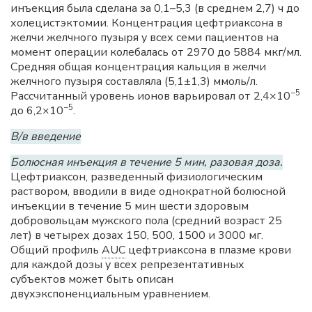
инъекция была сделана за 0,1–5,3 (в среднем 2,7) ч до
холецистэктомии. Концентрация цефтриаксона в
желчи желчного пузыря у всех семи пациентов на
момент операции колебалась от 2970 до 5884 мкг/мл.
Средняя общая концентрация кальция в желчи
желчного пузыря составляла (5,1±1,3) ммоль/л.
−5
Рассчитанный уровень ионов варьировал от 2,4×10
−5
до 6,2×10
.
В/в введение
Болюсная инъекция в течение 5 мин, разовая доза.
Цефтриаксон, разведенный физиологическим
раствором, вводили в виде однократной болюсной
инъекции в течение 5 мин шести здоровым
добровольцам мужского пола (средний возраст 25
лет) в четырех дозах 150, 500, 1500 и 3000 мг.
Общий профиль
AUC
цефтриаксона в плазме крови
для каждой дозы у всех репрезентативных
субъектов может быть описан
двухэкспоненциальным уравнением.