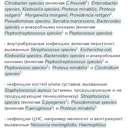
1
Citrobacter species
(включая
C.freundii
),
Enterobacter
species, Klebsiella species, Proteus mirabilis, Proteus
1
1
vulgaris
,
Morganella morganii, Providencia rettgeri
,
Pseudomonas species, Serratia marcescens, Bacteroides
species
и анаэробными кокками (включая
1
Peptostreptococcus species
и
Peptococcus species
);
- внутрибрюшные инфекции, включая перитонит,
1
вызванные
Streptococcus species
,
Escherichia coli,
Klebsiella species, Bacteroides species
и анаэробными
1
кокками (включая
Peptostreptococcus species
и
1
1
Peptococcus species
),
Proteus mirabilis
и
Clostridium
1
species
;
- инфекции костей и/или суставов, вызванные
Staphylococcus aureus
(штаммы, продуцирующие и не
продуцирующие пенициллиназу),
Streptococcus
1
species
(включая
S.pyogenes
),
Pseudomonas species
1
1
(включая
P.aeruginosa
) и
Proteus mirabilis
;
- инфекции
ЦНС
, например менингит и вентрикулит,
вызванные
Neisseria meningitidis, Haemophilus