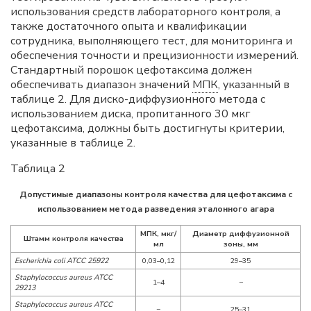
использования средств лабораторного контроля, а
также достаточного опыта и квалификации
сотрудника, выполняющего тест, для мониторинга и
обеспечения точности и прецизионности измерений.
Стандартный порошок цефотаксима должен
обеспечивать диапазон значений
МПК
, указанный в
таблице 2. Для диско-диффузионного метода с
использованием диска, пропитанного 30 мкг
цефотаксима, должны быть достигнуты критерии,
указанные в таблице 2.
Таблица 2
Допустимые диапазоны контроля качества для цефотаксима с
использованием метода разведения эталонного агара
МПК, мкг/
Диаметр диффузионной
Штамм контроля качества
мл
зоны, мм
Escherichia coli ATCC 25922
0,03–0,12
29–35
Staphylococcus aureus ATCC
1–4
−
29213
Staphylococcus aureus ATCC
−
25–31