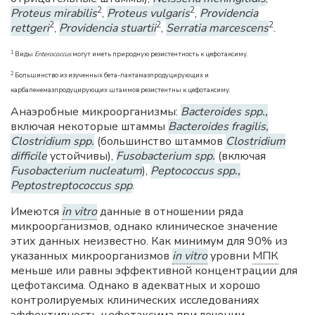
2
2
Proteus mirabilis
,
Proteus vulgaris
,
Providencia
2
2
2
rettgeri
,
Providencia stuartii
,
Serratia marcescens
.
1
Виды
Enterococcus
могут иметь природную резистентность к цефотаксиму.
2
Большинство из изученных бета-лактамазпродуцирующих и
карбапенемазпродуцирующих штаммов резистентны к цефотаксиму.
Анаэробные микроорганизмы:
Bacteroides spp.,
включая некоторые штаммы
Bacteroides fragilis,
Clostridium spp.
(большинство штаммов
Clostridium
difficile
устойчивы),
Fusobacterium spp.
(включая
Fusobacterium nucleatum
),
Peptococcus spp.,
Peptostreptococcus spp
.
Имеются
in vitro
данные в отношении ряда
микроорганизмов, однако клиническое значение
этих данных неизвестно. Как минимум для 90% из
указанных микроорганизмов
in vitro
уровни
МПК
меньше или равны эффективной концентрации для
цефотаксима. Однако в адекватных и хорошо
контролируемых клинических исследованиях
эффективность цефотаксима при лечении