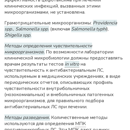
клинических инфекций, вызванных этими
микроорганизмами, не установлена.
Грамотрицательные микроорганизмы:
Providencia
spp., Salmonella spp.
(включая
Salmonella typhi
),
Shigella spp.
Методы определения чувствительности
микроорганизмов.
По возможности лаборатории
клинической микробиологии должны предоставлять
врачам результаты тестов
in vitro
на
чувствительность к антибактериальным ЛС,
используемым в медицинских учреждениях, в виде
периодических отчетов, описывающих профиль
чувствительности внутрибольничных
(нозокомиальных) и внебольничных патогенных
микроорганизмов, для правильного подбора
антибактериальных ЛС при лечении.
Методы разведения.
Количественные методы
используются для определения
МПК
противомикробных ЛС. Эти
МПК
дают оценку