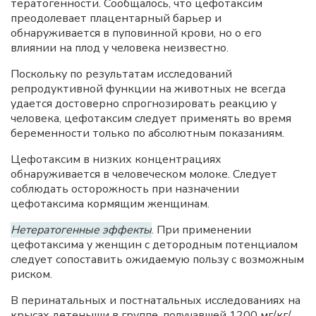
тератогенности. Сообщалось, что цефотаксим
преодолевает плацентарный барьер и
обнаруживается в пуповинной крови, но о его
влиянии на плод у человека неизвестно.
Поскольку по результатам исследований
репродуктивной функции на животных не всегда
удается достоверно спрогнозировать реакцию у
человека, цефотаксим следует применять во время
беременности только по абсолютным показаниям.
Цефотаксим в низких концентрациях
обнаруживается в человеческом молоке. Следует
соблюдать осторожность при назначении
цефотаксима кормящим женщинам.
Нетератогенные эффекты
. При применении
цефотаксима у женщин с детородным потенциалом
следует сопоставить ожидаемую пользу с возможным
риском.
В перинатальных и постнатальных исследованиях на
крысах детеныши в группе, получавшей 1200 мг/кг/