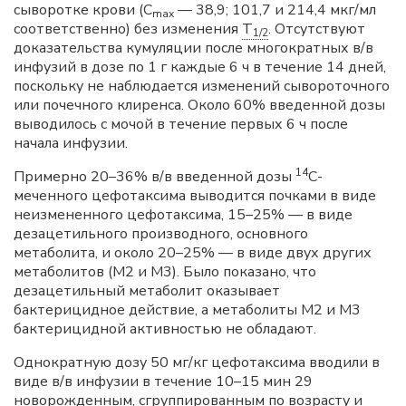
сыворотке крови (C
— 38,9; 101,7 и 214,4 мкг/мл
max
соответственно) без изменения
T
. Отсутствуют
1/2
доказательства кумуляции после многократных в/в
инфузий в дозе по 1 г каждые 6 ч в течение 14 дней,
поскольку не наблюдается изменений сывороточного
или почечного клиренса. Около 60% введенной дозы
выводилось с мочой в течение первых 6 ч после
начала инфузии.
14
Примерно 20–36% в/в введенной дозы
C-
меченного цефотаксима выводится почками в виде
неизмененного цефотаксима, 15–25% — в виде
дезацетильного производного, основного
метаболита, и около 20–25% — в виде двух других
метаболитов (М2 и М3). Было показано, что
дезацетильный метаболит оказывает
бактерицидное действие, а метаболиты М2 и М3
бактерицидной активностью не обладают.
Однократную дозу 50 мг/кг цефотаксима вводили в
виде в/в инфузии в течение 10–15 мин 29
новорожденным, сгруппированным по возрасту и