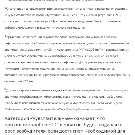
3
Отсутствие в настоящее время данных о резистентных штаммах не позволяет определить
какую-либо категорию, кроме «Чувствительные». Если штаммы дают результаты
МПК
,
отличные от таковых в категории «Чувствительные», они должны быть отправлены в
референс-лабораторию для дополнительного тестирования.
4
Критерии интерпретации результатов диско-диффузионного метода для дисков с
цефотаксимом против
Streptococcus pneumoniae
недоступны, однако штаммы пневмококков с
диаметром зоны оксациллина >20 мм чувствительны (МПК ≤0,06 мкг/мл) к пенициллину и
могут считаться чувствительными к цефотаксиму. Штаммы
S.pneumoniae
не следует
относить к резистентным к пенициллину (цефотаксиму) или умеренно резистентным
(имеющим промежуточную резистентность) только на основании диаметра зоны
оксациллина ≤19 мм.
МПК
цефотаксима следует определять для штаммов с диаметром зоны
оксациллина ≤19 мм.
5
Другие микроорганизмы, не относящиеся к
Enterobacteriaceae
, включают
Pseudomonas spp.
и
другие неспорообразующие, неферментирующие глюкозу грамотрицательные бациллы
(палочки), за исключением
Pseudomonas aeruginosa, Acinetobacter spp., Burkholderia cepacia,
Burkholderia mallei, Burkholderia pseudomallei
и
Stenotrophomonas maltophilia
.
Категория «Чувствительные» означает, что
противомикробное ЛС, вероятно, будет подавлять
рост возбудителя, если достигнет необходимой для