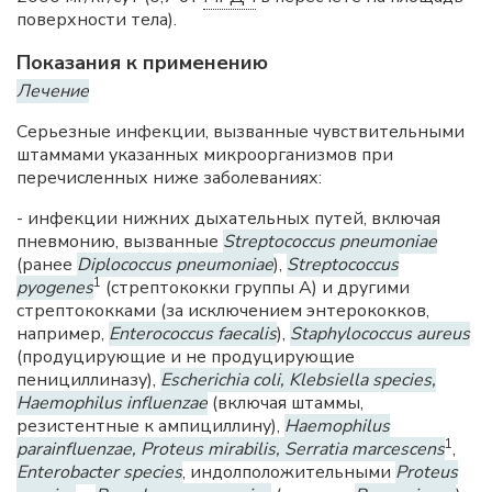
поверхности тела).
Показания к применению
Лечение
Серьезные инфекции, вызванные чувствительными
штаммами указанных микроорганизмов при
перечисленных ниже заболеваниях:
- инфекции нижних дыхательных путей, включая
пневмонию, вызванные
Streptococcus pneumoniae
(ранее
Diplococcus pneumoniae
),
Streptococcus
1
pyogenes
(стрептококки группы А) и другими
стрептококками (за исключением энтерококков,
например,
Enterococcus faecalis
),
Staphylococcus aureus
(продуцирующие и не продуцирующие
пенициллиназу),
Escherichia coli, Klebsiella species,
Haemophilus influenzae
(включая штаммы,
резистентные к ампициллину),
Haemophilus
1
parainfluenzae, Proteus mirabilis, Serratia marcescens
,
Enterobacter species
, индолположительными
Proteus