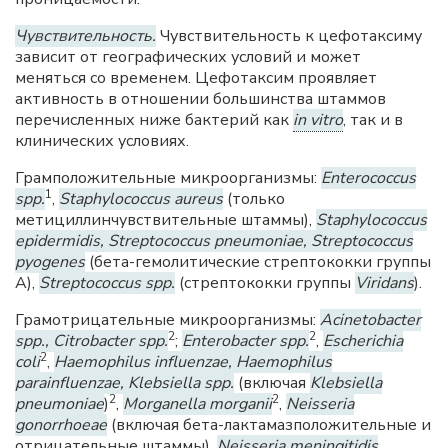
Чувствительность.
Чувствительность к цефотаксиму
зависит от географических условий и может
меняться со временем. Цефотаксим проявляет
активность в отношении большинства штаммов
перечисленных ниже бактерий как
in vitro
, так и в
клинических условиях.
Грамположительные микроорганизмы:
Enterococcus
1
spp.
,
Staphylococcus aureus
(только
метициллинчувствительные штаммы),
Staphylococcus
epidermidis, Streptococcus pneumoniae, Streptococcus
pyogenes
(бета-гемолитические стрептококки группы
А),
Streptococcus spp.
(стрептококки группы
Viridans
).
Грамотрицательные микроорганизмы:
Acinetobacter
2
2
spp., Citrobacter spp.
;
Enterobacter spp.
,
Escherichia
2
coli
,
Haemophilus influenzae, Haemophilus
parainfluenzae, Klebsiella spp.
(включая
Klebsiella
2
2
pneumoniae
)
,
Morganella morganii
,
Neisseria
gonorrhoeae
(включая бета-лактамазположительные и
отрицательные штаммы),
Neisseria meningitidis
,