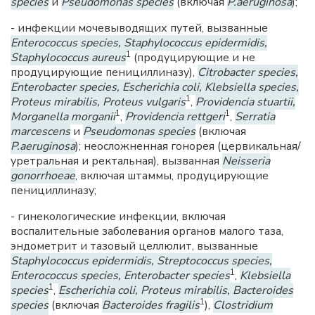
species
и
Pseudomonas species
(включая
P.aeruginosa
);
- инфекции мочевыводящих путей, вызванные
Enterococcus species, Staphylococcus epidermidis,
1
Staphylococcus aureus
(продуцирующие и не
продуцирующие пенициллиназу),
Citrobacter species,
Enterobacter species, Escherichia coli, Klebsiella species,
1
Proteus mirabilis, Proteus vulgaris
,
Providencia stuartii,
1
1
Morganella morganii
,
Providencia rettgeri
,
Serratia
marcescens
и
Pseudomonas species
(включая
P.aeruginosa
); неосложненная гонорея (цервикальная/
уретральная и ректальная), вызванная
Neisseria
gonorrhoeae
, включая штаммы, продуцирующие
пенициллиназу;
- гинекологические инфекции, включая
воспалительные заболевания органов малого таза,
эндометрит и тазовый целлюлит, вызванные
Staphylococcus epidermidis, Streptococcus species,
1
Enterococcus species, Enterobacter species
,
Klebsiella
1
species
,
Escherichia coli, Proteus mirabilis, Bacteroides
1
species
(включая
Bacteroides fragilis
),
Clostridium