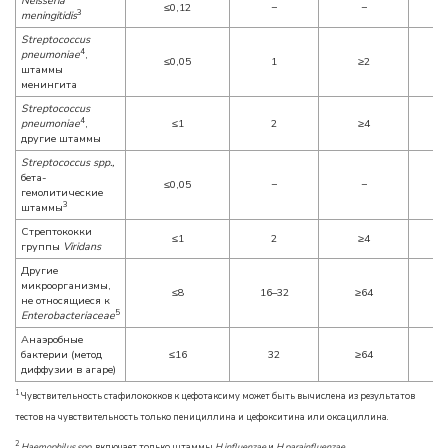
Neisseria
≤0,12
−
−
3
meningitidis
Streptococcus
4
pneumoniae
,
≤0,05
1
≥2
штаммы
менингита
Streptococcus
4
pneumoniae
,
≤1
2
≥4
другие штаммы
Streptococcus spp.,
бета-
≤0,05
−
−
гемолитические
3
штаммы
Стрептококки
≤1
2
≥4
группы
Viridans
Другие
микроорганизмы,
≤8
16–32
≥64
не относящиеся к
5
Enterobacteriaceae
Анаэробные
бактерии (метод
≤16
32
≥64
диффузии в агаре)
1
Чувствительность стафилококков к цефотаксиму может быть вычислена из результатов
тестов на чувствительность только пенициллина и цефокситина или оксациллина.
2
Haemophilus spp.
включает только штаммы
H.influenzae
и
H.parainfluenzae
.