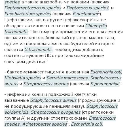
species
, а также анаэробными кокками (включая
Peptostreptococcus species
и
Peptococcus species
) и
1
Fusobacterium species
(включая
F.nucleatum
).
Цефотаксим, как и другие цефалоспорины, не
обладает активностью в отношении
Chlamydia
trachomatis
. Поэтому при применении его для лечения
воспалительных заболеваний органов малого таза,
одним из предполагаемых возбудителей которых
является
C.trachomatis
, необходимо добавить
соответствующее ЛС с противохламидийным
спектром действия;
- бактериемия/септицемия, вызванная
Escherichia coli,
Klebsiella species
и
Serratia marcescens, Staphylococcus
aureus
и
Streptococcus species
(включая
S.pneumoniae
);
- инфекции кожи и подкожной клетчатки,
вызванные
Staphylococcus aureus
(продуцирующие и
не продуцирующие пенициллиназу),
Staphylococcus
epidermidis, Streptococcus pyogenes
(стрептококки
группы А) и другими стрептококками,
Enterococcus
1
species, Acinetobacter species
,
Escherichia coli,