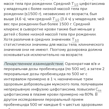
массе тела при рождении. Средний
T
цефотаксима
1/2
у младенцев с более низкой массой тела при
рождении (≤1500 г), независимо от возраста, был
выше (4,6 ч), чем средний
T
(3,4 ч) у младенцев, чей
1/2
вес при рождении был более 1500 г. Средний
клиренс в сыворотке крови также был меньше у
детей с более низкой массой тела при рождении.
Хотя различия в средних значениях
T
1/2
статистически значимы для массы тела, клинического
значения они не имеют. Поэтому дозировка должна
основываться исключительно на возрасте.
Лекарственное взаимодействие.
Однократная в/в и
пероральная дозы пробенецида (по 500 мг), а затем 2
пероральные дозы пробенецида по 500 мг с
интервалом примерно в 1 ч, назначенные трем
здоровым добровольцам мужского пола, получавшим
непрерывную инфузию цефотаксима, повысили
C
ss
цефотаксима в плазме крови примерно на 80%. В
другом исследовании пероральный прием
пробенецида 500 мг каждые 6 ч шестью здоровыми