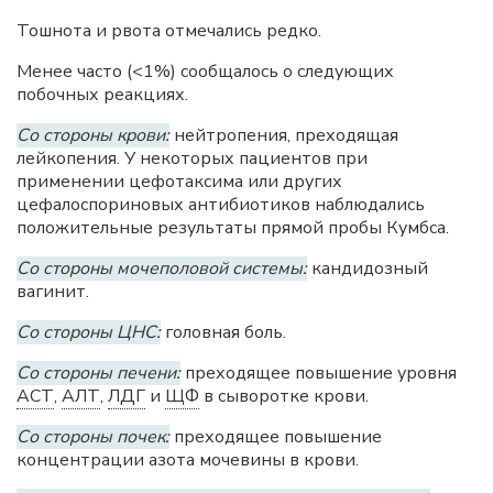
Тошнота и рвота отмечались редко.
Менее часто (<1%) сообщалось о следующих
побочных реакциях.
Со стороны крови:
нейтропения, преходящая
лейкопения. У некоторых пациентов при
применении цефотаксима или других
цефалоспориновых антибиотиков наблюдались
положительные результаты прямой пробы Кумбса.
Со стороны мочеполовой системы:
кандидозный
вагинит.
Со стороны ЦНС:
головная боль.
Со стороны печени:
преходящее повышение уровня
АСТ
,
АЛТ
,
ЛДГ
и
ЩФ
в сыворотке крови.
Со стороны почек:
преходящее повышение
концентрации азота мочевины в крови.