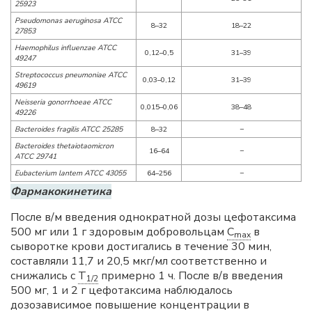
25923
Pseudomonas aeruginosa ATCC
8–32
18–22
27853
Haemophilus influenzae ATCC
0,12–0,5
31–39
49247
Streptococcus pneumoniae ATCC
0,03–0,12
31–39
49619
Neisseria gonorrhoeae ATCC
0,015–0,06
38–48
49226
Bacteroides fragilis ATCC 25285
8–32
−
Bacteroides thetaiotaomicron
16–64
−
ATCC 29741
Eubacterium lantem ATCC 43055
64–256
−
Фармакокинетика
После в/м введения однократной дозы цефотаксима
500 мг или 1 г здоровым добровольцам
C
в
max
сыворотке крови достигались в течение 30 мин,
составляли 11,7 и 20,5 мкг/мл соответственно и
снижались с
T
примерно 1 ч. После в/в введения
1/2
500 мг, 1 и 2 г цефотаксима наблюдалось
дозозависимое повышение концентрации в