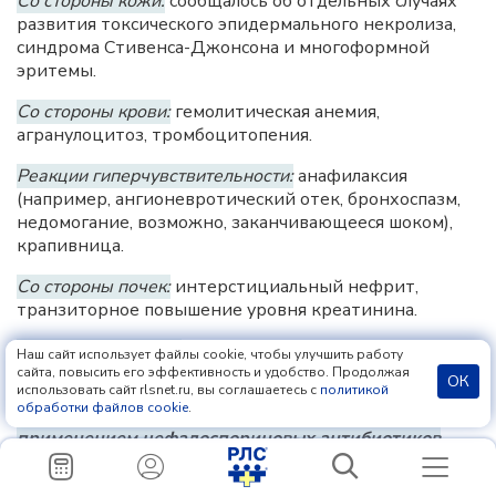
Со стороны кожи:
сообщалось об отдельных случаях
развития токсического эпидермального некролиза,
синдрома Стивенса-Джонсона и многоформной
эритемы.
Со стороны крови:
гемолитическая анемия,
агранулоцитоз, тромбоцитопения.
Реакции гиперчувствительности:
анафилаксия
(например, ангионевротический отек, бронхоспазм,
недомогание, возможно, заканчивающееся шоком),
крапивница.
Со стороны почек:
интерстициальный нефрит,
транзиторное повышение уровня креатинина.
Со стороны печени:
гепатит, желтуха, холестаз,
Наш сайт использует файлы cookie, чтобы улучшить работу
повышение уровня
ГГТ
и билирубина.
сайта, повысить его эффективность и удобство. Продолжая
ОК
использовать сайт rlsnet.ru, вы соглашаетесь с
политикой
обработки файлов cookie
.
Побочные реакции, ассоциированные с
применением цефалоспориновых антибиотиков
Помимо перечисленных выше побочных реакций,