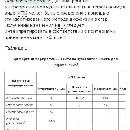
Анаэробные методы.
Для анаэробных
микроорганизмов чувствительность к цефотаксиму в
виде
МПК
может быть определена с помощью
стандартизованного метода диффузии в агар.
Полученные значения
МПК
следует
интерпретировать в соответствии с критериями,
приведенными в таблице 1.
Таблица 1
Критерии интерпретации теста на чувствительность для
1
цефотаксима
Ди
МПК, мкг/мл
Патогенный
микроорганизм
Умеренно
Чувствительные
Резистентные
Чувст
резистентные
Acinetobacter spp.
≤8
16–32
≥64
Enterobacteriaceae
≤1
2
≥4
2,3
Haemophilus spp.
≤2
−
−
Neisseria
≤0,5
−
−
3
gonorrhoeae