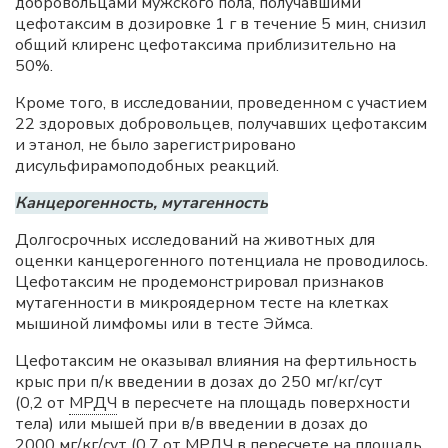
добровольцами мужского пола, получавшими
цефотаксим в дозировке 1 г в течение 5 мин, снизил
общий клиренс цефотаксима приблизительно на
50%.
Кроме того, в исследовании, проведенном с участием
22 здоровых добровольцев, получавших цефотаксим
и этанол, не было зарегистрировано
дисульфирамоподобных реакций.
Канцерогенность, мутагенность
Долгосрочных исследований на животных для
оценки канцерогенного потенциала не проводилось.
Цефотаксим не продемонстрировал признаков
мутагенности в микроядерном тесте на клетках
мышиной лимфомы или в тесте Эймса.
Цефотаксим не оказывал влияния на фертильность
крыс при п/к введении в дозах до 250 мг/кг/сут
(0,2 от
МРДЧ
в пересчете на площадь поверхности
тела) или мышей при в/в введении в дозах до
2000 мг/кг/сут (0,7 от
МРДЧ
в пересчете на площадь