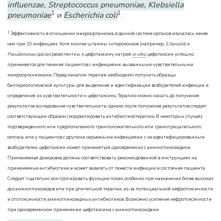
influenzae, Streptococcus pneumoniae, Klebsiella
1
1
pneumoniae
и
Escherichia coli
.
1
Эффективность в отношении микроорганизма в данной системе органов изучалась менее
чем при 10 инфекциях. Хотя многие штаммы энтерококков (например,
S.faecalis
) и
Pseudomonas species
резистентны к цефотаксиму натрия
in vitro
, цефотаксим успешно
применяется для лечения пациентов с инфекциями, вызванными чувствительными
микроорганизмами. Перед началом терапии необходимо получить образцы
бактериологической культуры для выделения и идентификации возбудителей инфекции и
определения их чувствительности к цефотаксиму. Терапию можно начать до получения
результатов исследования чувствительности, однако после получения результатов следует
соответствующим образом скорректировать антибиотикотерапию. В некоторых случаях
подтвержденного или предполагаемого грамположительного или грамотрицательного
сепсиса, или у пациентов с другими серьезными инфекциями, с не идентифицированным
возбудителем, цефотаксим может применяться одновременно с аминогликозидами.
Применяемая дозировка должна соответствовать рекомендованной в инструкциях на
применяемые антибиотики и может зависеть от тяжести инфекции и состояния пациента.
Следует тщательно контролировать функцию почек, особенно при назначении более высоких
доз аминогликозидов или при длительной терапии, из-за потенциальной нефротоксичности
и ототоксичности аминогликозидных антибиотиков. Возможно усиление нефротоксичности
при одновременном применении цефотаксима с аминогликозидами.