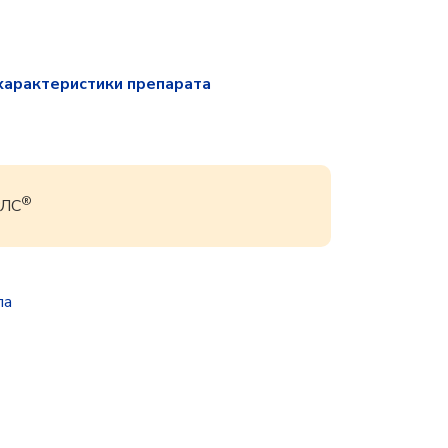
характеристики препарата
®
РЛС
па