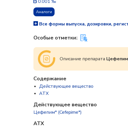
0.001 ‰
Аналоги
Все формы выпуска, дозировки, регис
Особые отметки:
Описание препарата
Цефепим
Содержание
Действующее вещество
ATX
Действующее вещество
Цефепим* (Cefepime*)
ATX