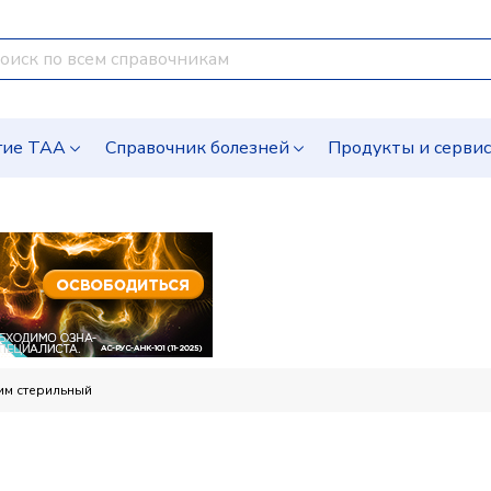
гие ТАА
Справочник болезней
Продукты и серви
м стерильный