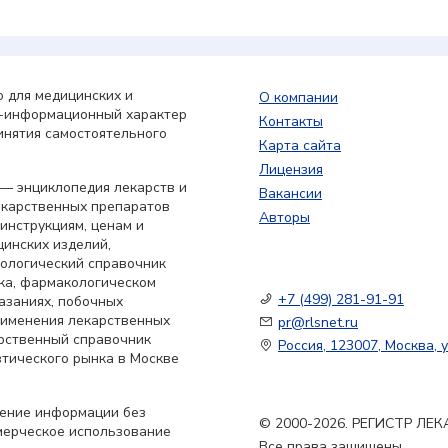
 для медицинских и
О компании
о-информационный характер
Контакты
инятия самостоятельного
Карта сайта
Лицензия
— энциклопедия лекарств и
Вакансии
екарственных препаратов
Авторы
 инструкциям, ценам и
цинских изделий,
кологический справочник
ка, фармакологическом
+7 (499) 281-91-91
азаниях, побочных
применения лекарственных
pr@rlsnet.ru
арственный справочник
Россия, 123007, Москва, у
тического рынка в Москве
нение информации без
© 2000-2026. РЕГИСТР Л
мерческое использование
Все права защищены