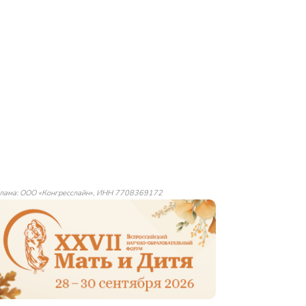
лама: ООО «Конгресслайн», ИНН 7708369172