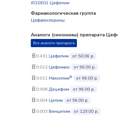
J01DE01 Цефепим
Фармакологическая группа
Цефалоспорины
Аналоги (синонимы) препарата Цеф
Все аналоги препарата
0.431
Цефепим
от 50.06 р.
0.012
Цефомакс
от 96.00 р.
®
0.011
Максипим
от 96.00 р.
0.008
Децефим
от 96.00 р.
0.004
Цепим
от 96.00 р.
0.003
Винцепим
от 129.00 р.