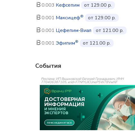
0.003
Кефсепим
от 129.00 р.
®
0.001
Максицеф
от 129.00 р.
0.001
Цефепим-Виал
от 121.00 р.
®
0.001
Эфипим
от 121.00 р.
События
Реклама: ИП Вышковский Евгений Геннадьевич, ИНН
770406387105, erid=F7NfYUJCUneP5W78VwNF