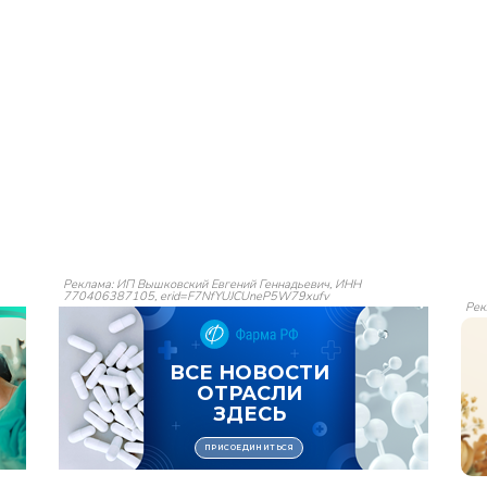
Реклама: ИП Вышковский Евгений Геннадьевич, ИНН
770406387105, erid=F7NfYUJCUneP5W79xufv
Рек