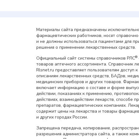
Материалы сайта предназначены исключительно
фармацевтических работников, носят справочн
и не должны использоваться пациентами для пр
решения о применении лекарственных средств.
®
Официальный сайт системы справочников РЛС
товаров аптечного ассортимента. Справочник л
Rlsnet.ru предоставляет пользователям доступ к
описаниям лекарственных средств, БАДов, меди
медицинских приборов и других товаров. Фарма
включает информацию о составе и форме выпус
действии, показаниях к применению, противопок
действиях, взаимодействии лекарств, способе 
препаратов, фармацевтических компаниях. Лек
содержит цены на лекарства и товары фармацев
и других городах России.
Запрещена передача, копирование, распростра
разрешения администратора сайта, а также ком