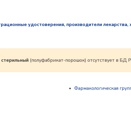
трационные удостоверения, производители лекарства, 
 стерильный
(полуфабрикат-порошок) отсутствует в БД 
Фармакологическая груп