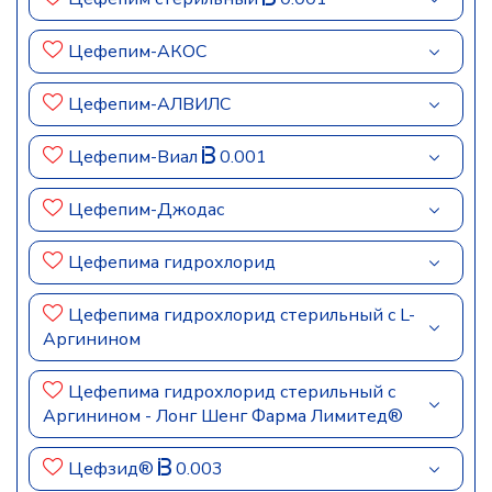
Цефепим-АКОС
Цефепим-АЛВИЛС
Цефепим-Виал
0.001
Цефепим-Джодас
Цефепима гидрохлорид
Цефепима гидрохлорид стерильный с L-
Аргинином
Цефепима гидрохлорид стерильный с
Аргинином - Лонг Шенг Фарма Лимитед®
Цефзид®
0.003