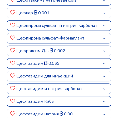
Цефотаксима натриевая соль
Цефпар
0.001
Цефпирома сульфат и натрия карбонат
Цефпирома сульфат-Фармаплант
Цефроксим Дж
0.002
Цефтазидим
0.069
Цефтазидим для инъекций
Цефтазидим и натрия карбонат
Цефтазидим Каби
Цефтазидим натрия
0.001