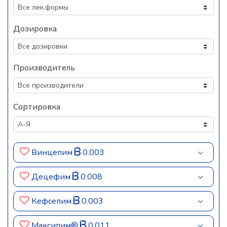
Дозировка
Производитель
Сортировка
Винцепим
0.003
Децефим
0.008
Кефсепим
0.003
Максипим®
0.011