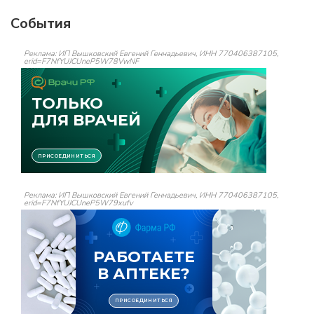
События
Реклама: ИП Вышковский Евгений Геннадьевич, ИНН 770406387105,
erid=F7NfYUJCUneP5W78VwNF
Реклама: ИП Вышковский Евгений Геннадьевич, ИНН 770406387105,
erid=F7NfYUJCUneP5W79xufv