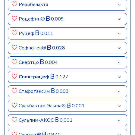
Резибелакта
Роцефин®
0.009
Руцеф
0.011
Сефпотек®
0.028
Скертцо
0.004
Спектрацеф
0.127
Стафотаксим
0.003
Сульбактам Эльфа®
0.001
Сульпим-АКОС
0.001
Супракс®
0.871