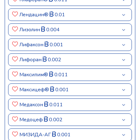
Лендацин®
0.01
Лизолин
0.004
Лифаксон
0.001
Лифоран
0.002
Максипим®
0.011
Максицеф®
0.001
Медаксон
0.011
Медоцеф
0.002
МИЗИДА-АГ
0.001