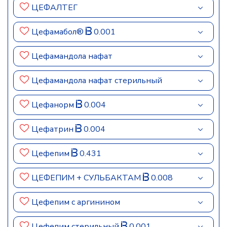
ЦЕФАЛТЕГ
Цефамабол®
0.001
Цефамандола нафат
Цефамандола нафат стерильный
Цефанорм
0.004
Цефатрин
0.004
Цефепим
0.431
ЦЕФЕПИМ + СУЛЬБАКТАМ
0.008
Цефепим c аргинином
Цефепим стерильный
0.001