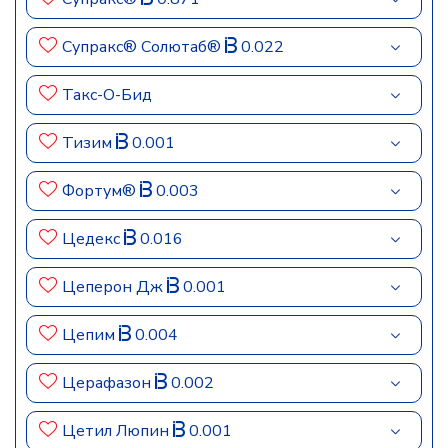
Супракс® Солютаб®
0.022
Такс-О-Бид
Тизим
0.001
Фортум®
0.003
Цедекс
0.016
Цеперон Дж
0.001
Цепим
0.004
Церафазон
0.002
Цетил Люпин
0.001