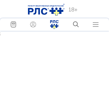
18+
;