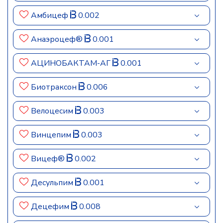
Амбицеф
0.002
Анаэроцеф®
0.001
АЦИНОБАКТАМ-АГ
0.001
Биотраксон
0.006
Велоцесим
0.003
Винцепим
0.003
Вицеф®
0.002
Десульпим
0.001
Децефим
0.008