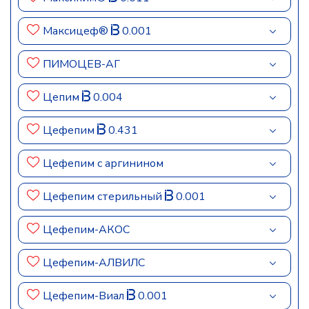
Максицеф®
0.001
ПИМОЦЕВ-АГ
Цепим
0.004
Цефепим
0.431
Цефепим c аргинином
Цефепим стерильный
0.001
Цефепим-АКОС
Цефепим-АЛВИЛС
Цефепим-Виал
0.001