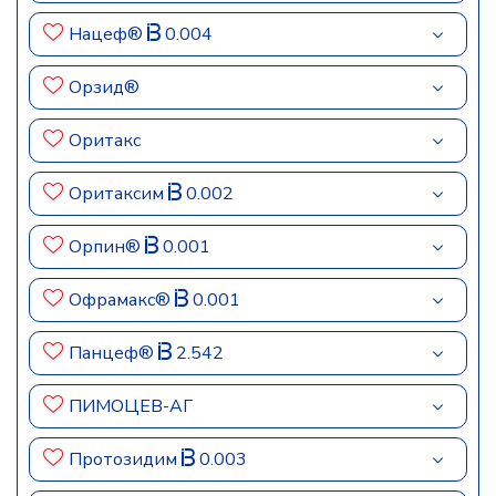
Нацеф®
0.004
Орзид®
Оритакс
Оритаксим
0.002
Орпин®
0.001
Офрамакс®
0.001
Панцеф®
2.542
ПИМОЦЕВ-АГ
Протозидим
0.003