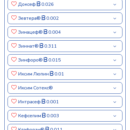
Доксеф
0.026
Зевтера®
0.002
Зинацеф®
0.004
Зиннат®
0.311
Зинфоро®
0.015
Иксим Люпин
0.01
Иксим Сотекс®
Интрасеф
0.001
Кефсепим
0.003
Клафоран®
0.011