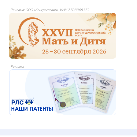
Реклама: ООО «Конгресслайн», ИНН 7708369172
Реклама