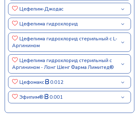
Цефепим-Джодас
Цефепима гидрохлорид
Цефепима гидрохлорид стерильный с L-
Аргинином
Цефепима гидрохлорид стерильный с
Аргинином - Лонг Шенг Фарма Лимитед®
Цефомакс
0.012
Эфипим®
0.001