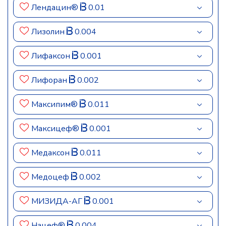
Лендацин®
0.01
Лизолин
0.004
Лифаксон
0.001
Лифоран
0.002
Максипим®
0.011
Максицеф®
0.001
Медаксон
0.011
Медоцеф
0.002
МИЗИДА-АГ
0.001
Нацеф®
0.004