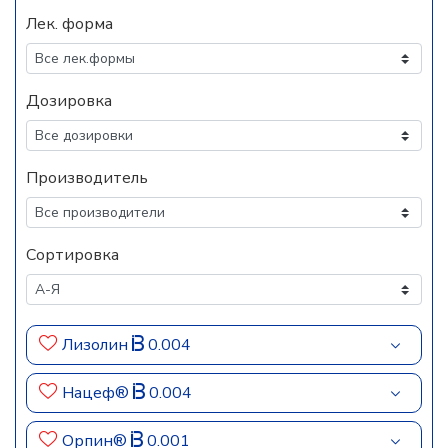
Лек. форма
Дозировка
Производитель
Сортировка
Лизолин
0.004
Нацеф®
0.004
Орпин®
0.001