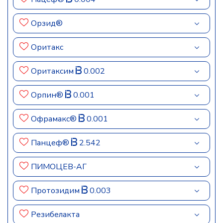
Орзид®
Оритакс
Оритаксим
0.002
Орпин®
0.001
Офрамакс®
0.001
Панцеф®
2.542
ПИМОЦЕВ-АГ
Протозидим
0.003
Резибелакта