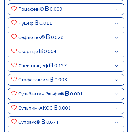
Роцефин®
0.009
Руцеф
0.011
Сефпотек®
0.028
Скертцо
0.004
Спектрацеф
0.127
Стафотаксим
0.003
Сульбактам Эльфа®
0.001
Сульпим-АКОС
0.001
Супракс®
0.871