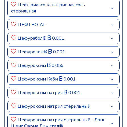
Цефтриаксона натриевая соль
стерильная
ЦЕФТРО-АГ
Цефурабол®
0.001
Цефурозин®
0.001
Цефуроксим
0.059
Цефуроксим Каби
0.001
Цефуроксим натрия
0.001
Цефуроксим натрия стерильный
Цефуроксим натрия стерильный - Лонг
Шенг Фарма Лимитед®