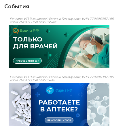
События
Реклама: ИП Вышковский Евгений Геннадьевич, ИНН 770406387105,
erid=F7NfYUJCUneP5W78VwNF
Реклама: ИП Вышковский Евгений Геннадьевич, ИНН 770406387105,
erid=F7NfYUJCUneP5W79xufv