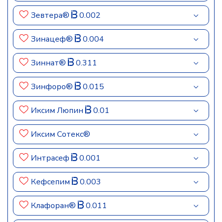
Зевтера®
0.002
Зинацеф®
0.004
Зиннат®
0.311
Зинфоро®
0.015
Иксим Люпин
0.01
Иксим Сотекс®
Интрасеф
0.001
Кефсепим
0.003
Клафоран®
0.011