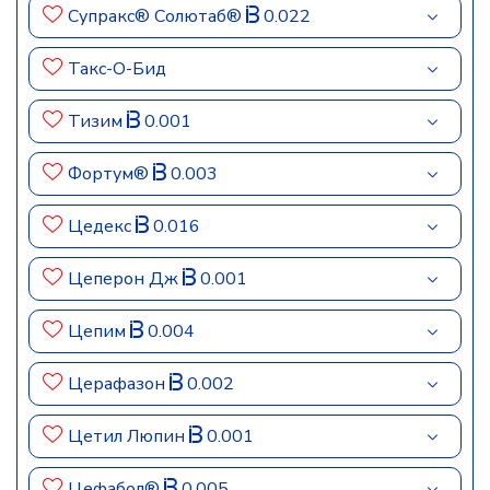
Супракс® Солютаб®
0.022
Такс-О-Бид
Тизим
0.001
Фортум®
0.003
Цедекс
0.016
Цеперон Дж
0.001
Цепим
0.004
Церафазон
0.002
Цетил Люпин
0.001
Цефабол®
0.005