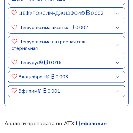
ЦЕФУРОКСИМ-ДЖИЭФСИ®
0.002
Цефуроксима аксетил
0.002
Цефуроксима натриевая соль
стерильная
Цефурус®
0.016
Экоцефрон®
0.003
Эфипим®
0.001
Аналоги препарата по АТХ
Цефазолин