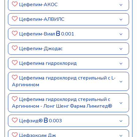
Цефепим-АКОС
Цефепим-АЛВИЛС
Цефепим-Виал
0.001
Цефепим-Джодас
Цефепима гидрохлорид
Цефепима гидрохлорид стерильный с L-
Аргинином
Цефепима гидрохлорид стерильный с
Аргинином - Лонг Шенг Фарма Лимитед®
Цефзид®
0.003
Цефзоксим Дж