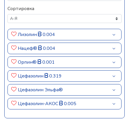
Сортировка
Лизолин
0.004
Нацеф®
0.004
Орпин®
0.001
Цефазолин
0.319
Цефазолин Эльфа®
Цефазолин-АКОС
0.005