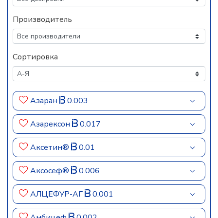
Производитель
Сортировка
Азаран
0.003
Азарексон
0.017
Аксетин®
0.01
Аксосеф®
0.006
АЛЦЕФУР-АГ
0.001
Амбицеф
0.002