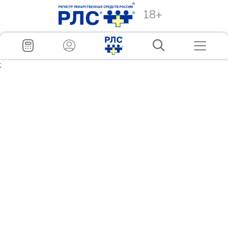
18+
;