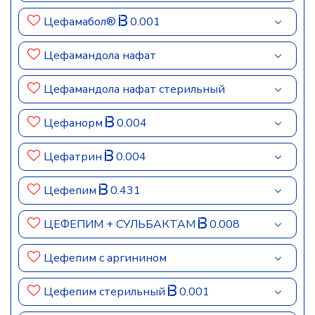
Цефамабол®
0.001
Цефамандола нафат
Цефамандола нафат стерильный
Цефанорм
0.004
Цефатрин
0.004
Цефепим
0.431
ЦЕФЕПИМ + СУЛЬБАКТАМ
0.008
Цефепим c аргинином
Цефепим стерильный
0.001