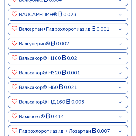
Валкубикс
0.004
ВАЛСАРЕПИН®
0.023
Валсартан+Гидрохлоротиазид
0.001
Валсуперио®
0.002
Вальсакор® Н160
0.02
Вальсакор® Н320
0.001
Вальсакор® Н80
0.021
Вальсакор® НД160
0.003
Вамлосет®
0.414
Гидрохлоротиазид + Лозартан
0.007