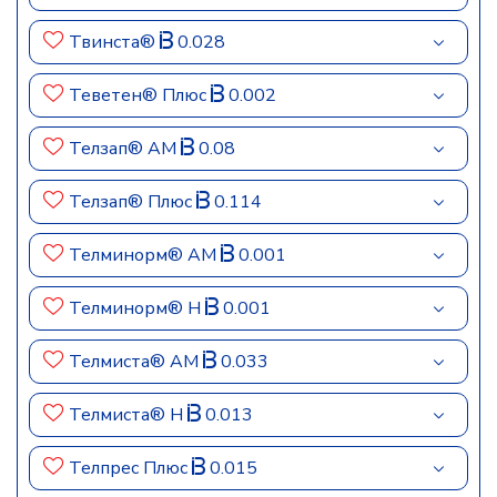
Твинста®
0.028
Теветен® Плюс
0.002
Телзап® АМ
0.08
Телзап® Плюс
0.114
Телминорм® АМ
0.001
Телминорм® Н
0.001
Телмиста® АМ
0.033
Телмиста® Н
0.013
Телпрес Плюс
0.015