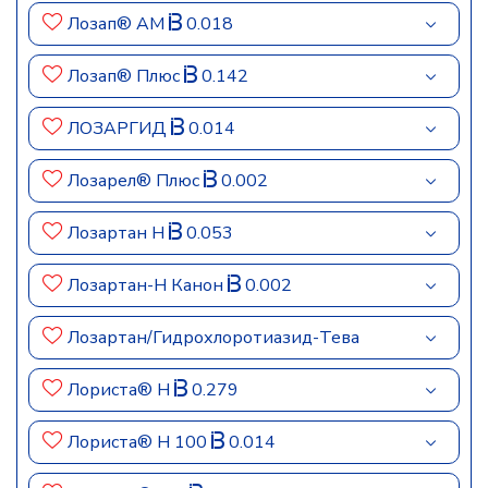
Лозап® АМ
0.018
Лозап® Плюс
0.142
ЛОЗАРГИД
0.014
Лозарел® Плюс
0.002
Лозартан Н
0.053
Лозартан-Н Канон
0.002
Лозартан/Гидрохлоротиазид-Тева
Лориста® Н
0.279
Лориста® Н 100
0.014