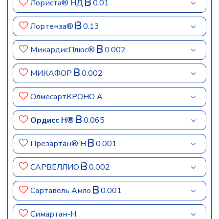
Лориста® НД
0.01
Лортенза®
0.13
МикардисПлюс®
0.002
МИКАФОР
0.002
ОлмесартКРОНО А
Ордисс Н®
0.065
Презартан® Н
0.001
САРВЕЛЛИО
0.002
Сартавель Амло
0.001
Симартан-Н