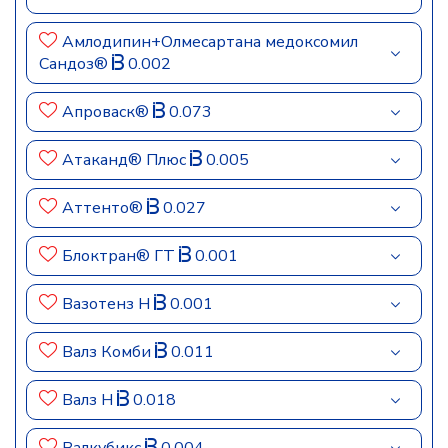
Амлодипин+Олмесартана медоксомил
Сандоз®
0.002
Апроваск®
0.073
Атаканд® Плюс
0.005
Аттенто®
0.027
Блоктран® ГТ
0.001
Вазотенз Н
0.001
Валз Комби
0.011
Валз Н
0.018