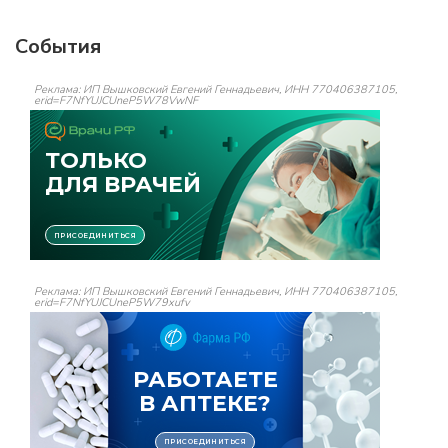
События
Реклама: ИП Вышковский Евгений Геннадьевич, ИНН 770406387105,
erid=F7NfYUJCUneP5W78VwNF
Реклама: ИП Вышковский Евгений Геннадьевич, ИНН 770406387105,
erid=F7NfYUJCUneP5W79xufv