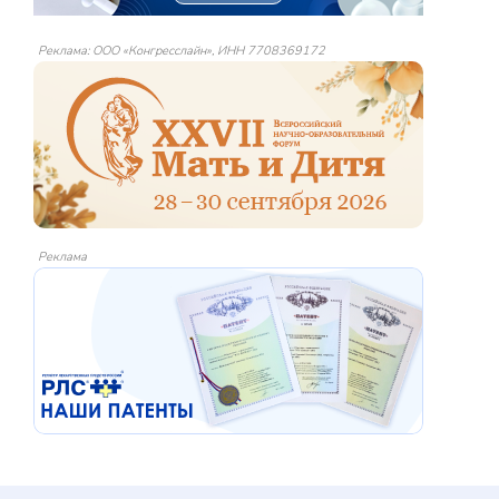
Реклама: ООО «Конгресслайн», ИНН 7708369172
Реклама