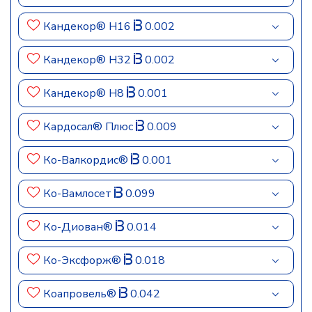
Кандекор® Н16
0.002
Кандекор® Н32
0.002
Кандекор® Н8
0.001
Кардосал® Плюс
0.009
Ко-Валкордис®
0.001
Ко-Вамлосет
0.099
Ко-Диован®
0.014
Ко-Эксфорж®
0.018
Коапровель®
0.042