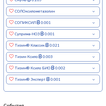
Снуп®
0.209
СОЛОксилометазолин
СОПИКСИЛ
0.001
Суприма-НОЗ
0.001
Тизин® Классик
0.021
Тизин Ксило
0.003
Тизин® Ксило БИО
0.002
Тизин® Эксперт
0.001
События