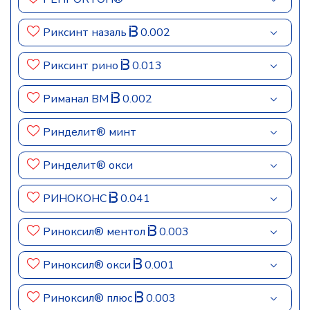
Риксинт назаль
0.002
Риксинт рино
0.013
Риманал ВМ
0.002
Ринделит® минт
Ринделит® окси
РИНОКОНС
0.041
Риноксил® ментол
0.003
Риноксил® окси
0.001
Риноксил® плюс
0.003