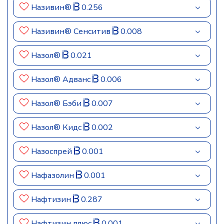
Називин®
0.256
Називин® Сенситив
0.008
Назол®
0.021
Назол® Адванс
0.006
Назол® Бэби
0.007
Назол® Кидс
0.002
Назоспрей
0.001
Нафазолин
0.001
Нафтизин
0.287
Нафтизин плюс
0.001