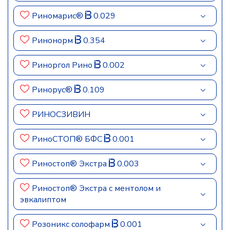
Риномарис®
0.029
Ринонорм
0.354
Риноргол Рино
0.002
Ринорус®
0.109
РИНОСЗИВИН
РиноСТОП® БФС
0.001
Риностоп® Экстра
0.003
Риностоп® Экстра с ментолом и
эвкалиптом
Розоникс солофарм
0.001