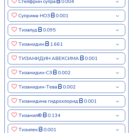
Стелфрин супра
0.004
Суприма-НОЗ
0.001
Тизалуд
0.095
Тизанидин
1.661
ТИЗАНИДИН АВЕКСИМА
0.001
Тизанидин-СЗ
0.002
Тизанидин-Тева
0.002
Тизанидина гидрохлорид
0.001
Тизанил®
0.134
Тизилек
0.001