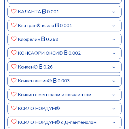
КАЛАНТА
0.001
Кватран® ксило
0.001
Клофелин
0.268
КОНСАФРИ ОКСИ®
0.002
Ксилен®
0.26
Ксилен актив®
0.003
Ксилин с ментолом и эвкалиптом
КСИЛО НОРДУМ®
КСИЛО НОРДУМ® с Д-пантенолом