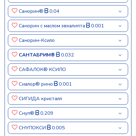
Санорин®
0.04
Санорин с маслом эвкалипта
0.001
Санорин-Ксило
САНТАБРИМ®
0.032
САФАЛОК® КСИЛО
Сиалор® рино
0.001
СИГИДА кристалл
Снуп®
0.209
СНУПОКСИ
0.005