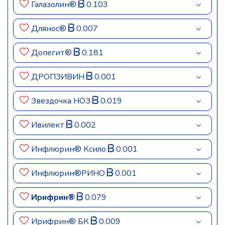
Галазолин®
0.103
Длянос®
0.007
Допегит®
0.181
ДРОПЗИВИН
0.001
Звездочка НОЗ
0.019
Ивилект
0.002
Инфлюрин® Ксило
0.001
Инфлюрин®РИНО
0.001
Ирифрин®
0.079
Ирифрин® БК
0.009