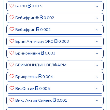
Б-190
0.015
Бебифрин®
0.002
Бебифрин
0.002
Брим Антиглау ЭКО
0.003
Бримонидин
0.003
БРИМОНИДИН ВЕЛФАРМ
Брипрессия
0.004
ВизОптик
0.005
Викс Актив Синекс
0.001