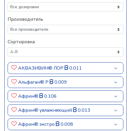
Производитель
Сортировка
АКВАЗИВИН® ЛОР
0.011
Альфаган® Р
0.009
Африн®
0.106
Африн® увлажняющий
0.013
Африн® экстро
0.008