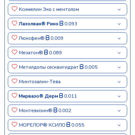
Ксимелин Эко с ментолом
Лазолван® Рино
0.093
Люксфен®
0.009
Мезатон®
0.089
Метилдопы сесквигидрат
0.005
Минтозалин-Тева
Мирвазо® Дерм
0.011
Монтевизин®
0.002
МОРЕЛОР® КСИЛО
0.055