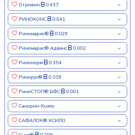
Отривин
0.437
РИНОКОНС
0.041
Риномарис®
0.029
Риномарис® Адванс
0.002
Ринонорм
0.354
Ринорус®
0.109
РиноСТОП® БФС
0.001
Санорин-Ксило
САФАЛОК® КСИЛО