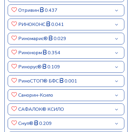
Отривин
0.437
РИНОКОНС
0.041
Риномарис®
0.029
Ринонорм
0.354
Ринорус®
0.109
РиноСТОП® БФС
0.001
Санорин-Ксило
САФАЛОК® КСИЛО
Снуп®
0.209