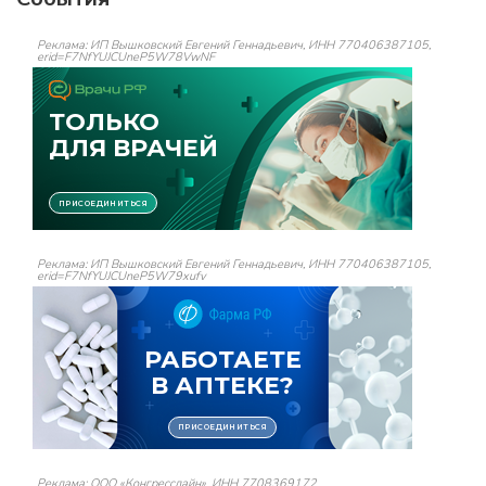
Реклама: ИП Вышковский Евгений Геннадьевич, ИНН 770406387105,
erid=F7NfYUJCUneP5W78VwNF
Реклама: ИП Вышковский Евгений Геннадьевич, ИНН 770406387105,
erid=F7NfYUJCUneP5W79xufv
Реклама: ООО «Конгресслайн», ИНН 7708369172