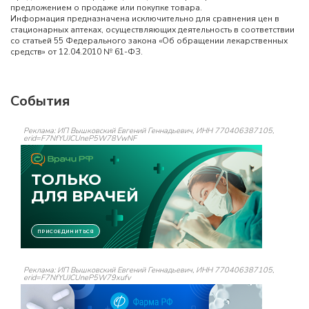
предложением о продаже или покупке товара.
Информация предназначена исключительно для сравнения цен в
стационарных аптеках, осуществляющих деятельность в соответствии
со статьей 55 Федерального закона «Об обращении лекарственных
средств» от 12.04.2010 № 61-ФЗ.
События
Реклама: ИП Вышковский Евгений Геннадьевич, ИНН 770406387105,
erid=F7NfYUJCUneP5W78VwNF
Реклама: ИП Вышковский Евгений Геннадьевич, ИНН 770406387105,
erid=F7NfYUJCUneP5W79xufv