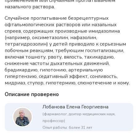
применением или случайным проглатыванием
назального раствора.
Случайное проглатывание безрецептурных
офтальмологических растворов или назальных
спреев, содержащих производные имидазолина
(например, оксиметазолин, нафазолин,
тетрагидрозолин) у детей приводило к серьезным
побочным реакциям, требующим госпитализации,
включая тошноту, рвоту, вялость, тахикардию,
снижение частоты дыхательных движений,
брадикардию, гипотонию, артериальную
гипертензию, седативный эффект, сонливость,
мидриаз, ступор, гипотермию, слюнотечение и кому.
Описание проверено
Лобанова Елена Георгиевна
(фармаколог, доктор медицинских наук,
профессор)
Опыт работы: более 31 лет