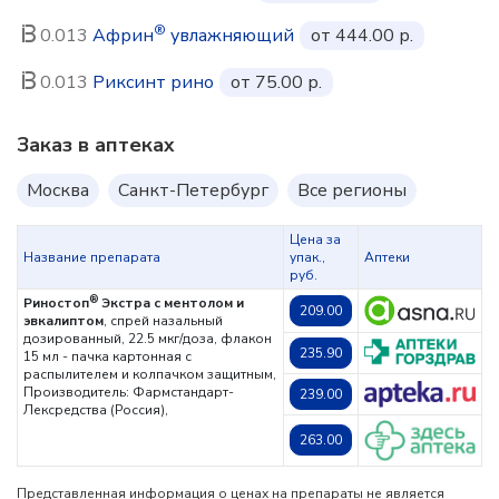
®
0.013
Африн
увлажняющий
от 444.00 р.
0.013
Риксинт рино
от 75.00 р.
Заказ в аптеках
Москва
Санкт-Петербург
Все регионы
Цена за
Название препарата
упак.,
Аптеки
руб.
®
Риностоп
Экстра с ментолом и
209.00
эвкалиптом
, спрей назальный
дозированный, 22.5 мкг/доза, флакон
235.90
15 мл - пачка картонная с
распылителем и колпачком защитным,
Производитель: Фармстандарт-
239.00
Лексредства (Россия),
263.00
Представленная информация о ценах на препараты не является