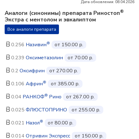
Дата обновления: 08.04.2026
®
Аналоги (синонимы) препарата Риностоп
Экстра с ментолом и эвкалиптом
Все аналоги препарата
®
0.256
Називин
от 150.00 р.
0.239
Оксиметазолин
от 70.00 р.
0.2
Оксифрин
от 270.00 р.
®
0.106
Африн
от 385.00 р.
®
0.04
РАНКОФ
Рино
от 267.00 р.
0.025
ФЛЮСТОПРИНО
от 255.00 р.
®
0.021
Назол
от 80.00 р.
0.014
Отривин Экспресс
от 150.00 р.