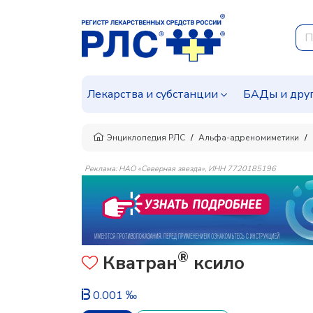
Лекарства и субстанции
БАДы и дру
Энциклопедия РЛС
Альфа-адреномиметики
Реклама: НАО «Северная звезда», ИНН 7720185196
®
Кватран
ксило
0.001 ‰