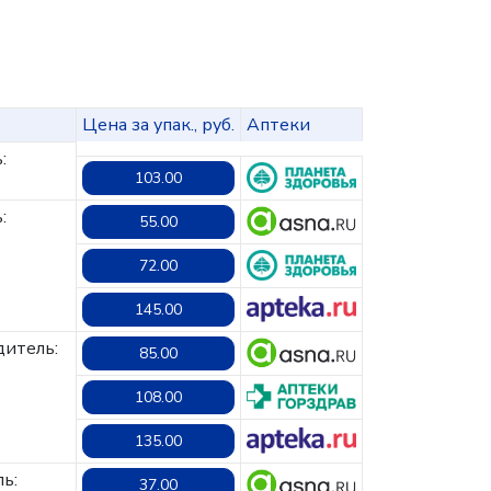
Цена за упак., руб.
Аптеки
:
103.00
:
55.00
72.00
145.00
итель:
85.00
108.00
135.00
ь:
37.00