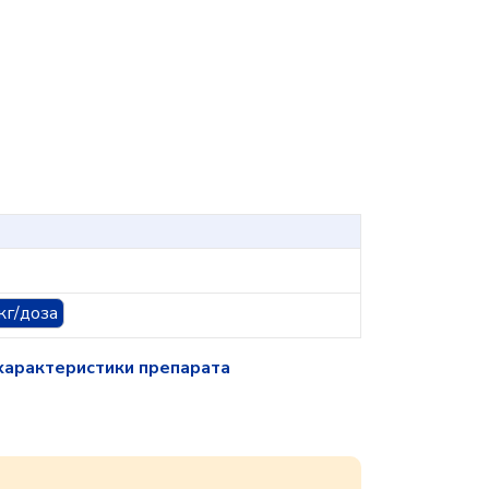
кг/доза
характеристики препарата