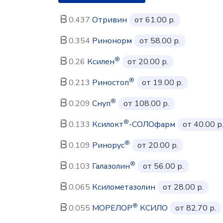
0.437
Отривин
от 61.00 р.
0.354
Ринонорм
от 58.00 р.
®
0.26
Ксилен
от 20.00 р.
®
0.213
Риностоп
от 19.00 р.
®
0.209
Снуп
от 108.00 р.
®
0.133
Ксилокт
-СОЛОфарм
от 40.00 р
®
0.109
Ринорус
от 20.00 р.
®
0.103
Галазолин
от 56.00 р.
0.065
Ксилометазолин
от 28.00 р.
®
0.055
МОРЕЛОР
КСИЛО
от 82.70 р.