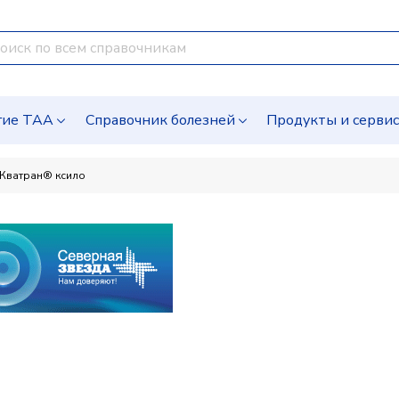
гие ТАА
Справочник болезней
Продукты и серви
Кватран® ксило