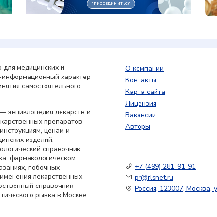
 для медицинских и
О компании
о-информационный характер
Контакты
инятия самостоятельного
Карта сайта
Лицензия
— энциклопедия лекарств и
Вакансии
екарственных препаратов
Авторы
 инструкциям, ценам и
цинских изделий,
кологический справочник
ка, фармакологическом
+7 (499) 281-91-91
азаниях, побочных
применения лекарственных
pr@rlsnet.ru
арственный справочник
Россия, 123007, Москва, у
тического рынка в Москве