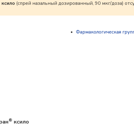
®
ксило
(спрей назальный дозированный, 90 мкг/доза) отс
Фармакологическая груп
®
ран
ксило