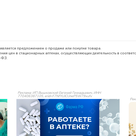
является предложением о продаже или покупке товара.
ия цен в стационарных аптеках, осуществляющих деятельность в соответс
-ФЗ.
Реклама: ИП Вышковский Евгений Геннадьевич, ИНН
770406387105, erid=F7NfYUJCUneP5W79xufv
Рек