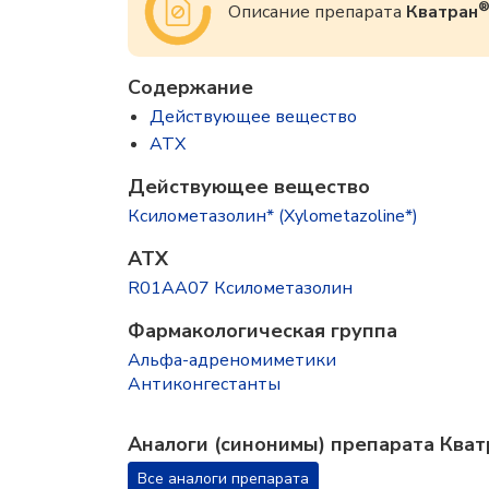
Описание препарата
Кватран
Содержание
Действующее вещество
ATX
Действующее вещество
Ксилометазолин* (Xylometazoline*)
ATX
R01AA07 Ксилометазолин
Фармакологическая группа
Альфа-адреномиметики
Антиконгестанты
Аналоги (синонимы) препарата Кват
Все аналоги препарата