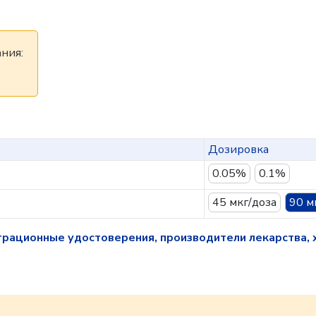
ния:
Дозировка
0.05%
0.1%
45 мкг/доза
90 м
трационные удостоверения, производители лекарства, 