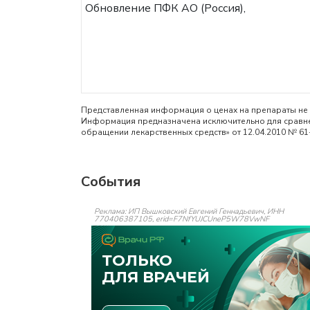
Обновление ПФК АО (Россия),
Представленная информация о ценах на препараты не 
Информация предназначена исключительно для сравнен
обращении лекарственных средств» от 12.04.2010 № 61
События
Реклама: ИП Вышковский Евгений Геннадьевич, ИНН
770406387105, erid=F7NfYUJCUneP5W78VwNF