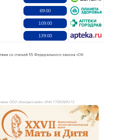
69.00
109.00
139.00
твии со статьей 55 Федерального закона «Об
лама: ООО «Конгресслайн», ИНН 7708369172