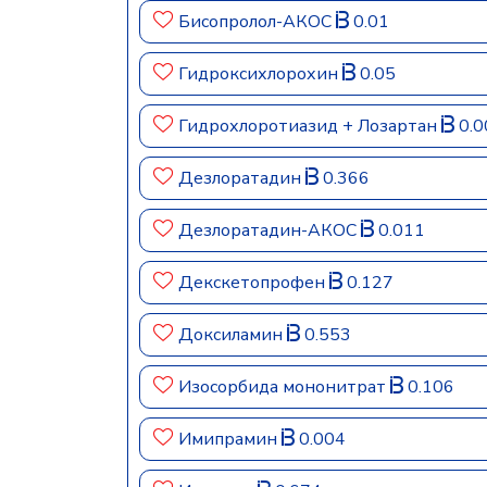
Бисопролол-АКОС
0.01
Гидроксихлорохин
0.05
Гидрохлоротиазид + Лозартан
0.0
Дезлоратадин
0.366
Дезлоратадин-АКОС
0.011
Декскетопрофен
0.127
Доксиламин
0.553
Изосорбида мононитрат
0.106
Имипрамин
0.004