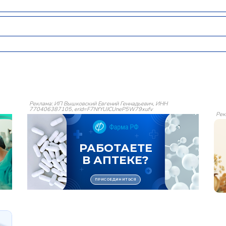
Реклама: ИП Вышковский Евгений Геннадьевич, ИНН
770406387105, erid=F7NfYUJCUneP5W79xufv
Рек