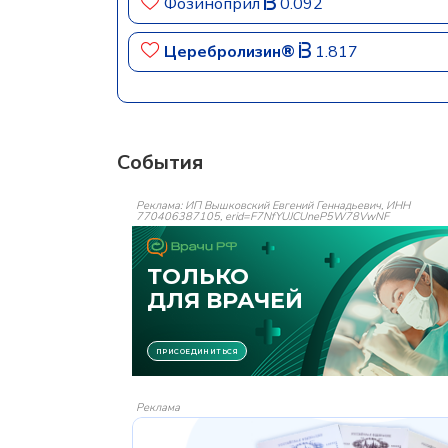
Фозиноприл
0.092
Церебролизин®
1.817
События
Реклама: ИП Вышковский Евгений Геннадьевич, ИНН
770406387105, erid=F7NfYUJCUneP5W78VwNF
Реклама