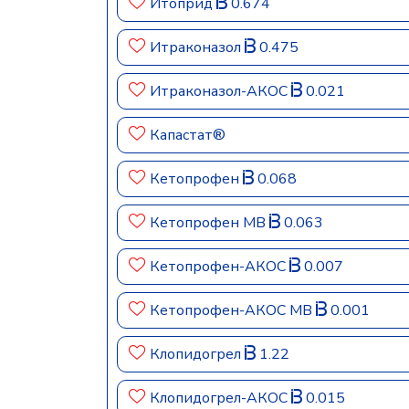
Итоприд
0.674
Итраконазол
0.475
Итраконазол-АКОС
0.021
Капастат®
Кетопрофен
0.068
Кетопрофен МВ
0.063
Кетопрофен-АКОС
0.007
Кетопрофен-АКОС МВ
0.001
Клопидогрел
1.22
Клопидогрел-АКОС
0.015