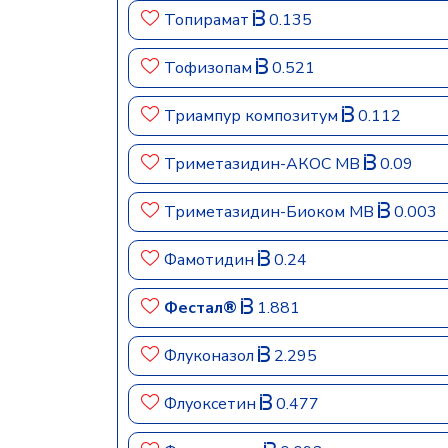
Топирамат
0.135
Тофизопам
0.521
Триампур композитум
0.112
Триметазидин-АКОС МВ
0.09
Триметазидин-Биоком МВ
0.003
Фамотидин
0.24
Фестал®
1.881
Флуконазол
2.295
Флуоксетин
0.477