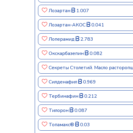
Лозартан
1.007
Лозартан-АКОС
0.041
Лоперамид
2.783
Окскарбазепин
0.082
Секреты Столетий. Масло растороп
Силденафил
0.969
Тербинафин
0.212
Тилорон
0.087
Топамакс®
0.03