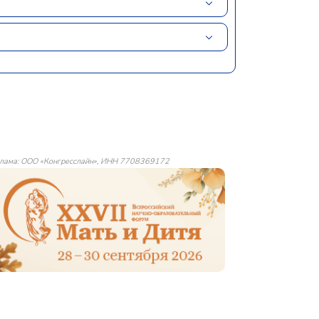
лама: ООО «Конгресслайн», ИНН 7708369172