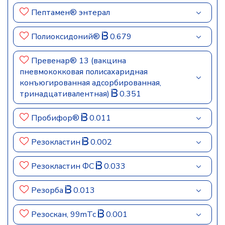
Пептамен® энтерал
Полиоксидоний®
0.679
Превенар® 13 (вакцина
пневмококковая полисахаридная
конъюгированная адсорбированная,
тринадцативалентная)
0.351
Пробифор®
0.011
Резокластин
0.002
Резокластин ФС
0.033
Резорба
0.013
Резоскан, 99mTc
0.001