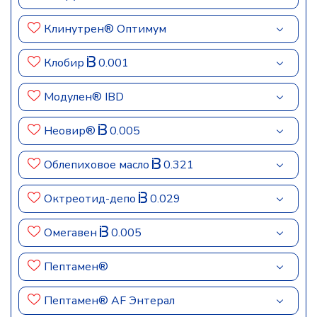
Клинутрен® Оптимум
Клобир
0.001
Модулен® IBD
Неовир®
0.005
Облепиховое масло
0.321
Октреотид-депо
0.029
Омегавен
0.005
Пептамен®
Пептамен® AF Энтерал