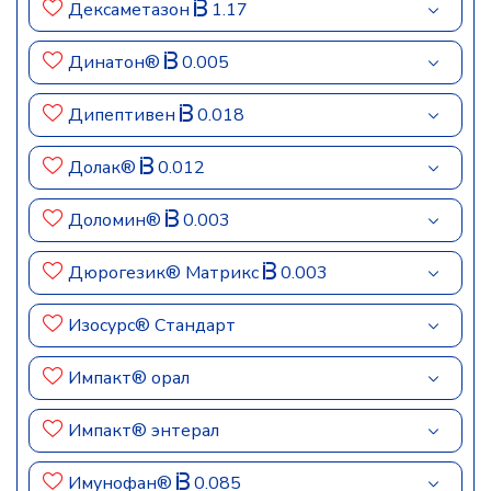
Дексаметазон
1.17
Динатон®
0.005
Дипептивен
0.018
Долак®
0.012
Доломин®
0.003
Дюрогезик® Матрикс
0.003
Изосурс® Стандарт
Импакт® орал
Импакт® энтерал
Имунофан®
0.085