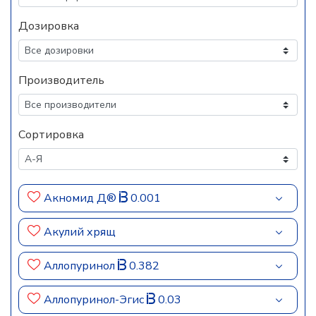
Дозировка
Производитель
Сортировка
Акномид Д®
0.001
Акулий хрящ
Аллопуринол
0.382
Аллопуринол-Эгис
0.03