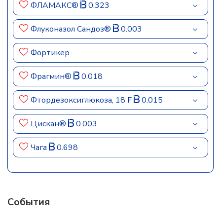
ФЛАМАКС®
0.323
Флуконазол Сандоз®
0.003
Фортикер
Фрагмин®
0.018
Фтордезоксиглюкоза, 18 F
0.015
Цискан®
0.003
Чага
0.698
События