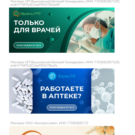
Реклама: ИП Вышковский Евгений Геннадьевич, ИНН 770406387105,
erid=F7NfYUJCUneP5W78VwNF
Реклама: ИП Вышковский Евгений Геннадьевич, ИНН 770406387105,
erid=F7NfYUJCUneP5W79xufv
Реклама: ООО «Конгресслайн», ИНН 7708369172