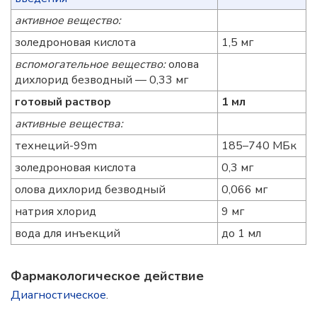
активное вещество:
золедроновая кислота
1,5 мг
вспомогательное вещество:
олова
дихлорид безводный — 0,33 мг
готовый раствор
1 мл
активные вещества:
технеций-99m
185–740 МБк
золедроновая кислота
0,3 мг
олова дихлорид безводный
0,066 мг
натрия хлорид
9 мг
вода для инъекций
до 1 мл
Фармакологическое действие
Диагностическое
.