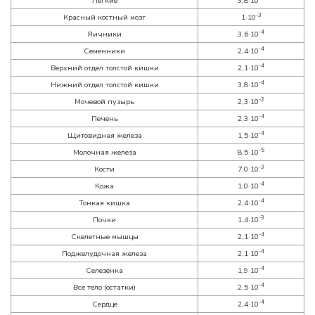
Легкие
3,8·10
-3
Красный костный мозг
1·10
-4
Яичники
3,6·10
-4
Семенники
2,4·10
-4
Верхний отдел толстой кишки
2,1·10
-4
Нижний отдел толстой кишки
3,8·10
-2
Мочевой пузырь
2,3·10
-4
Печень
2,3·10
-4
Щитовидная железа
1,5·10
-5
Молочная железа
8,5·10
-3
Кости
7,0·10
-4
Кожа
1,0·10
-4
Тонкая кишка
2,4·10
-3
Почки
1,4·10
-4
Скелетные мышцы
2,1·10
-4
Поджелудочная железа
2,1·10
-4
Селезенка
1,9·10
-4
Все тело (остатки)
2,5·10
-4
Сердце
2,4·10