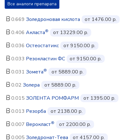
Все аналоги препарата
0.669
Золедроновая кислота
от 1476.00 р.
®
0.406
Акласта
от 13229.00 р.
0.036
Остеостатикс
от 9150.00 р.
0.033
Резокластин ФС
от 9150.00 р.
®
0.031
Зомета
от 5889.00 р.
0.02
Золера
от 5889.00 р.
0.015
ЗОЛЕНТА РОМФАРМ
от 1395.00 р.
0.013
Резорба
от 2138.00 р.
®
0.007
Верокласт
от 2200.00 р.
0.005
Золедронат-Тева
от 4157.00 р.