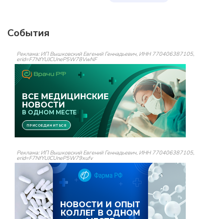
События
Реклама: ИП Вышковский Евгений Геннадьевич, ИНН 770406387105,
erid=F7NfYUJCUneP5W78VwNF
Реклама: ИП Вышковский Евгений Геннадьевич, ИНН 770406387105,
erid=F7NfYUJCUneP5W79xufv