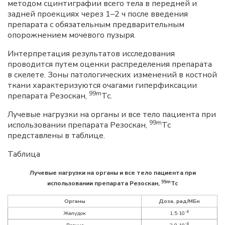
методом сцинтиграфии всего тела в передней и
задней проекциях через 1–2 ч после введения
препарата с обязательным предварительным
опорожнением мочевого пузыря.
Интерпретация результатов исследования
проводится путем оценки распределения препарата
в скелете. Зоны патологических изменений в костной
ткани характеризуются очагами гиперфиксации
99m
препарата Резоскан,
Тс.
Лучевые нагрузки на органы и все тело пациента при
99m
использовании препарата Резоскан,
Тс
представлены в таблице.
Таблица
Лучевые нагрузки на органы и все тело пациента при
99m
использовании препарата Резоскан,
Тс
Органы
Доза, рад/МБк
-4
Желудок
1,5·10
-4