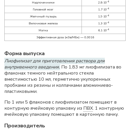
-4
Надпочечники
2,8·10
-4
Головной мозг
1,7·10
-4
Желчный пузырь
1,9·10
-4
Вилочковая железа
1,3·10
-4
Матка
6,1·10
Эффективная доза (мЗв/МБк) — 0,0016
Форма выпуска
Лиофилизат для приготовления раствора для
внутривенного введения.
По 1,83 мг лиофилизата во
флаконах темного нейтрального стекла
вместимостью 10 мл, герметично укупоренных
пробками из резины и колпачками алюминиево-
пластиковыми.
По 1 или 5 флаконов с лиофилизатом помещают в
контурную ячейковую упаковку из
ПВХ
. 1 контурную
ячейковую упаковку помещают в картонную пачку.
Производитель