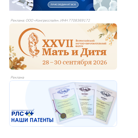
Реклама: ООО «Конгресслайн», ИНН 7708369172
Реклама