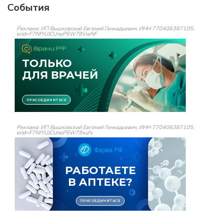
События
Реклама: ИП Вышковский Евгений Геннадьевич, ИНН 770406387105,
erid=F7NfYUJCUneP5W78VwNF
Реклама: ИП Вышковский Евгений Геннадьевич, ИНН 770406387105,
erid=F7NfYUJCUneP5W79xufv