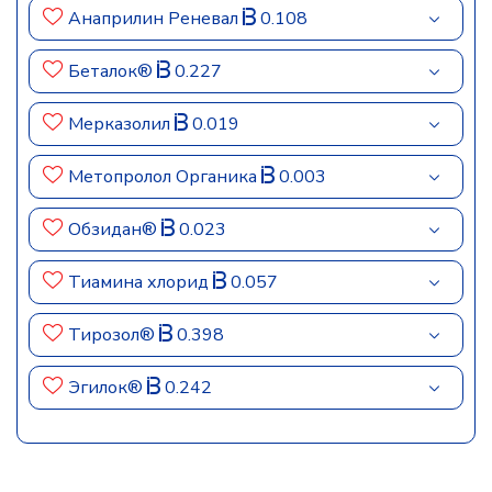
Анаприлин Реневал
0.108
Беталок®
0.227
Мерказолил
0.019
Метопролол Органика
0.003
Обзидан®
0.023
Тиамина хлорид
0.057
Тирозол®
0.398
Эгилок®
0.242