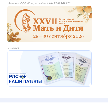
Реклама: ООО «Конгресслайн», ИНН 7708369172
Реклама