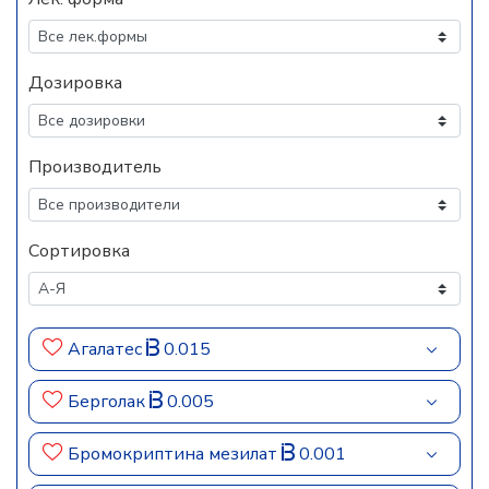
Дозировка
Производитель
Сортировка
Агалатес
0.015
Берголак
0.005
Бромокриптина мезилат
0.001