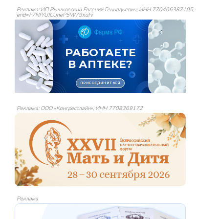
Реклама: ИП Вышковский Евгений Геннадьевич, ИНН 770406387105,
erid=F7NfYUJCUneP5W79xufv
Реклама: ООО «Конгресслайн», ИНН 7708369172
Реклама