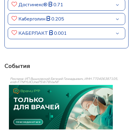
Достинекс®
0.71
Каберголин
0.205
КАБЕРЛАКТ
0.001
События
Реклама: ИП Вышковский Евгений Геннадьевич, ИНН 770406387105,
erid=F7NfYUJCUneP5W78VwNF