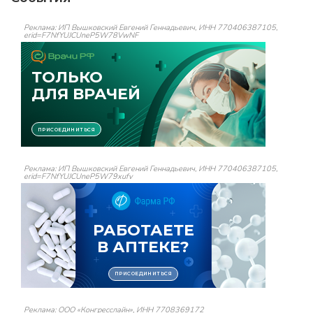
Реклама: ИП Вышковский Евгений Геннадьевич, ИНН 770406387105,
erid=F7NfYUJCUneP5W78VwNF
Реклама: ИП Вышковский Евгений Геннадьевич, ИНН 770406387105,
erid=F7NfYUJCUneP5W79xufv
Реклама: ООО «Конгресслайн», ИНН 7708369172