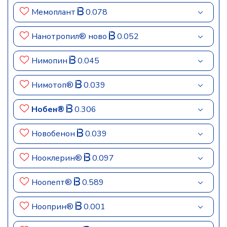
Мемоплант
0.078
Нанотропил® ново
0.052
Нимопин
0.045
Нимотоп®
0.039
Нобен®
0.306
Новобенон
0.039
Нооклерин®
0.097
Ноопепт®
0.589
Нооприн®
0.001