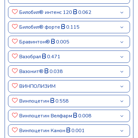
Билобил® интенс 120
0.062
Билобил® форте
0.115
Бравинтон®
0.005
Вазобрал
0.471
Вазонит®
0.038
ВИНПОЛИЗИМ
Винпоцетин
0.558
Винпоцетин Велфарм
0.008
Винпоцетин Канон
0.001