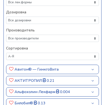
Дозировка
Производитель
Сортировка
Авитон® — ГинкгоВита
АКТИТРОПИЛ
0.21
Альфохолин-Лекфарм
0.004
Билобил®
0.13