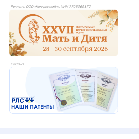
Реклама: ООО «Конгресслайн», ИНН 7708369172
Реклама