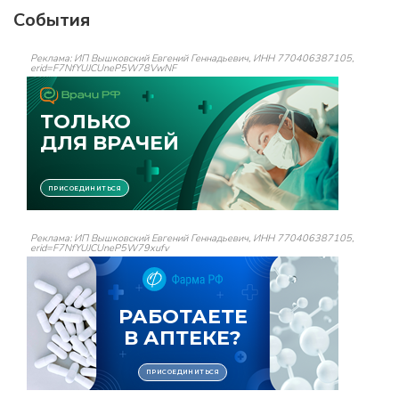
События
Реклама: ИП Вышковский Евгений Геннадьевич, ИНН 770406387105,
erid=F7NfYUJCUneP5W78VwNF
Реклама: ИП Вышковский Евгений Геннадьевич, ИНН 770406387105,
erid=F7NfYUJCUneP5W79xufv