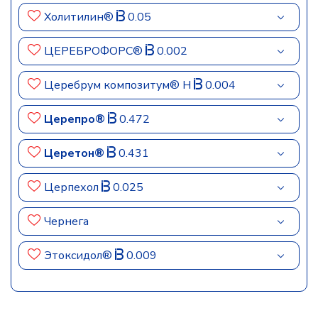
Холитилин®
0.05
ЦЕРЕБРОФОРС®
0.002
Церебрум композитум® Н
0.004
Церепро®
0.472
Церетон®
0.431
Церпехол
0.025
Чернега
Этоксидол®
0.009