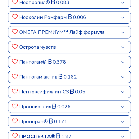
Ноотропил®
0.083
Ноохолин Ромфарм
0.006
ОМЕГА ПРЕМИУМ™ Лайф формула
Острота чувств
Пантогам®
0.378
Пантогам актив
0.162
Пентоксифиллин-СЗ
0.05
Пронокогнил
0.026
Проноран®
0.171
ПРОСПЕКТА®
1.87