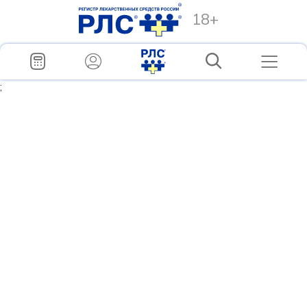
18+
;