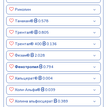
Риколин
Танакан®
0.578
Трентал®
0.805
Трентал® 400
0.136
Фезам®
2.028
Фенотропил
0.794
Хальцерат®
0.004
Холи-Альфа®
0.039
Холина альфосцерат
0.389