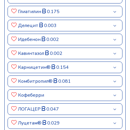
Глиатилин
0.175
Делецит
0.003
Идебенон
0.002
Кавинтазол
0.002
Карницетин®
0.154
Комбитропил®
0.081
Кофеберри
ЛОГАЦЕР
0.047
Луцетам®
0.029