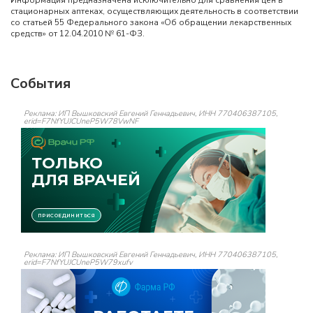
Информация предназначена исключительно для сравнения цен в
стационарных аптеках, осуществляющих деятельность в соответствии
со статьей 55 Федерального закона «Об обращении лекарственных
средств» от 12.04.2010 № 61-ФЗ.
События
Реклама: ИП Вышковский Евгений Геннадьевич, ИНН 770406387105,
erid=F7NfYUJCUneP5W78VwNF
Реклама: ИП Вышковский Евгений Геннадьевич, ИНН 770406387105,
erid=F7NfYUJCUneP5W79xufv