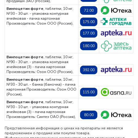
продакшн ЗАО (Россия),
Винпоцетин форте
, таблетки, 10 мг,
72.00
№30 - 30 шт. - упаковка контурная
ячейковая - пачка картонная
175.00
Производитель: Озон ООО (Россия),
177.00
180.00
Винпоцетин форте
, таблетки, 10 мг,
№90 - 30 шт. - упаковка контурная
ячейковая (3) - пачка картонная
392.00
Производитель: Озон ООО (Россия),
Винпоцетин форте
, таблетки, 10 мг,
№30 - 30 шт. - банка (баночка) - пачка
картонная
Производитель: Озон ООО
115.00
(Россия),
Винпоцетин форте
, таблетки, 10 мг,
№30 - 10 шт. - упаковка контурная
ячейковая (3) - пачка картонная
80.00
Производитель: Синтез ОАО (Россия),
Представленная информация о ценах на препараты не является
предложением о продаже или покупке товара.