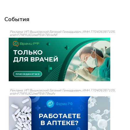
События
Реклама: ИП Вышковский Евгений Геннадьевич, ИНН 770406387105,
erid=F7NfYUJCUneP5W78VwNF
Реклама: ИП Вышковский Евгений Геннадьевич, ИНН 770406387105,
erid=F7NfYUJCUneP5W79xufv