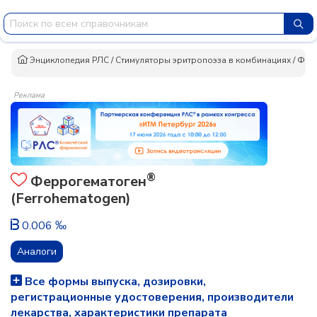
Энциклопедия РЛС
/
Стимуляторы эритропоэза в комбинациях
/
Фер
Реклама
®
Феррогематоген
(Ferrohematogen)
0.006 ‰
Аналоги
Все формы выпуска, дозировки,
регистрационные удостоверения, производители
лекарства, характеристики препарата