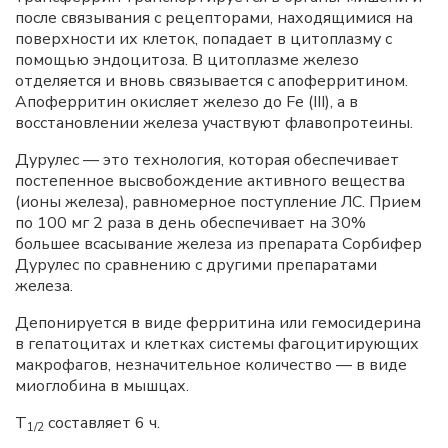
после связывания с рецепторами, находящимися на
поверхности их клеток, попадает в цитоплазму с
помощью эндоцитоза. В цитоплазме железо
отделяется и вновь связывается с апоферритином.
Апоферритин окисляет железо до Fe (III), а в
восстановлении железа участвуют флавопротеины.
Дурулес — это технология, которая обеспечивает
постепенное высвобождение активного вещества
(ионы железа), равномерное поступление ЛС. Прием
по 100 мг 2 раза в день обеспечивает на 30%
большее всасывание железа из препарата Сорбифер
Дурулес по сравнению с другими препаратами
железа.
Депонируется в виде ферритина или гемосидерина
в гепатоцитах и клетках системы фагоцитирующих
макрофагов, незначительное количество — в виде
миоглобина в мышцах.
Т
составляет 6 ч.
1/2