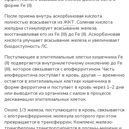
форме Fe (II).
После приема внутрь аскорбиновая кислота
полностью всасывается из
ЖКТ
. Соляная кислота
желудка стимулирует всасывание железа,
восстанавливая его из Fe (III) дo Fe (II). Аскорбиновая
кислота улучшает всасывание железа и увеличивает
биодоступность ЛС.
Поступающее в эпителиальные клетки кишечника Fe
(II) подвергается внутриклеточному окислению до Fe
(III), которое связывается с апоферритином. Часть
апоферритина поступает в кровь, другая — временно
остается в эпителиальных клетках кишечника в
форме ферритина и поступает в кровь через 1–2 дня
или выводится из организма с калом в процессе
десквамации эпителиальных клеток.
Около 1/3 железа, поступающего в кровь, связывается
с апотрансферрином, молекула которого при этом
превращается в трансферрин. Комплекс железо-
трансферрин транспортируется в органы-мишени и