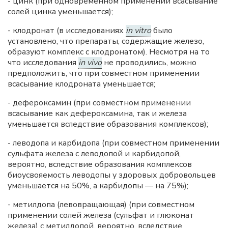
- цинк (при одновременном применении всасывание
солей цинка уменьшается);
- клодронат (в исследованиях
in vitro
было
установлено, что препараты, содержащие железо,
образуют комплекс с клодронатом). Несмотря на то
что исследования
in vivo
не проводились, можно
предположить, что при совместном применении
всасывание клодроната уменьшается;
- дефероксамин (при совместном применении
всасывание как дефероксамина, так и железа
уменьшается вследствие образования комплексов);
- леводопа и карбидопа (при совместном применении
сульфата железа с леводопой и карбидопой,
вероятно, вследствие образования комплексов
биоусвояемость леводопы у здоровых добровольцев
уменьшается на 50%, а карбидопы — на 75%);
- метилдопа (левовращающая) (при совместном
применении солей железа (сульфат и глюконат
железа) с метилдопой, вероятно, вследствие