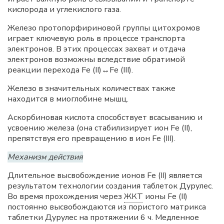
кислорода и углекислого газа.
Железо протопорфириновой группы цитохромов
играет ключевую роль в процессе транспорта
электронов. В этих процессах захват и отдача
электронов возможны вследствие обратимой
реакции перехода Fe (II)↔Fe (III).
Железо в значительных количествах также
находится в миоглобине мышц.
Аскорбиновая кислота способствует всасыванию и
усвоению железа (она стабилизирует ион Fe (II),
препятствуя его превращению в ион Fe (III).
Механизм действия
Длительное высвобождение ионов Fe (II) является
результатом технологии создания таблеток Дурулес.
Во время прохождения через
ЖКТ
ионы Fe (II)
постоянно высвобождаются из пористого матрикса
таблетки Дурулес на протяжении 6 ч. Медленное