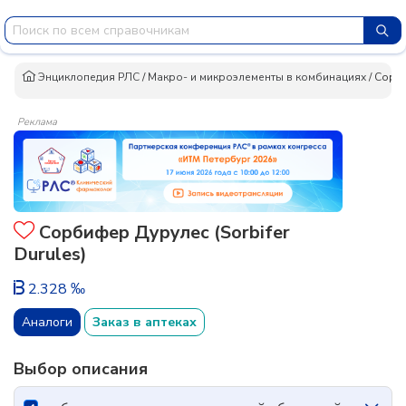
Энциклопедия РЛС
/
Макро- и микроэлементы в комбинациях
/
Сорб
Реклама
Сорбифер Дурулес (Sorbifer
Durules)
2.328 ‰
Аналоги
Заказ в аптеках
Выбор описания