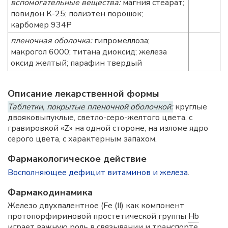
вспомогательные вещества:
магния стеарат;
повидон К-25; полиэтен порошок;
карбомер 934Р
пленочная оболочка:
гипромеллоза;
макрогол 6000; титана диоксид; железа
оксид желтый; парафин твердый
Описание лекарственной формы
Таблетки, покрытые пленочной оболочкой:
круглые
двояковыпуклые, светло-серо-желтого цвета, с
гравировкой «Z» на одной стороне, на изломе ядро
серого цвета, с характерным запахом.
Фармакологическое действие
Восполняющее дефицит витаминов и железа
.
Фармакодинамика
Железо двухвалентное (Fe (II) как компонент
протопорфириновой простетической группы
Hb
играет важную роль в связывании и транспорте