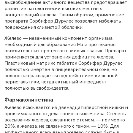
высвобождение активного вещества предотвращает
развитие патологически высоких местных
концентраций железа. Таким образом, применение
препарата Сорбифер Дурулес позволяет избежать
повреждения слизистой оболочки.
Железо — незаменимый компонент организма,
необходимый для образования
Hb
и протекания
окислительных процессов в живых тканях. Препарат
применяется для устранения дефицита железа.
Пластиковый матрикс таблеток Сорбифер Дурулес
полностью инертен в пищеварительном соке, но
полностью распадается под действием кишечной
перистальтики, когда активный ингредиент
полностью высвобождается.
Фармакокинетика
Железо всасывается из двенадцатиперстной кишки и
проксимального отдела тонкого кишечника. Степень
всасывания железа, связанного с гемом, — примерно
20%, а железа, не связанного с гемом, — 10%. Для
эффективного всасывания железо должно быть в