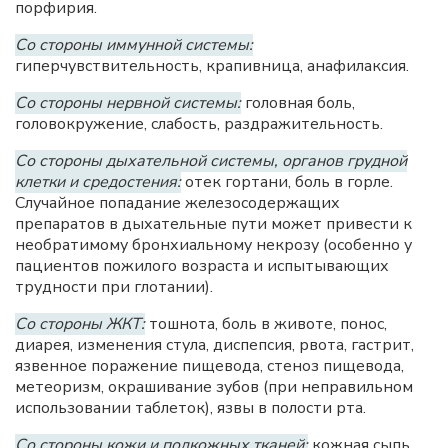
порфирия.
Со стороны иммунной системы:
гиперчувствительность, крапивница, анафилаксия.
Со стороны нервной системы:
головная боль,
головокружение, слабость, раздражительность.
Со стороны дыхательной системы, органов грудной
клетки и средостения:
отек гортани, боль в горле.
Случайное попадание железосодержащих
препаратов в дыхательные пути может привести к
необратимому бронхиальному некрозу (особенно у
пациентов пожилого возраста и испытывающих
трудности при глотании).
Со стороны ЖКТ:
тошнота, боль в животе, понос,
диарея, изменения стула, диспепсия, рвота, гастрит,
язвенное поражение пищевода, стеноз пищевода,
метеоризм, окрашивание зубов (при неправильном
использовании таблеток), язвы в полости рта.
Со стороны кожи и подкожных тканей:
кожная сыпь,