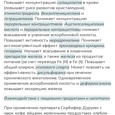
Повышает концентрацию
салицилатов
в крови
(повышает риск развития кристаллурии),
этинилэстрадиола
,
бензилпенициллина
и
тетрациклинов
. Понижает концентрацию
пероральных контрацептивов
.
Ацетилсалициловая
кислота
и
пероральные контрацептивы
снижают
всасывание и усвоение аскорбиновой кислоты.
Повышает активность
норадреналина
. Понижает
антикоагулянтный эффект
производных кумарина
,
гепарина
. Улучшает всасывание в кишечнике
препаратов
железа
, а также
железа
из продуктов
питания (за счет перевода Fe (III) в Fe (II). Повышает
общий клиренс
этилового спирта
. Может повлиять на
эффективность
дисульфирама
при лечении
хронического алкоголизма. Одновременное
применение аскорбиновой кислоты и
дефероксамина
повышает экскрецию железа.
Взаимодействия с пищевыми продуктами и напитками
При применении препарата Сорбифер Дурулес с
чаем, кофе, яйцами, молочными продуктами, хлебом