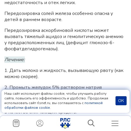
недостаточность и отек легких.
Передозировка солей железа особенно опасна у
детей в раннем возрасте.
Передозировка аскорбиновой кислоты может
вызвать тяжелый ацидоз и гемолитическую анемию
у предрасположенных лиц (дефицит глюкозо-6-
фосфатдегидрогеназы).
Лечение:
1. Дать молоко и жидкость, вызывающую рвоту (как
можно скорее).
2. Промыть желудок 5% раствором натрия
бикарбоната и солевыми слабительными (например,
Наш сайт использует файлы cookie, чтобы улучшить работу
сайта, повысить его эффективность и удобство. Продолжая
сульфатом натрия в дозе 30 г для взрослых); дать
ОК
использовать сайт rlsnet.ru, вы соглашаетесь с
политикой
молоко и яйца в комбинации с 5 г карбоната висмута
обработки файлов cookie
.
в качестве смягчающих средств.
После промывания желудка вводится 5 г
дефероксамина, растворенного в 50–100 мл воды, и