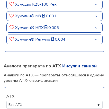
Хумодар К25-100 Рек
Хумулин® М3
0.001
Хумулин® НПХ
0.005
Хумулин® Регуляр
0.004
Аналоги препарата по АТХ
Инсулин свиной
Аналоги по АТХ — препараты, относящиеся к одному
уровню АТХ-классификации.
АТХ