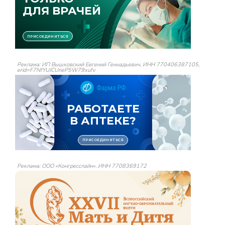
Реклама: ИП Вышковский Евгений Геннадьевич, ИНН 770406387105,
erid=F7NfYUJCUneP5W79xufv
Реклама: ООО «Конгресслайн», ИНН 7708369172