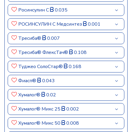
Росинсулин С
0.035
РОСИНСУЛИН С Медсинтез
0.001
Тресиба®
0.007
Тресиба® ФлексТач®
0.108
Туджео СолоСтар®
0.168
Фиасп®
0.043
Хумалог®
0.02
Хумалог® Микс 25
0.002
Хумалог® Микс 50
0.008