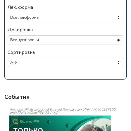
Лек. форма
Дозировка
Сортировка
События
Реклама: ИП Вышковский Евгений Геннадьевич, ИНН 770406387105,
erid=F7NfYUJCUneP5W78VwNF