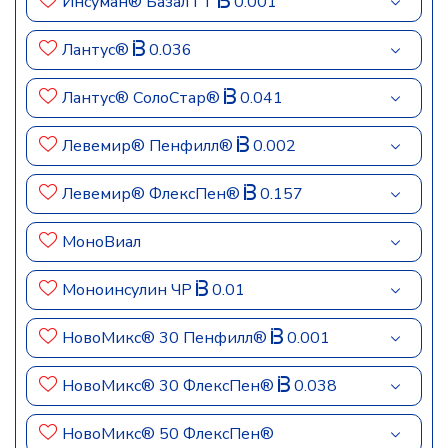
Инсуман® Базал ГТ
0.001
Лантус®
0.036
Лантус® СолоСтар®
0.041
Левемир® Пенфилл®
0.002
Левемир® ФлексПен®
0.157
МоноВиал
Моноинсулин ЧР
0.01
НовоМикс® 30 Пенфилл®
0.001
НовоМикс® 30 ФлексПен®
0.038
НовоМикс® 50 ФлексПен®