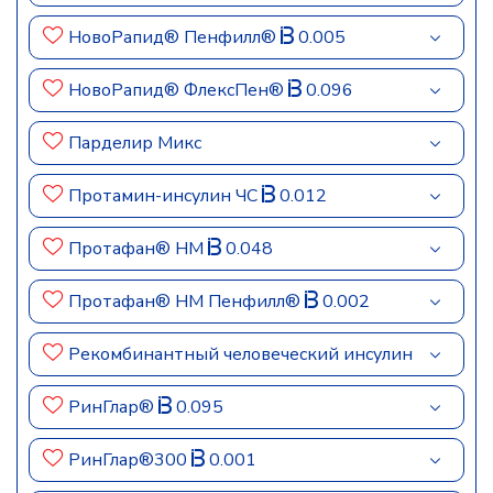
НовоРапид® Пенфилл®
0.005
НовоРапид® ФлексПен®
0.096
Парделир Микс
Протамин-инсулин ЧС
0.012
Протафан® HM
0.048
Протафан® HM Пенфилл®
0.002
Рекомбинантный человеческий инсулин
РинГлар®
0.095
РинГлар®300
0.001