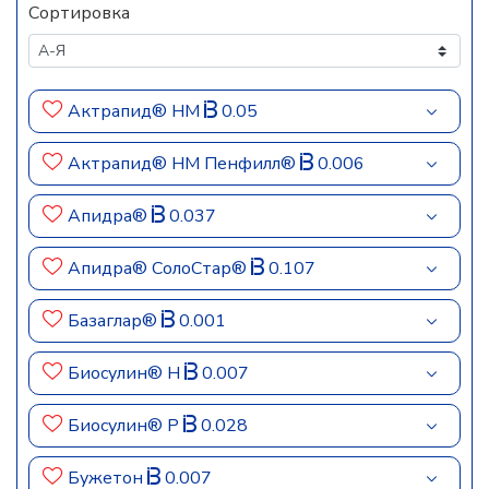
Сортировка
Актрапид® HM
0.05
Актрапид® HM Пенфилл®
0.006
Апидра®
0.037
Апидра® СолоСтар®
0.107
Базаглар®
0.001
Биосулин® Н
0.007
Биосулин® Р
0.028
Бужетон
0.007