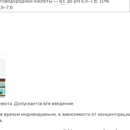
истоводородной кислоты —
q.s.
до рН 6,9–7,8; 10%
,9–7,8
ивота. Допускается в/м введение.
я врачом индивидуально, в зависимости от концентрации
.