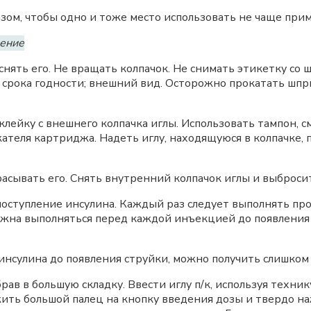
зом, чтобы одно и тоже место использовать не чаще прим
дение
снять его. Не вращать колпачок. Не снимать этикетку со 
я срока годности; внешний вид. Осторожно прокатать шпр
клейку с внешнего колпачка иглы. Использовать тампон, 
теля картриджа. Надеть иглу, находящуюся в колпачке, 
расывать его. Снять внутренний колпачок иглы и выбросит
оступление инсулина. Каждый раз следует выполнять про
жна выполняться перед каждой инъекцией до появления с
инсулина до появления струйки, можно получить слишком 
брав в большую складку. Ввести иглу п/к, используя техн
ть большой палец на кнопку введения дозы и твердо наж