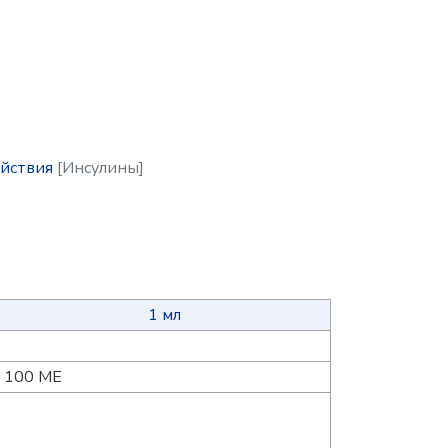
ействия
[Инсулины]
1 мл
100 ME