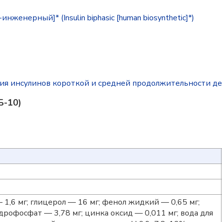
енерный]* (Insulin biphasic [human biosynthetic]*)
ия инсулинов короткой и средней продолжительности д
Б-10)
1,6 мг; глицерол — 16 мг; фенол жидкий — 0,65 мг;
дрофосфат — 3,78 мг; цинка оксид — 0,011 мг; вода для