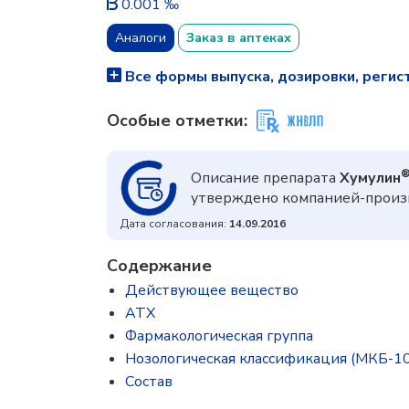
0.001 ‰
Аналоги
Заказ в аптеках
Все формы выпуска, дозировки, регис
Особые отметки:
Описание препарата
Хумулин
утверждено компанией-произв
Дата согласования:
14.09.2016
Содержание
Действующее вещество
ATX
Фармакологическая группа
Нозологическая классификация (МКБ-10
Состав