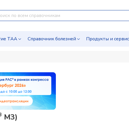
гие ТАА
Справочник болезней
Продукты и серви
®
M3)