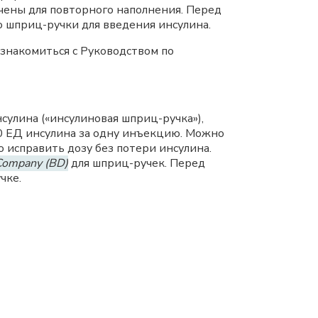
чены для повторного наполнения. Перед
 шприц-ручки для введения инсулина.
накомиться с Руководством по
улина («инсулиновая шприц-ручка»),
60 ЕД инсулина за одну инъекцию. Можно
 исправить дозу без потери инсулина.
 Company (BD)
для шприц-ручек. Перед
чке.