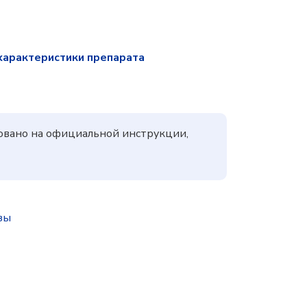
характеристики препарата
новано на официальной инструкции,
зы