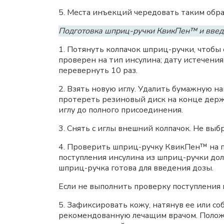
5. Места инъекций чередовать таким обра
Подготовка шприц-ручки КвикПен™ и вве
1. Потянуть колпачок шприц-ручки, чтобы 
проверен на тип инсулина; дату истечени
перевернуть 10 раз.
2. Взять новую иглу. Удалить бумажную на
протереть резиновый диск на конце держа
иглу до полного присоединения.
3. Снять с иглы внешний колпачок. Не выб
4. Проверить шприц-ручку КвикПен™ на п
поступления инсулина из шприц-ручки дол
шприц-ручка готова для введения дозы.
Если не выполнить проверку поступления 
5. Зафиксировать кожу, натянув ее или со
рекомендованную лечащим врачом. Положи