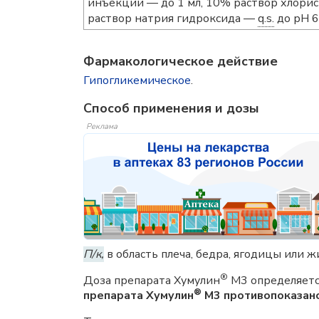
инъекций — до 1 мл, 10% раствор хлор
раствор натрия гидроксида —
q.s.
до рН 6
Фармакологическое действие
Гипогликемическое
.
Способ применения и дозы
Реклама
П/к,
в область плеча, бедра, ягодицы или ж
®
Доза препарата Хумулин
М3 определяетс
®
препарата Хумулин
М3 противопоказано