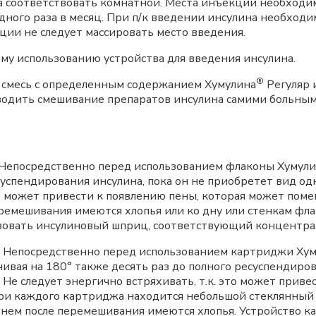
 соответствовать комнатной. Места инъекций необходимо
дного раза в месяц. При п/к введении инсулина необходи
кции не следует массировать место введения.
у использованию устройства для введения инсулина.
®
 смесь с определенным содержанием Хумулина
Регуляр 
водить смешивание препаратов инсулина самими больны
Непосредственно перед использованием флаконы Хумул
успендирования инсулина, пока он не приобретет вид о
это может привести к появлению пены, которая может пом
перемешивания имеются хлопья или ко дну или стенкам фл
ьзовать инсулиновый шприц, соответствующий концентра
Непосредственно перед использованием картриджи Ху
чивая на 180° также десять раз до полного ресуспендиро
Не следует энергично встряхивать, т.к. это может приве
три каждого картриджа находится небольшой стеклянны
 в нем после перемешивания имеются хлопья. Устройство 