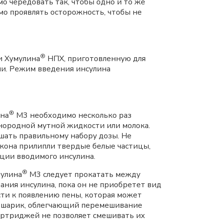
 чередовать так, чтобы одно и то же
мо проявлять осторожность, чтобы не
®
и Хумулина
НПХ, приготовленную для
ми. Режим введения инсулина
®
ина
М3 необходимо несколько раз
днородной мутной жидкости или молока.
ешать правильному набору дозы. Не
акона прилипли твердые белые частицы,
ции вводимого инсулина.
®
мулина
М3 следует прокатать между
вания инсулина, пока он не приобретет вид
сти к появлению пены, которая может
й шарик, облегчающий перемешивание
картриджей не позволяет смешивать их