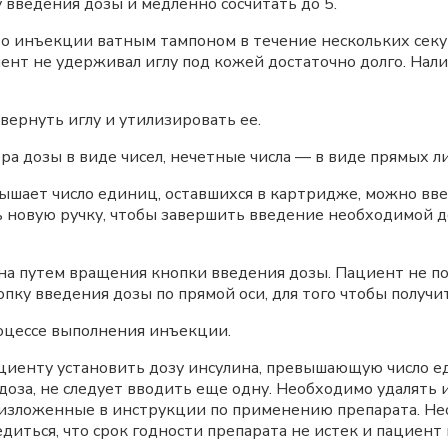
введения дозы и медленно сосчитать до 5.
то инъекции ватным тампоном в течение нескольких секу
циент не удерживал иглу под кожей достаточно долго. Нал
вернуть иглу и утилизировать ее.
ра дозы в виде чисел, нечетные числа — в виде прямых 
ышает число единиц, оставшихся в картридже, можно вве
 новую ручку, чтобы завершить введение необходимой д
а путем вращения кнопки введения дозы. Пациент не пол
ку введения дозы по прямой оси, для того чтобы получит
роцессе выполнения инъекции.
иенту установить дозу инсулина, превышающую число ед
 доза, не следует вводить еще одну. Необходимо удалять
, изложенные в инструкции по применению препарата. Н
диться, что срок годности препарата не истек и пациент