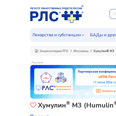
Лекарства и субстанции
БАДы и дру
Энциклопедия РЛС
Инсулины
Хумулин® М3
Реклама
®
Хумулин
М3 (Humulin