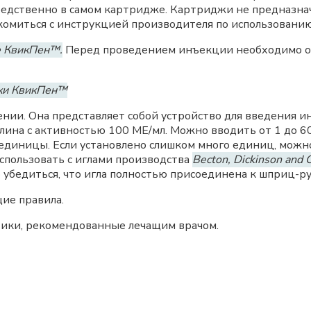
едственно в самом картридже. Картриджи не предназна
миться с инструкцией производителя по использованию
е КвикПен™.
Перед проведением инъекции необходимо оз
чки КвикПен™
и. Она представляет собой устройство для введения инс
улина с активностью 100 МЕ/мл. Можно вводить от 1 до 
 единицы. Если установлено слишком много единиц, можно
пользовать с иглами производства
Becton, Dickinson and
убедиться, что игла полностью присоединена к шприц-ру
ие правила.
птики, рекомендованные лечащим врачом.