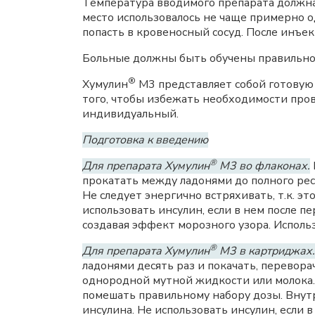
Температура вводимого препарата должна
место использовалось не чаще примерно о
попасть в кровеносный сосуд. После инъе
Больные должны быть обучены правильном
®
Хумулин
М3 представляет собой готовую
того, чтобы избежать необходимости про
индивидуальный.
Подготовка к введению
®
Для препарата Хумулин
М3 во флаконах.
прокатать между ладонями до полного рес
Не следует энергично встряхивать, т.к. 
использовать инсулин, если в нем после 
создавая эффект морозного узора. Испол
®
Для препарата Хумулин
М3 в картриджах.
ладонями десять раз и покачать, перевора
однородной мутной жидкости или молока. 
помешать правильному набору дозы. Вну
инсулина. Не использовать инсулин, если