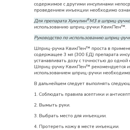
содержимое с другими инсулинами непоср
проведением инъекции необходимо ознако
®
Для препарата Хумулин
М3 в шприц-ручк
использованию шприц-ручки КвикПен™.
Руководство по использованию шприц-ру
Шприц-ручка КвикПен™ проста в применени
содержащее 3 мл (300 ЕД) препарата инс
устанавливать дозу с точностью до одной
Шприц-ручку КвикПен™ рекомендуется ис
использованием шприц-ручки необходимо 
В дальнейшем следует выполнять следующ
1. Соблюдать правила асептики и антисе
2. Вымыть руки.
3. Выбрать место для инъекции.
4. Протереть кожу в месте инъекции.