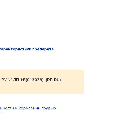
характеристики препарата
ю РУ №
ЛП-№(013039)-(РГ-RU)
нности и кормлении грудью