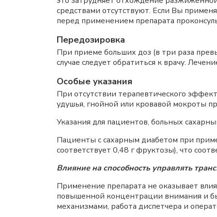
это затрудняет отхождение разжиженной
средствами отсутствуют. Если Вы примен
перед применением препарата проконсуль
Передозировка
При приеме больших доз (в три раза пре
случае следует обратиться к врачу. Лечен
Особые указания
При отсутствии терапевтического эффекта
удушья, гнойной или кровавой мокроты п
Указания для пациентов, больных сахарны
Пациенты с сахарным диабетом при примен
соответствует 0,48 г фруктозы), что соот
Влияние на способность управлять тран
Применение препарата не оказывает влия
повышенной концентрации внимания и бы
механизмами, работа диспетчера и операт