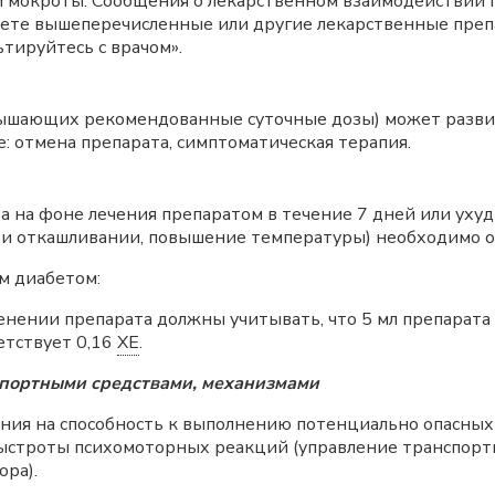
 мокроты. Сообщения о лекарственном взаимодействии 
яете вышеперечисленные или другие лекарственные преп
тируйтесь с врачом».
вышающих рекомендованные суточные дозы) может развить
ие: отмена препарата, симптоматическая терапия.
 на фоне лечения препаратом в течение 7 дней или уху
ри откашливании, повышение температуры) необходимо об
м диабетом:
ении препарата должны учитывать, что 5 мл препарата с
ветствует 0,16
ХЕ
.
спортными средствами, механизмами
ния на способность к выполнению потенциально опасных
строты психомоторных реакций (управление транспорт
ора).