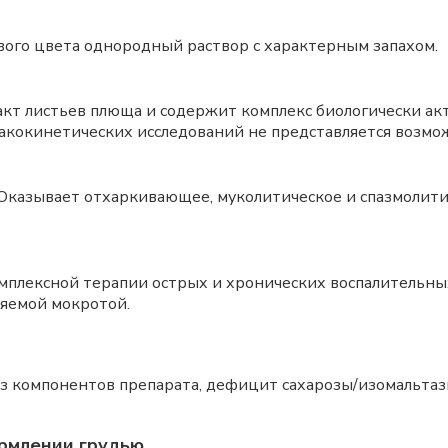
вого цвета однородный раствор с характерным запахом.
ракт листьев плюща и содержит комплекс биологически а
макокинетических исследований не представляется возмо
Оказывает отхаркивающее, муколитическое и спазмолити
омплексной терапии острых и хронических воспалительны
яемой мокротой.
з компонентов препарата, дефицит сахарозы/изомальтаз
рмлении грудью