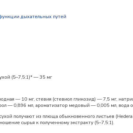
функции дыхательных путей
хой (5–7,5:1)* — 35 мг
дная — 10 мг, стевия (стевиол гликозид) — 7,5 мг, натрия
рол — 0,896 мл, ароматизатор медовый — 0,005 мл, вода
хой получают из плюща обыкновенного листьев (Hedera hel
ошение сырья к полученному экстракту (5–7,5:1).