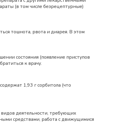
препарата с другими лекарственными
араты (в том числе безрецептурные)
ся тошнота, рвота и диарея. В этом
дшении состояния (появление приступов
ратиться к врачу.
одержат 1,93 г сорбитола (что
 видов деятельности, требующих
ными средствами, работа с движущимися