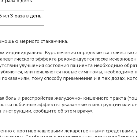
 3 раза в день.
5 мл 3 раза в день.
омощью мерного стаканчика.
ом индивидуально. Курс лечения определяется тяжестью 
ерапевтического эффекта рекомендуется после исчезнове
утствии улучшения состояния пациента необходимо обрати
губляются, или появляются новые симптомы, необходимо п
 показаниям, тому способу применения и в тех дозах, кот
 боль и расстройства желудочно- кишечного тракта (тошн
ечаются побочные эффекты, указанные в инструкции или о
 инструкции, сообщите об этом врачу».
енно с противокашлевыми лекарственными средствами, 