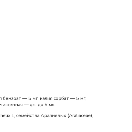
 бензоат — 5 мг, калия сорбат — 5 мг,
 очищенная —
q.s.
до 5 мл.
ix L, семейства Аралиевых (Araliaceae),