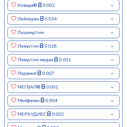
Ковада®
0.002
Лейкеран
0.034
Лизомустин
Ломустин
0.028
Ломустин медак
0.001
Лорамил
0.007
МЕГВАЛ®
0.001
Мелфалан
0.004
МЕРКУДИЕС
0.002