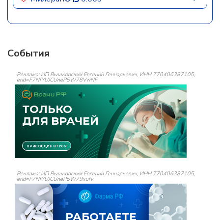
События
Реклама: ИП Вышковский Евгений Геннадьевич, ИНН 770406387105,
erid=F7NfYUJCUneP5W78VwNF
Реклама: ИП Вышковский Евгений Геннадьевич, ИНН 770406387105,
erid=F7NfYUJCUneP5W79xufv