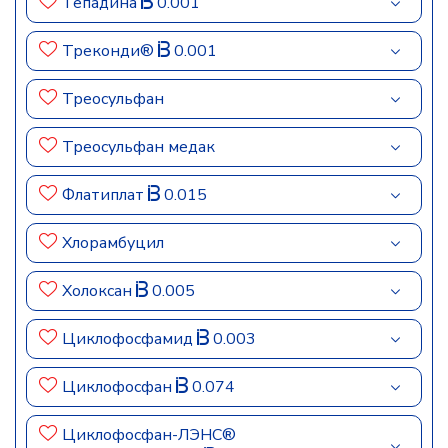
Тепадина
0.001
Треконди®
0.001
Треосульфан
Треосульфан медак
Флатиплат
0.015
Хлорамбуцил
Холоксан
0.005
Циклофосфамид
0.003
Циклофосфан
0.074
Циклофосфан-ЛЭНС®