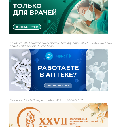
Реклама: ИП Вышковский Евгений Геннадьевич, ИНН 770406387105,
erid=F7NfYUJCUneP5W79xufv
Реклама: ООО «Конгресслайн», ИНН 7708369172