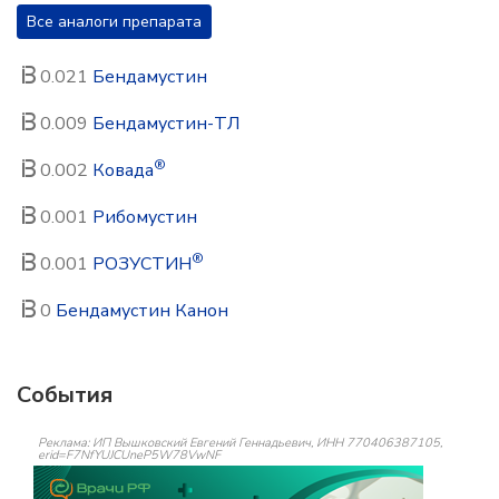
Все аналоги препарата
0.021
Бендамустин
0.009
Бендамустин-ТЛ
®
0.002
Ковада
0.001
Рибомустин
®
0.001
РОЗУСТИН
0
Бендамустин Канон
События
Реклама: ИП Вышковский Евгений Геннадьевич, ИНН 770406387105,
erid=F7NfYUJCUneP5W78VwNF