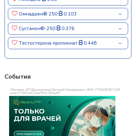
Омнадрен® 250
0.103
Сустанон®-250
0.376
Тестостерона пропионат
0.448
События
Реклама: ИП Вышковский Евгений Геннадьевич, ИНН 770406387105,
erid=F7NfYUJCUneP5W78VwNF