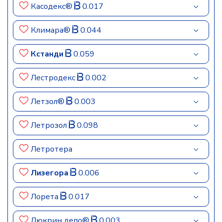
Касодекс®
0.017
Климара®
0.044
Кстанди
0.059
Лестродекс
0.002
Летзол®
0.003
Летрозол
0.098
Летротера
Лизегора
0.006
Лорета
0.017
Люкрин депо®
0.003