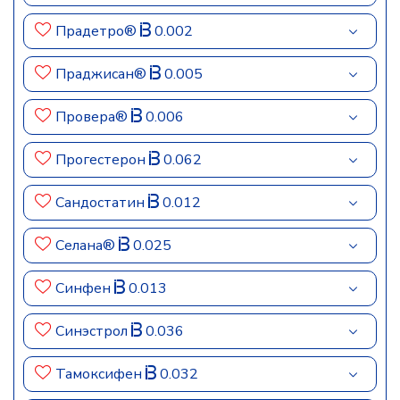
Прадетро®
0.002
Праджисан®
0.005
Провера®
0.006
Прогестерон
0.062
Сандостатин
0.012
Селана®
0.025
Синфен
0.013
Синэстрол
0.036
Тамоксифен
0.032