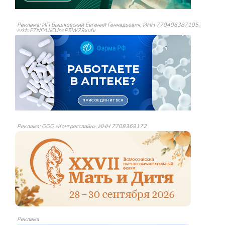
Реклама: ИП Вышковский Евгений Геннадьевич, ИНН 770406387105,
erid=F7NfYUJCUneP5W79xufv
Реклама: ООО «Конгресслайн», ИНН 7708369172
Реклама