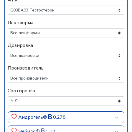
АТХ
Лек. форма
Дозировка
Производитель
Сортировка
Андрогель®
0.278
Небидо®
0.08