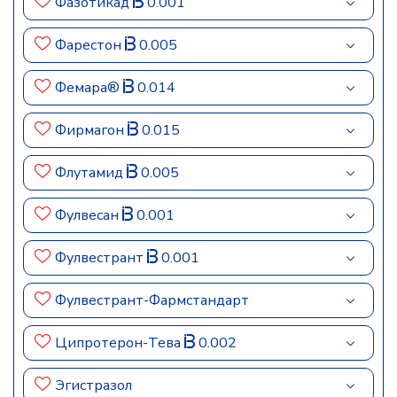
Фазотикад
0.001
Фарестон
0.005
Фемара®
0.014
Фирмагон
0.015
Флутамид
0.005
Фулвесан
0.001
Фулвестрант
0.001
Фулвестрант-Фармстандарт
Ципротерон-Тева
0.002
Эгистразол