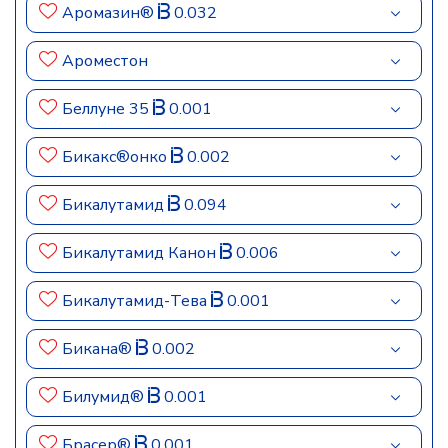
Аромазин®
0.032
Ароместон
Беллуне 35
0.001
Бикакс®онко
0.002
Бикалутамид
0.094
Бикалутамид Канон
0.006
Бикалутамид-Тева
0.001
Бикана®
0.002
Билумид®
0.001
Брасер®
0.001