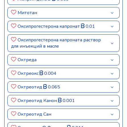
Митотан
Оксипрогестерона капронат
0.01
Оксипрогестерона капроната раствор
для инъекций в масле
Октреда
Октреокс
0.004
Октреотид
0.065
Октреотид Канон
0.001
Октреотид Сан