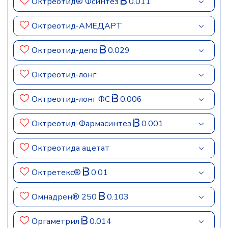
Октреотид® Фсинтез
0.011
Октреотид-АМЕДАРТ
Октреотид-депо
0.029
Октреотид-лонг
Октреотид-лонг ФС
0.006
Октреотид-Фармасинтез
0.001
Октреотида ацетат
Октретекс®
0.01
Омнадрен® 250
0.103
Оргаметрил
0.014