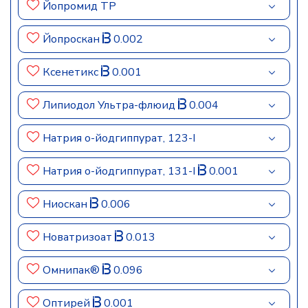
Йопромид ТР
Йопроскан
0.002
Ксенетикс
0.001
Липиодол Ультра-флюид
0.004
Натрия о-йодгиппурат, 123-I
Натрия о-йодгиппурат, 131-I
0.001
Ниоскан
0.006
Новатризоат
0.013
Омнипак®
0.096
Оптирей
0.001