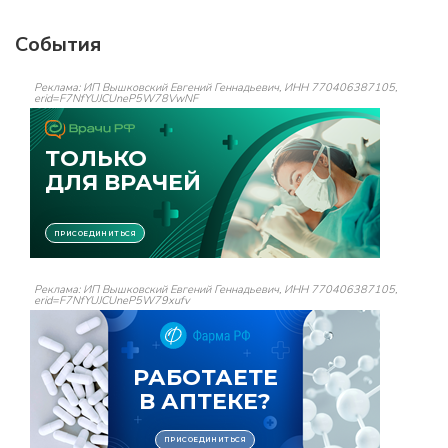
События
Реклама: ИП Вышковский Евгений Геннадьевич, ИНН 770406387105,
erid=F7NfYUJCUneP5W78VwNF
Реклама: ИП Вышковский Евгений Геннадьевич, ИНН 770406387105,
erid=F7NfYUJCUneP5W79xufv