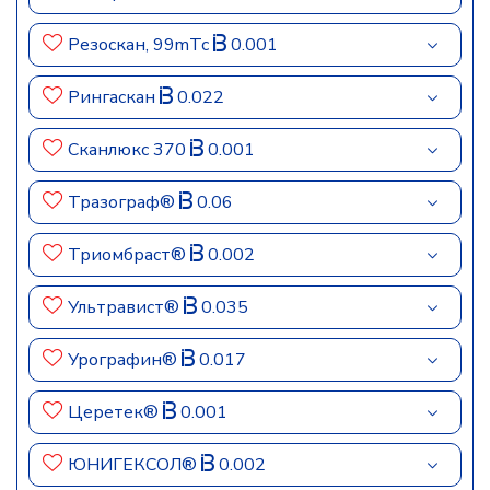
Резоскан, 99mTc
0.001
Рингаскан
0.022
Сканлюкс 370
0.001
Тразограф®
0.06
Триомбраст®
0.002
Ультравист®
0.035
Урографин®
0.017
Церетек®
0.001
ЮНИГЕКСОЛ®
0.002