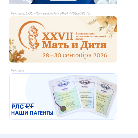
Реклама: ООО «Конгресслайн», ИНН 7708369172
Реклама