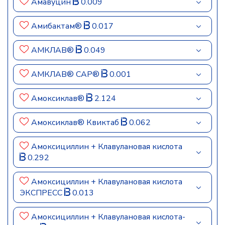
Амавуцин
0.009
Амибактам®
0.017
АМКЛАВ®
0.049
АМКЛАВ® САР®
0.001
Амоксиклав®
2.124
Амоксиклав® Квиктаб
0.062
Амоксициллин + Клавулановая кислота
0.292
Амоксициллин + Клавулановая кислота
ЭКСПРЕСС
0.013
Амоксициллин + Клавулановая кислота-