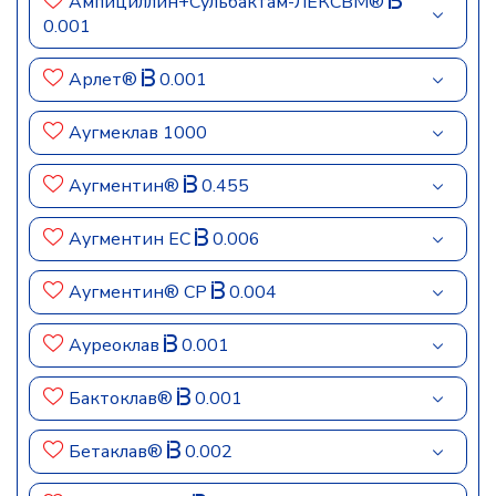
Ампициллин+Сульбактам-ЛЕКСВМ®
0.001
Арлет®
0.001
Аугмеклав 1000
Аугментин®
0.455
Аугментин ЕС
0.006
Аугментин® СР
0.004
Ауреоклав
0.001
Бактоклав®
0.001
Бетаклав®
0.002