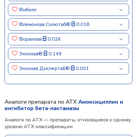
Фибелл
Флемоклав Солютаб®
0.018
Фораклав
0.026
Экоклав®
0.149
Экоклав Диспертаб®
0.001
Аналоги препарата по АТХ
Амоксициллин и
ингибитор бета-лактамазы
Аналоги по АТХ — препараты, относящиеся к одному
уровню АТХ-классификации.