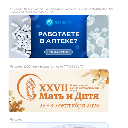
Реклама: ИП Вышковский Евгений Геннадьевич, ИНН 770406387105,
erid=F7NfYUJCUneP5W79xufv
Реклама: ООО «Конгресслайн», ИНН 7708369172
Реклама