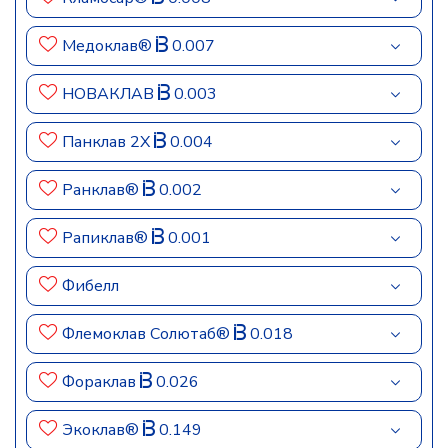
Медоклав®
0.007
НОВАКЛАВ
0.003
Панклав 2Х
0.004
Ранклав®
0.002
Рапиклав®
0.001
Фибелл
Флемоклав Солютаб®
0.018
Фораклав
0.026
Экоклав®
0.149