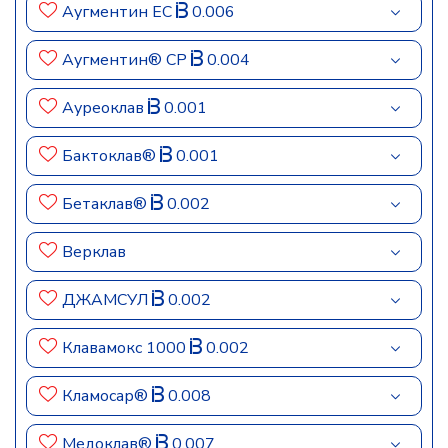
Аугментин ЕС
0.006
Аугментин® СР
0.004
Ауреоклав
0.001
Бактоклав®
0.001
Бетаклав®
0.002
Верклав
ДЖАМСУЛ
0.002
Клавамокс 1000
0.002
Кламосар®
0.008
Медоклав®
0.007