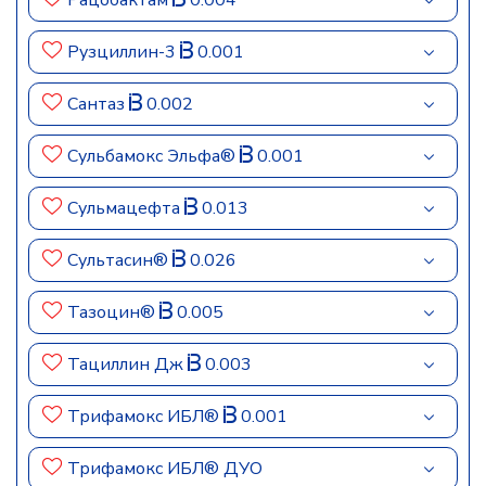
Рацобактам
0.004
Рузциллин-3
0.001
Сантаз
0.002
Сульбамокс Эльфа®
0.001
Сульмацефта
0.013
Сультасин®
0.026
Тазоцин®
0.005
Тациллин Дж
0.003
Трифамокс ИБЛ®
0.001
Трифамокс ИБЛ® ДУО