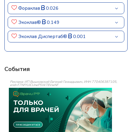
Фораклав
0.026
Экоклав®
0.149
Экоклав Диспертаб®
0.001
События
Реклама: ИП Вышковский Евгений Геннадьевич, ИНН 770406387105,
erid=F7NfYUJCUneP5W78VwNF