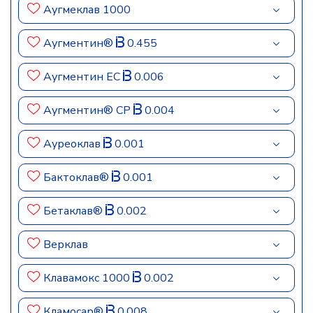
Аугмеклав 1000
Аугментин®
0.455
Аугментин ЕС
0.006
Аугментин® СР
0.004
Ауреоклав
0.001
Бактоклав®
0.001
Бетаклав®
0.002
Верклав
Клавамокс 1000
0.002
Кламосар®
0.008