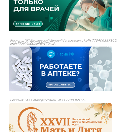
Реклама: ИП Вышковский Евгений Геннадьевич, ИНН 770406387105,
erid=F7NfYUJCUneP5W79xufv
Реклама: ООО «Конгресслайн», ИНН 7708369172