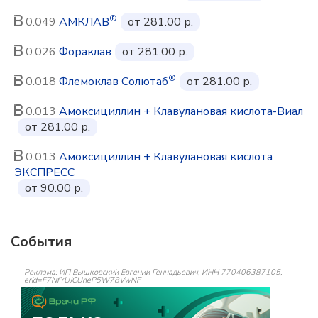
®
0.049
АМКЛАВ
от 281.00 р.
0.026
Фораклав
от 281.00 р.
®
0.018
Флемоклав Солютаб
от 281.00 р.
0.013
Амоксициллин + Клавулановая кислота-Виал
от 281.00 р.
0.013
Амоксициллин + Клавулановая кислота
ЭКСПРЕСС
от 90.00 р.
События
Реклама: ИП Вышковский Евгений Геннадьевич, ИНН 770406387105,
erid=F7NfYUJCUneP5W78VwNF