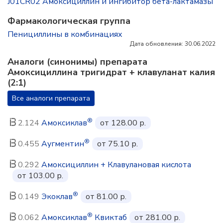
J01CR02 Амоксициллин и ингибитор бета-лактамазы
Фармакологическая группа
Пенициллины в комбинациях
Дата обновления: 30.06.2022
Аналоги (синонимы) препарата
Амоксициллина тригидрат + клавуланат калия
(2:1)
Все аналоги препарата
®
2.124
Амоксиклав
от 128.00 р.
®
0.455
Аугментин
от 75.10 р.
0.292
Амоксициллин + Клавулановая кислота
от 103.00 р.
®
0.149
Экоклав
от 81.00 р.
®
0.062
Амоксиклав
Квиктаб
от 281.00 р.