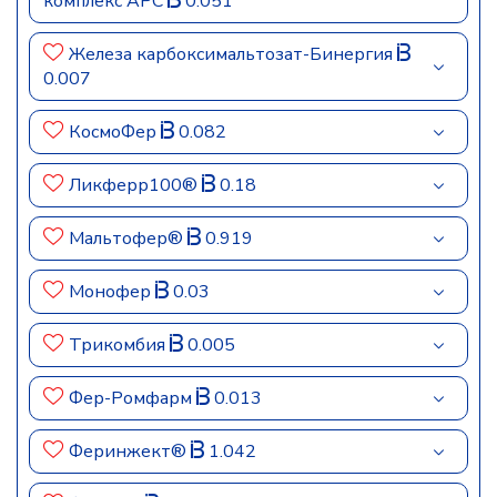
комплекс АРС
0.051
Железа карбоксимальтозат-Бинергия
0.007
КосмоФер
0.082
Ликферр100®
0.18
Мальтофер®
0.919
Монофер
0.03
Трикомбия
0.005
Фер-Ромфарм
0.013
Феринжект®
1.042