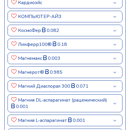
Кардиоэйс
КОМПЬЮТЕР-АЙЗ
КосмоФер
0.082
Ликферр100®
0.18
Магнемакс
0.003
Магнерот®
0.985
Магний Диаспорал 300
0.071
Магния DL-аспарагинат (рацемический)
0.001
Магния L-аспарагинат
0.001