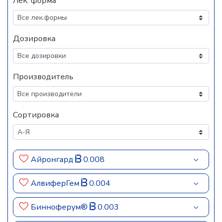
Лек. форма
Дозировка
Производитель
Сортировка
Айронгард
0.008
АлвиферГем
0.004
Бинноферум®
0.003