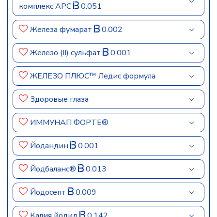
комплекс АРС
0.051
Железа фумарат
0.002
Железо (II) сульфат
0.001
ЖЕЛЕЗО ПЛЮС™ Ледис формула
Здоровые глаза
ИММУНАП ФОРТЕ®
Йодандин
0.001
Йодбаланс®
0.013
Йодосепт
0.009
Калия йодид
0.142