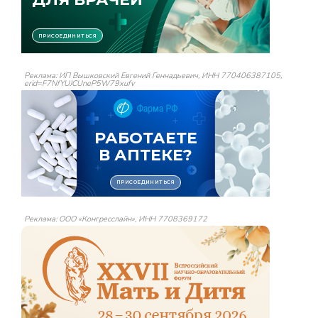
Реклама: ИП Вышковский Евгений Геннадьевич, ИНН 770406387105,
erid=F7NfYUJCUneP5W79xufv
Реклама: ООО «Конгресслайн», ИНН 7708369172