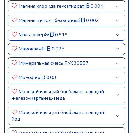
Магния хлорида гексагидрат
0.004
Магния цитрат безводный
0.002
Мальтофер®
0.919
Мамоклам®
0.025
Минеральная смесь РУС30557
Монофер
0.03
Морской кальций биобаланс кальций-
железо-марганец-медь
Морской кальций биобаланс кальций-
йод