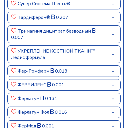
Супер Система-Шесть®
Тардиферон®
0.207
Тримагния дицитрат безводный
0.007
УКРЕПЛЕНИЕ КОСТНОЙ ТКАНИ™
Ледис формула
Фер-Ромфарм
0.013
ФЕРБИЛЕНС
0.001
Ферлатум
0.131
Ферлатум Фол
0.016
ФерМед
0.001