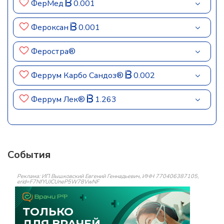
ФерМед
0.001
Фероксан
0.001
Феростра®
Феррум Карбо Сандоз®
0.002
Феррум Лек®
1.263
События
Реклама: ИП Вышковский Евгений Геннадьевич, ИНН 770406387105,
erid=F7NfYUJCUneP5W78VwNF