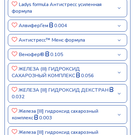
Ladys formula Антистресс усиленная
формула
АлвиферГем
0.004
Антистресс™ Менс формула
Венофер®
0.105
ЖЕЛЕЗА (III) ГИДРОКСИД
САХАРОЗНЫЙ КОМПЛЕКС
0.056
ЖЕЛЕЗА [III] ГИДРОКСИД ДЕКСТРАН
0.032
Железа [III] гидроксид сахарозный
комплекс
0.003
Железа [III] гидроксид сахарозный