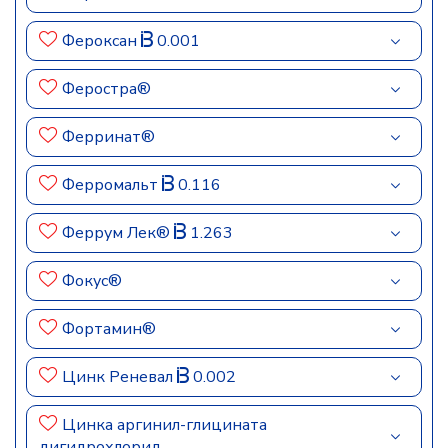
Фероксан
0.001
Феростра®
Ферринат®
Ферромальт
0.116
Феррум Лек®
1.263
Фокус®
Фортамин®
Цинк Реневал
0.002
Цинка аргинил-глицината
дигидрохлорид