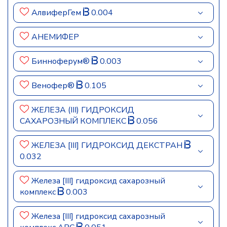
АлвиферГем
0.004
АНЕМИФЕР
Бинноферум®
0.003
Венофер®
0.105
ЖЕЛЕЗА (III) ГИДРОКСИД
САХАРОЗНЫЙ КОМПЛЕКС
0.056
ЖЕЛЕЗА [III] ГИДРОКСИД ДЕКСТРАН
0.032
Железа [III] гидроксид сахарозный
комплекс
0.003
Железа [III] гидроксид сахарозный