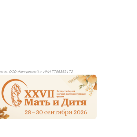
лама: ООО «Конгресслайн», ИНН 7708369172