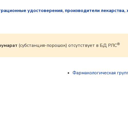
трационные удостоверения, производители лекарства, 
®
фумарат
(субстанция-порошок) отсутствует в БД РЛС
Фармакологическая груп