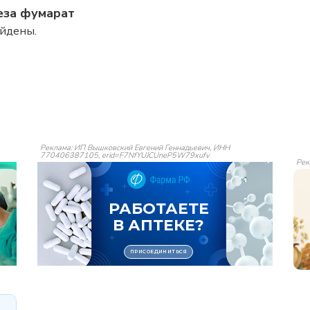
еза фумарат
айдены.
Реклама: ИП Вышковский Евгений Геннадьевич, ИНН
770406387105, erid=F7NfYUJCUneP5W79xufv
Рек