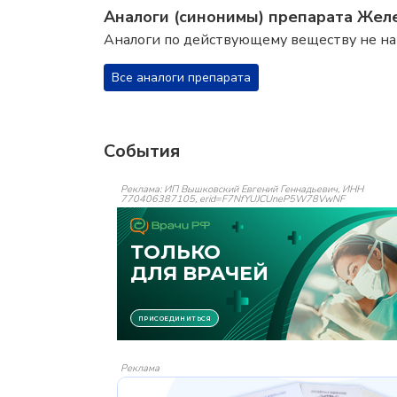
Аналоги (синонимы) препарата Жел
Аналоги по действующему веществу не н
Все аналоги препарата
События
Реклама: ИП Вышковский Евгений Геннадьевич, ИНН
770406387105, erid=F7NfYUJCUneP5W78VwNF
Реклама