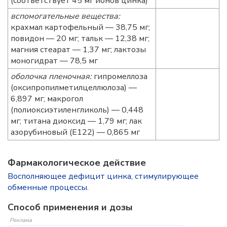
(соответствует 45 мг ионов цинка)
вспомогательные вещества:
крахмал картофельный — 38,75 мг;
повидон — 20 мг; тальк — 12,38 мг;
магния стеарат — 1,37 мг; лактозы
моногидрат — 78,5 мг
оболочка пленочная:
гипромеллоза
(оксипропилметилцеллюлоза) —
6,897 мг; макрогол
(полиоксиэтиленгликоль) — 0,448
мг; титана диоксид — 1,79 мг; лак
азорубиновый (E122) — 0,865 мг
Фармакологическое действие
Восполняющее дефицит цинка
,
стимулирующее
обменные процессы
.
Способ применения и дозы
Реклама