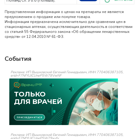
Поланд Сп. з о.о (Польша),
Представленная информация о ценах на препараты не является
предложением о продаже или покупке товара.
Информация предназначена исключительно для сравнения цен в
стационарных аптеках, осуществляющих деятельность в соответствии
со статьей 55 Федерального закона «Об обращении лекарственных
средств» от 12.04.2010 № 61-ФЗ.
События
Реклама: ИП Вышковский Евгений Геннадьевич, ИНН 770406387105,
erid=F7NfYUJCUneP5W78VwNF
Реклама: ИП Вышковский Евгений Геннадьевич, ИНН 770406387105,
erid=F7NfYUJCUneP5W79xufv