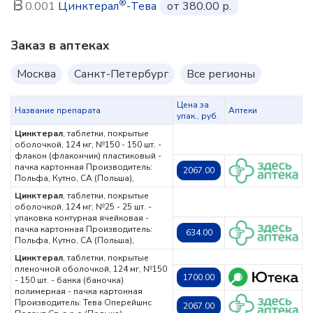
®
0.001
Цинктерал
-Тева
от 380.00 р.
Заказ в аптеках
Москва
Санкт-Петербург
Все регионы
Цена за
Название препарата
Аптеки
упак., руб.
Цинктерал
, таблетки, покрытые
оболочкой, 124 мг, №150 - 150 шт. -
флакон (флакончик) пластиковый -
пачка картонная
Производитель:
2067.00
Польфа, Кутно, СА (Польша),
Цинктерал
, таблетки, покрытые
оболочкой, 124 мг, №25 - 25 шт. -
упаковка контурная ячейковая -
пачка картонная
Производитель:
634.00
Польфа, Кутно, СА (Польша),
Цинктерал
, таблетки, покрытые
пленочной оболочкой, 124 мг, №150
1700.00
- 150 шт. - банка (баночка)
полимерная - пачка картонная
Производитель: Тева Оперейшнс
2067.00